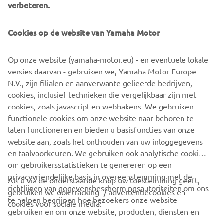
verbeteren.
Skipperi Company Overview
Cookies op de website van Yamaha Motor
Established:
2017
Representative:
Kristian Raij (Co-Founder/CEO)
Op onze website (yamaha-motor.eu) - en eventuele lokale
Headquarters:
Veneentekijantie 6, 00210 Helsinki,
versies daarvan - gebruiken we, Yamaha Motor Europe
Finland
N.V., zijn filialen en aanverwante gelieerde bedrijven,
Business Activities:
Operation of a subscription-based
cookies, inclusief technieken die vergelijkbaar zijn met
boat club (Skipperi Fleet), development of a P2P rental
cookies, zoals javascript en webbakens. We gebruiken
brokerage platform, etc.
functionele cookies om onze website naar behoren te
Website:
https://www.skipperi.com
laten functioneren en bieden u basisfuncties van onze
website aan, zoals het onthouden van uw inloggegevens
en taalvoorkeuren. We gebruiken ook analytische cookies
om gebruikersstatistieken te genereren op een
privacyvriendelijke basis in overeenstemming met de
Als u via de onderstaande knop uw toestemming geeft,
richtlijnen van gegevensbeschermingsautoriteiten om ons
gebruiken we ook tracking- / advertentiecookies en
CORPORATE
te helpen begrijpen hoe bezoekers onze website
cookies voor sociale media:
gebruiken en om onze website, producten, diensten en