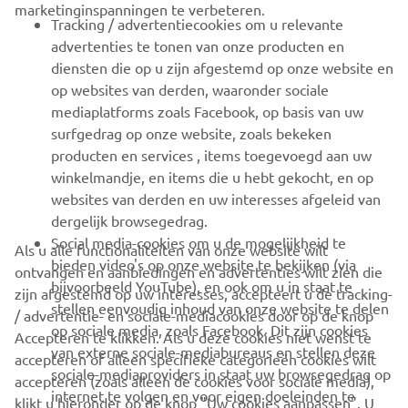
marketinginspanningen te verbeteren.
VOOR BEDRIJVEN
Tracking / advertentiecookies om u relevante
advertenties te tonen van onze producten en
MEER YAMAHA
diensten die op u zijn afgestemd op onze website en
op websites van derden, waaronder sociale
mediaplatforms zoals Facebook, op basis van uw
ONDERSTEUNING
surfgedrag op onze website, zoals bekeken
producten en services , items toegevoegd aan uw
winkelmandje, en items die u hebt gekocht, en op
NIEUWSBRIEF
websites van derden en uw interesses afgeleid van
Wees de eerste die meer te weten komt over de nieuwste deals,
dergelijk browsegedrag.
speciale evenementen, nieuwe producten en nog veel meer
Social media-cookies om u de mogelijkheid te
Als u alle functionaliteiten van onze website wilt
bieden video's op onze website te bekijken (via
ontvangen en aanbiedingen en advertenties wilt zien die
bijvoorbeeld YouTube), en ook om u in staat te
zijn afgestemd op uw interesses, accepteert u de tracking-
stellen eenvoudig inhoud van onze website te delen
/ advertentie- en sociale-mediacookies door op de knop
ABONNEREN
op sociale media, zoals Facebook. Dit zijn cookies
Accepteren te klikken. Als u deze cookies niet wenst te
van externe sociale-mediabureaus en stellen deze
accepteren of alleen specifieke categorieën cookies wilt
sociale-mediaproviders in staat uw browsegedrag op
Lees ons privacybeleid om te leren hoe we uw persoonlijke
accepteren (zoals alleen de cookies voor sociale media),
internet te volgen en voor eigen doeleinden te
gegevens verwerken:
Privacyverklaring
klikt u hieronder op de knop "Uw cookies aanpassen". U