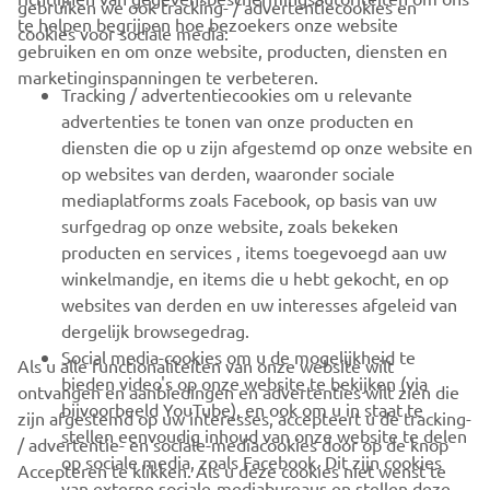
gebruiken we ook tracking- / advertentiecookies en
CORPORATE
te helpen begrijpen hoe bezoekers onze website
cookies voor sociale media:
gebruiken en om onze website, producten, diensten en
marketinginspanningen te verbeteren.
VOOR BEDRIJVEN
Tracking / advertentiecookies om u relevante
advertenties te tonen van onze producten en
MEER YAMAHA
diensten die op u zijn afgestemd op onze website en
op websites van derden, waaronder sociale
mediaplatforms zoals Facebook, op basis van uw
ONDERSTEUNING
surfgedrag op onze website, zoals bekeken
producten en services , items toegevoegd aan uw
winkelmandje, en items die u hebt gekocht, en op
NIEUWSBRIEF
websites van derden en uw interesses afgeleid van
Wees de eerste die meer te weten komt over de nieuwste deals,
dergelijk browsegedrag.
speciale evenementen, nieuwe producten en nog veel meer
Social media-cookies om u de mogelijkheid te
Als u alle functionaliteiten van onze website wilt
bieden video's op onze website te bekijken (via
ontvangen en aanbiedingen en advertenties wilt zien die
bijvoorbeeld YouTube), en ook om u in staat te
zijn afgestemd op uw interesses, accepteert u de tracking-
stellen eenvoudig inhoud van onze website te delen
/ advertentie- en sociale-mediacookies door op de knop
ABONNEREN
op sociale media, zoals Facebook. Dit zijn cookies
Accepteren te klikken. Als u deze cookies niet wenst te
van externe sociale-mediabureaus en stellen deze