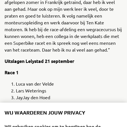
afgelopen zomer in Frankrijk getraind, daar heb ik veel
aan gehad. Maar ook op mijn werk leer ik veel, door te
praten en goed te luisteren. Ik volg namelijk een
monteursopleiding en werk daarvoor bij Ten Kate
motoren. Ik heb bij de race-afdeling een wegracecursus bij
kunnen wonen, heb een collega in de werkplaats die met
een Superbike racet en ik spreek nog wel eens mensen
van het raceteam. Daar heb ik nu al veel aan gehad.”
Uitslagen Lelystad 21 september
Race 1
Luca van der Velde
Lars Weterings
JayJay den Hoed
Race 2
WIJ WAARDEREN JOUW PRIVACY
JayJay den Hoed
Wij gebruiken cookies om te begrijpen hoe de
Lars Weterings