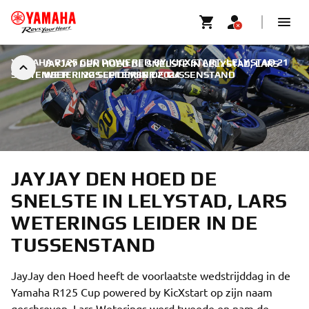
YAMAHA R125 CUP POWERED BY KICXSTART, LELYSTAD 21
JAYJAY DEN HOED DE SNELSTE IN LELYSTAD, LARS
SEPTEMBER
WETERINGS LEIDER IN DE TUSSENSTAND
|
22 SEPTEMBER 2024
JAYJAY DEN HOED DE
SNELSTE IN LELYSTAD, LARS
WETERINGS LEIDER IN DE
TUSSENSTAND
JayJay den Hoed heeft de voorlaatste wedstrijddag in de
Yamaha R125 Cup powered by KicXstart op zijn naam
geschreven. Lars Weterings werd tweede en nam de