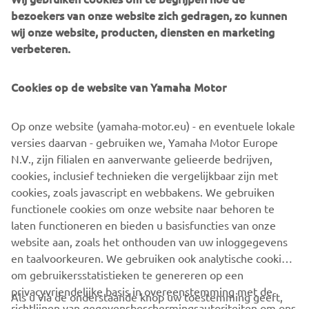
bezoekers van onze website zich gedragen, zo kunnen
Mika Tiemens
wij onze website, producten, diensten en marketing
Dagklassement
verbeteren.
JayJay den Hoed (snelste rookie)
Cookies op de website van Yamaha Motor
Lars Weterings
Mika Tiemens
Op onze website (yamaha-motor.eu) - en eventuele lokale
Tussenstand Kampioenschap
versies daarvan - gebruiken we, Yamaha Motor Europe
N.V., zijn filialen en aanverwante gelieerde bedrijven,
In het kampioenschap bereikt de spanning met nog maar
cookies, inclusief technieken die vergelijkbaar zijn met
één race op de kalender een hoogtepunt: Weterings gaat
cookies, zoals javascript en webbakens. We gebruiken
aan de leiding met 218 punten, Den Hoed heeft 214
functionele cookies om onze website naar behoren te
punten en Luisman 213. Zondag 6 oktober op de TT Junior
laten functioneren en bieden u basisfuncties van onze
Track in Assen weten we wie er volgend jaar op een door
website aan, zoals het onthouden van uw inloggegevens
Yamaha Benelux beschikbaar gestelde Yamaha R3 aan de
en taalvoorkeuren. We gebruiken ook analytische cookies
Yamaha Racing bLU cRU Benelux R3 Cup deel mag nemen!
om gebruikersstatistieken te genereren op een
privacyvriendelijke basis in overeenstemming met de
Als u via de onderstaande knop uw toestemming geeft,
richtlijnen van gegevensbeschermingsautoriteiten om ons