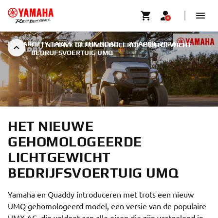
RELIABILITY TAKES TO THE ROAD
|
23 APRIL 2024
HET NIEUWE GEHOMOLOGEERDE LICHTGEWICHT
BEDRIJFSVOERTUIG UMQ
HET NIEUWE
GEHOMOLOGEERDE
LICHTGEWICHT
BEDRIJFSVOERTUIG UMQ
Yamaha en Quaddy introduceren met trots een nieuw
UMQ gehomologeerd model, een versie van de populaire
UMX AC, die voldoet aan alle eisen die zijn vastgelegd in