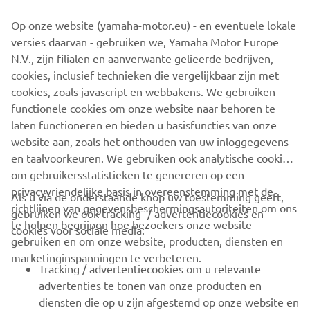
behuizingsopties
Op onze website (yamaha-motor.eu) - en eventuele lokale
Voldoet aan de Europese typegoedkeuring voor
versies daarvan - gebruiken we, Yamaha Motor Europe
gebruik op de openbare weg
N.V., zijn filialen en aanverwante gelieerde bedrijven,
cookies, inclusief technieken die vergelijkbaar zijn met
cookies, zoals javascript en webbakens. We gebruiken
functionele cookies om onze website naar behoren te
ONTDEK DE UMQ
laten functioneren en bieden u basisfuncties van onze
website aan, zoals het onthouden van uw inloggegevens
en taalvoorkeuren. We gebruiken ook analytische cookies
om gebruikersstatistieken te genereren op een
privacyvriendelijke basis in overeenstemming met de
Als u via de onderstaande knop uw toestemming geeft,
richtlijnen van gegevensbeschermingsautoriteiten om ons
gebruiken we ook tracking- / advertentiecookies en
CORPORATE
te helpen begrijpen hoe bezoekers onze website
cookies voor sociale media:
gebruiken en om onze website, producten, diensten en
marketinginspanningen te verbeteren.
VOOR BEDRIJVEN
Tracking / advertentiecookies om u relevante
advertenties te tonen van onze producten en
MEER YAMAHA
diensten die op u zijn afgestemd op onze website en
op websites van derden, waaronder sociale