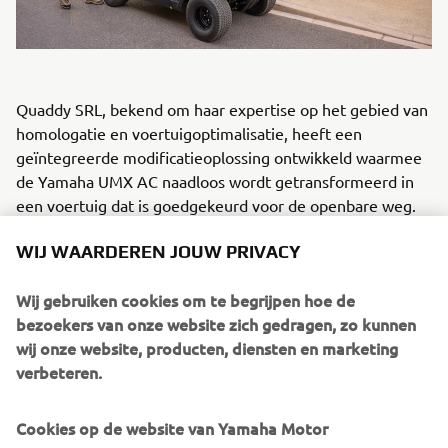
Quaddy SRL, bekend om haar expertise op het gebied van
homologatie en voertuigoptimalisatie, heeft een
geïntegreerde modificatieoplossing ontwikkeld waarmee
de Yamaha UMX AC naadloos wordt getransformeerd in
een voertuig dat is goedgekeurd voor de openbare weg.
Hierdoor is het voertuig geschikt voor gebruik op alle
WIJ WAARDEREN JOUW PRIVACY
openbare wegen, kampeerterreinen, industrieterreinen
en parkeerplaatsen bij bouwterreinen in Europa.
Wij gebruiken cookies om te begrijpen hoe de
bezoekers van onze website zich gedragen, zo kunnen
De vier unieke eigenschappen van de UMQ zijn:
wij onze website, producten, diensten en marketing
verbeteren.
Brede 22-inch banden met off-road draadprofiel
voor verbeterde grondspeling en tractie.
Sterke reflecterende LED-verlichting
Cookies op de website van Yamaha Motor
Hoogwaardige cabine met opschroefbare