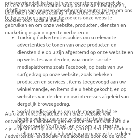
privacyvriendelijke basis in overeenstemming met de
Als u via de onderstaande knop uw toestemming geeft,
richtlijnen van gegevensbeschermingsautoriteiten om ons
gebruiken we ook tracking- / advertentiecookies en
CORPORATE
te helpen begrijpen hoe bezoekers onze website
cookies voor sociale media:
gebruiken en om onze website, producten, diensten en
marketinginspanningen te verbeteren.
VOOR BEDRIJVEN
Tracking / advertentiecookies om u relevante
advertenties te tonen van onze producten en
MEER YAMAHA
diensten die op u zijn afgestemd op onze website en
op websites van derden, waaronder sociale
mediaplatforms zoals Facebook, op basis van uw
ONDERSTEUNING
surfgedrag op onze website, zoals bekeken
producten en services , items toegevoegd aan uw
winkelmandje, en items die u hebt gekocht, en op
NIEUWSBRIEF
websites van derden en uw interesses afgeleid van
Wees de eerste die meer te weten komt over de nieuwste deals,
dergelijk browsegedrag.
speciale evenementen, nieuwe producten en nog veel meer
Social media-cookies om u de mogelijkheid te
Als u alle functionaliteiten van onze website wilt
bieden video's op onze website te bekijken (via
ontvangen en aanbiedingen en advertenties wilt zien die
bijvoorbeeld YouTube), en ook om u in staat te
zijn afgestemd op uw interesses, accepteert u de tracking-
stellen eenvoudig inhoud van onze website te delen
/ advertentie- en sociale-mediacookies door op de knop