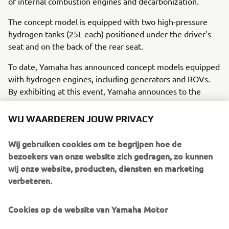
of internal combustion engines and decarbonization.
The concept model is equipped with two high-pressure
hydrogen tanks (25L each) positioned under the driver's
seat and on the back of the rear seat.
To date, Yamaha has announced concept models equipped
with hydrogen engines, including generators and ROVs.
By exhibiting at this event, Yamaha announces to the
world the Yamaha Motor Group’s new challenges in its
work to achieve decarbonization.
WIJ WAARDEREN JOUW PRIVACY
＊The show is sponsored by the PGA (Professional
Wij gebruiken cookies om te begrijpen hoe de
Golfers’ Association) of America and is one of the biggest
bezoekers van onze website zich gedragen, zo kunnen
events in the industry, bringing together products and
wij onze website, producten, diensten en marketing
information related to the golf business from around the
verbeteren.
world. The event is held every January, and this year it is
open to the public from January 24 to 26.
Cookies op de website van Yamaha Motor