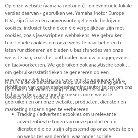
Op onze website (yamaha-motor.eu) - en eventuele lokale
VOLGEND
versies daarvan - gebruiken we, Yamaha Motor Europe
1
/
3
N.V., zijn filialen en aanverwante gelieerde bedrijven,
cookies, inclusief technieken die vergelijkbaar zijn met
cookies, zoals javascript en webbakens. We gebruiken
Reference: PGA Show official website
functionele cookies om onze website naar behoren te
-
https://www.pgashow.com/
laten functioneren en bieden u basisfuncties van onze
website aan, zoals het onthouden van uw inloggegevens
en taalvoorkeuren. We gebruiken ook analytische cookies
om gebruikersstatistieken te genereren op een
privacyvriendelijke basis in overeenstemming met de
Als u via de onderstaande knop uw toestemming geeft,
richtlijnen van gegevensbeschermingsautoriteiten om ons
gebruiken we ook tracking- / advertentiecookies en
CORPORATE
te helpen begrijpen hoe bezoekers onze website
cookies voor sociale media:
gebruiken en om onze website, producten, diensten en
marketinginspanningen te verbeteren.
VOOR BEDRIJVEN
Tracking / advertentiecookies om u relevante
advertenties te tonen van onze producten en
MEER YAMAHA
diensten die op u zijn afgestemd op onze website en
op websites van derden, waaronder sociale