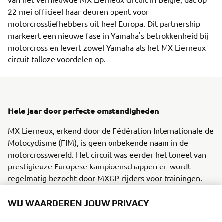
22 mei officieel haar deuren opent voor
motorcrossliefhebbers uit heel Europa. Dit partnership
markeert een nieuwe fase in Yamaha's betrokkenheid bij
motorcross en levert zowel Yamaha als het MX Lierneux
circuit talloze voordelen op.
Hele jaar door perfecte omstandigheden
MX Lierneux, erkend door de Fédération Internationale de
Motocyclisme (FIM), is geen onbekende naam in de
motorcrosswereld. Het circuit was eerder het toneel van
prestigieuze Europese kampioenschappen en wordt
regelmatig bezocht door MXGP-rijders voor trainingen.
Met een harde ondergrond die eventuele regen efficiënt
afvoert, is het mogelijk het hele jaar door op de baan te
WIJ WAARDEREN JOUW PRIVACY
rijden