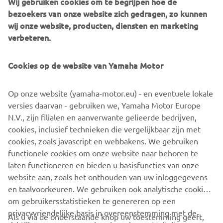
bezoekers van onze website zich gedragen, zo kunnen
Giro-E en waar deze voor staat. Onze reis begon 30 jaar
wij onze website, producten, diensten en marketing
geleden toen Yamaha 's werelds eerste Power Assist
verbeteren.
System-fiets introduceerde. Als pionier in de eBike-
industrie is het voor ons een eer om als enige Giro-E team
Cookies op de website van Yamaha Motor
deel te nemen met ons eigen personeel en onze eigen
fietstechnologie. Het zal een perfecte manier zijn om het
gevoel van kameraadschap te bevorderen en Kando* zelf
Op onze website (yamaha-motor.eu) - en eventuele lokale
te ervaren op de Wabash RT. Ik vind het geweldig om deel
versies daarvan - gebruiken we, Yamaha Motor Europe
uit te maken van dit Yamaha-team!”
N.V., zijn filialen en aanverwante gelieerde bedrijven,
cookies, inclusief technieken die vergelijkbaar zijn met
*Het Japanse woord Kando is de uitdrukking van diepe
cookies, zoals javascript en webbakens. We gebruiken
tevredenheid en opwinding bij het tegenkomen van iets
functionele cookies om onze website naar behoren te
van uitzonderlijke waarde, kwaliteit en prestatie.
laten functioneren en bieden u basisfuncties van onze
website aan, zoals het onthouden van uw inloggegevens
ONTDEK MEER OVER YAMAHA EBIKES
en taalvoorkeuren. We gebruiken ook analytische cookies
om gebruikersstatistieken te genereren op een
privacyvriendelijke basis in overeenstemming met de
Als u via de onderstaande knop uw toestemming geeft,
richtlijnen van gegevensbeschermingsautoriteiten om ons
gebruiken we ook tracking- / advertentiecookies en