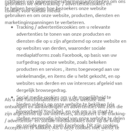
te helpen begrijpen hoe bezoekers onze website
cookies voor sociale media:
gebruiken en om onze website, producten, diensten en
CORPORATE
marketinginspanningen te verbeteren.
Tracking / advertentiecookies om u relevante
advertenties te tonen van onze producten en
VOOR BEDRIJVEN
diensten die op u zijn afgestemd op onze website en
op websites van derden, waaronder sociale
MEER YAMAHA
mediaplatforms zoals Facebook, op basis van uw
surfgedrag op onze website, zoals bekeken
ONDERSTEUNING
producten en services , items toegevoegd aan uw
winkelmandje, en items die u hebt gekocht, en op
websites van derden en uw interesses afgeleid van
dergelijk browsegedrag.
NIEUWSBRIEF
Social media-cookies om u de mogelijkheid te
Als u alle functionaliteiten van onze website wilt
Wees de eerste die meer te weten komt over de nieuwste deals,
bieden video's op onze website te bekijken (via
ontvangen en aanbiedingen en advertenties wilt zien die
speciale evenementen, nieuwe producten en nog veel meer
bijvoorbeeld YouTube), en ook om u in staat te
zijn afgestemd op uw interesses, accepteert u de tracking-
stellen eenvoudig inhoud van onze website te delen
/ advertentie- en sociale-mediacookies door op de knop
op sociale media, zoals Facebook. Dit zijn cookies
Accepteren te klikken. Als u deze cookies niet wenst te
van externe sociale-mediabureaus en stellen deze
accepteren of alleen specifieke categorieën cookies wilt
ABONNEREN