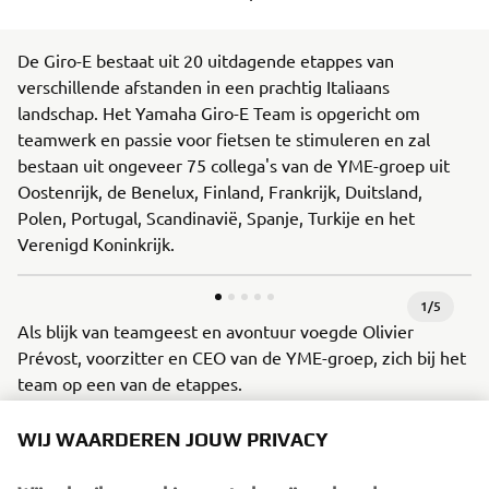
De Giro-E bestaat uit 20 uitdagende etappes van
verschillende afstanden in een prachtig Italiaans
landschap. Het Yamaha Giro-E Team is opgericht om
teamwerk en passie voor fietsen te stimuleren en zal
bestaan uit ongeveer 75 collega's van de YME-groep uit
Oostenrijk, de Benelux, Finland, Frankrijk, Duitsland,
Polen, Portugal, Scandinavië, Spanje, Turkije en het
Verenigd Koninkrijk.
1
/
5
Als blijk van teamgeest en avontuur voegde Olivier
Prévost, voorzitter en CEO van de YME-groep, zich bij het
team op een van de etappes.
WIJ WAARDEREN JOUW PRIVACY
Voorafgaand aan de start van de Giro-E zei Olivier
Prévost, “Yamaha is er trots op een actieve bijdrage te
Wij gebruiken cookies om te begrijpen hoe de
leveren aan het creëren van publieke bekendheid over de