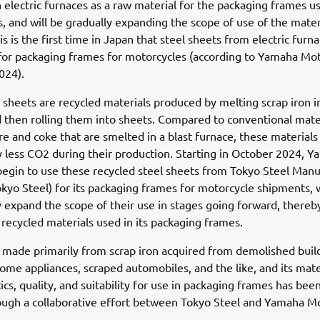
 electric furnaces as a raw material for the packaging frames u
, and will be gradually expanding the scope of use of the mater
is is the first time in Japan that steel sheets from electric furn
for packaging frames for motorcycles (according to Yamaha Mot
024).
 sheets are recycled materials produced by melting scrap iron in
 then rolling them into sheets. Compared to conventional mat
re and coke that are smelted in a blast furnace, these material
ly less CO2 during their production. Starting in October 2024, 
begin to use these recycled steel sheets from Tokyo Steel Manu
Tokyo Steel) for its packaging frames for motorcycle shipments, 
y expand the scope of their use in stages going forward, thereb
f recycled materials used in its packaging frames.
s made primarily from scrap iron acquired from demolished buil
ome appliances, scraped automobiles, and the like, and its mate
ics, quality, and suitability for use in packaging frames has bee
ugh a collaborative effort between Tokyo Steel and Yamaha Mo