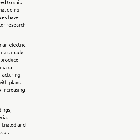
sed to ship
ial going
aces have
or research
 an electric
erials made
s produce
Yamaha
facturing
with plans
y increasing
dings,
rial
n trialed and
tor.