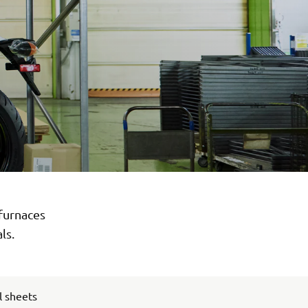
 furnaces
ls.
l sheets