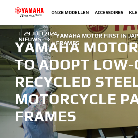
ONZE MODELLEN
ACCESSOIRES
KLE
|
29 JULI 2024
YAMAHA MOTOR FIRST IN JA
NIEUWS
YAMAHA MOTOR 
FRAMES
TO ADOPT LOW
RECYCLED STEE
MOTORCYCLE P
FRAMES