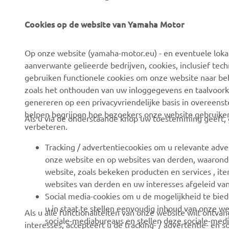
Cookies op de website van Yamaha Motor
CORPORATE
VOOR BEDRIJVEN
Op onze website (yamaha-motor.eu) - en eventuele lokale
Over ons
eBike systemen
aanverwante gelieerde bedrijven, cookies, inclusief tech
News
Autoriteiten
gebruiken functionele cookies om onze website naar beh
zoals het onthouden van uw inloggegevens en taalvoork
Evenementen
Golfbanen
genereren op een privacyvriendelijke basis in overeen
Press
Eerste hulpverleners
helpen begrijpen hoe bezoekers onze website gebruike
Als u via de onderstaande knop uw toestemming geeft, g
verbeteren.
Careers
Rijscholen
Dealer worden
Robotics
Tracking / advertentiecookies om u relevante adve
onze website en op websites van derden, waaronde
Mensenrechtenbeleid
Partnerschappen
website, zoals bekeken producten en services , i
Basisbeleid duurzaamheid
Technische informatie
websites van derden en uw interesses afgeleid va
voor onafhankelijke
Social media-cookies om u de mogelijkheid te bied
Klokkenluiderskanaal
dealers
u in staat te stellen eenvoudig inhoud van onze we
Als u alle functionaliteiten van onze website wilt ontv
sociale-mediabureaus en stellen deze sociale-medi
interesses, accepteert u de tracking- / advertentie- en 
Yamalube