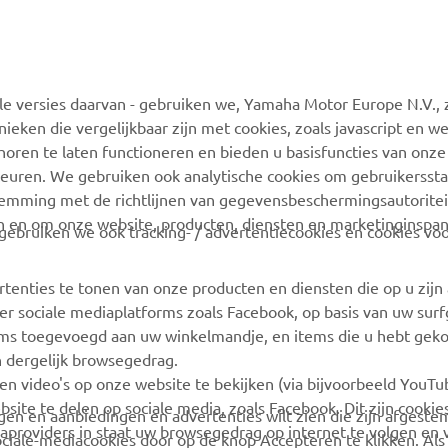
MEER YAMAHA
ONDERSTEUNING
 versies daarvan - gebruiken we, Yamaha Motor Europe N.V., zi
MyYamaha
Webshop-ondersteuning
nieken die vergelijkbaar zijn met cookies, zoals javascript en 
Yamaha Music
Onderdelencatalogus
oren te laten functioneren en bieden u basisfuncties van onze
euren. We gebruiken ook analytische cookies om gebruikersstat
Yamaha Racing
Boek een
stemming met de richtlijnen van gegevensbeschermingsautorite
onderhoudsbeurt
Yamaha Motor Global
n en om onze website, producten, diensten en marketinginspa
ebruiken we ook tracking- / advertentiecookies en cookies voo
Zoek een Yamaha-dealer
Mobiele apps
Beheer van
rtenties te tonen van onze producten en diensten die op u zij
Afvalbatterijen
r sociale mediaplatforms zoals Facebook, op basis van uw sur
tems toegevoegd aan uw winkelmandje, en items die u hebt geko
n dergelijk browsegedrag.
en video's op onze website te bekijken (via bijvoorbeeld YouT
bsite te delen op sociale media, zoals Facebook. Dit zijn cookie
angen en aanbiedingen en advertenties wilt zien die zijn afgest
aproviders in staat uw browsegedrag op internet te volgen en 
sociale-mediacookies door op de knop Accepteren te klikken. Als