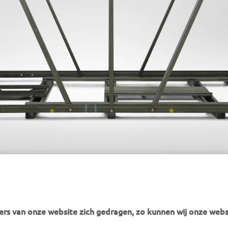
oduced in electric furnaces is used for some of the packaging frames fo
rs van onze website zich gedragen, zo kunnen wij onze webs