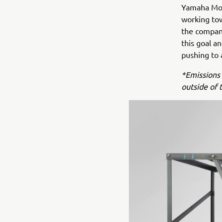
Yamaha Moto
working tow
the company
this goal a
pushing to 
*Emissions 
outside of 