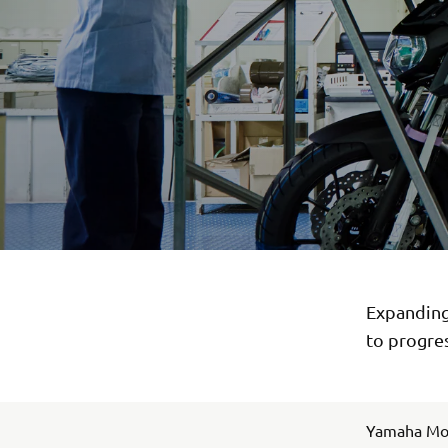
Expanding 
to progres
Yamaha Moto