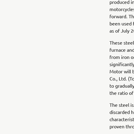
produced in
motorcycles
forward. Th
been used 
as of July 2
These steel
furnace and
from iron o
significant
Motor will 
Co., Ltd. (
to graduall
the ratio o
The steel i
discarded h
characterist
proven thro