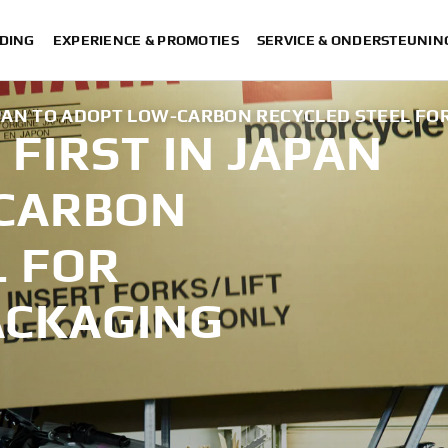
DING
EXPERIENCE & PROMOTIES
SERVICE & ONDERSTEUNIN
PAN TO ADOPT LOW-CARBON RECYCLED STEEL F
FIRST IN JAPAN
-CARBON
L FOR
ACKAGING