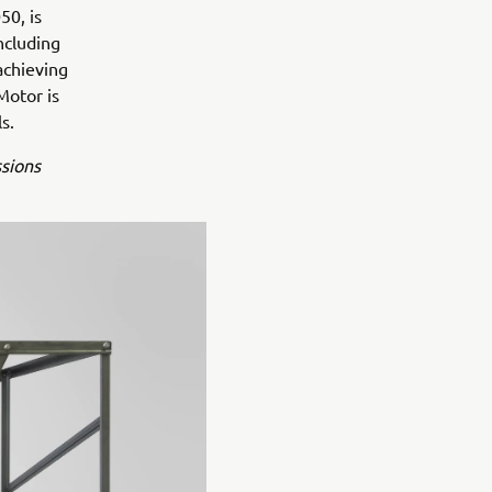
50, is
ncluding
achieving
Motor is
s.
ssions