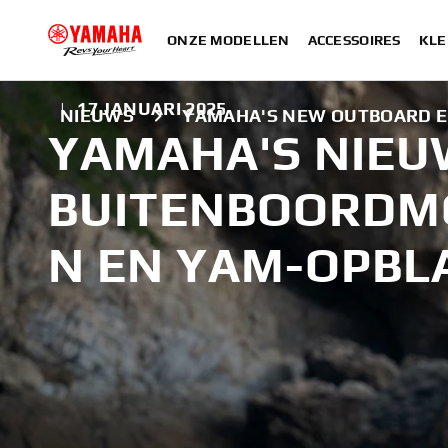
ONZE MODELLEN
ACCESSOIRES
KLE
|
17 JANUARI 2025
NIEUWS
YAMAHA'S NEW OUTBOARD E
YAMAHA'S NIEU
BUITENBOORD
N EN YAM-OPBL