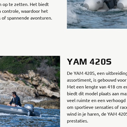
 op te zetten. Het biedt
en controle, waardoor het
jes of spannende avonturen.
YAM 420S
De YAM 420S, een uitbreiding
assortiment, is gebouwd voor 
Met een lengte van 418 cm e
biedt dit model plaats aan ma
veel ruimte en een verhoogd 
om sportieve sensaties of ra
wind in je haren, de YAM 420S
prestaties.