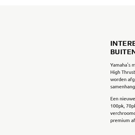
INTER
BUITE
Yamaha's m
High Thrus
worden afg
samenhang
Een nieuwe 
100pk, 70pk
verchroomd
premium af