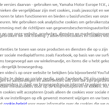
 versies daarvan - gebruiken we, Yamaha Motor Europe N.V., zi
MyYamaha
Webshop-ondersteuning
nieken die vergelijkbaar zijn met cookies, zoals javascript en 
Yamaha Music
Onderdelencatalogus
oren te laten functioneren en bieden u basisfuncties van onze
euren. We gebruiken ook analytische cookies om gebruikersstat
Yamaha Racing
Boek een
stemming met de richtlijnen van gegevensbeschermingsautorite
onderhoudsbeurt
Yamaha Motor Global
n en om onze website, producten, diensten en marketinginspa
ebruiken we ook tracking- / advertentiecookies en cookies voo
Zoek een Yamaha-dealer
Mobiele apps
Beheer van
rtenties te tonen van onze producten en diensten die op u zij
Afvalbatterijen
r sociale mediaplatforms zoals Facebook, op basis van uw sur
tems toegevoegd aan uw winkelmandje, en items die u hebt geko
n dergelijk browsegedrag.
en video's op onze website te bekijken (via bijvoorbeeld YouT
bsite te delen op sociale media, zoals Facebook. Dit zijn cookie
angen en aanbiedingen en advertenties wilt zien die zijn afgest
aproviders in staat uw browsegedrag op internet te volgen en 
sociale-mediacookies door op de knop Accepteren te klikken. Als
 cookies wilt accepteren (zoals alleen de cookies voor sociale m
ook uw instellingen op elk gewenst moment wijzigen en uw to
het
cookie-beleid
voor meer informatie over de cookies die we 