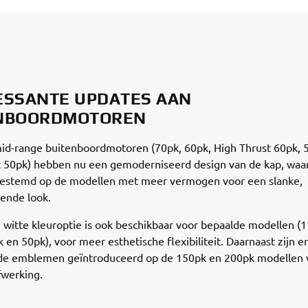
ESSANTE UPDATES AAN
NBOORDMOTOREN
id-range buitenboordmotoren (70pk, 60pk, High Thrust 60pk, 
t 50pk) hebben nu een gemoderniseerd design van de kap, waa
estemd op de modellen met meer vermogen voor een slanke,
ende look.
witte kleuroptie is ook beschikbaar voor bepaalde modellen (
 en 50pk), voor meer esthetische flexibiliteit. Daarnaast zijn e
e emblemen geïntroduceerd op de 150pk en 200pk modellen 
werking.