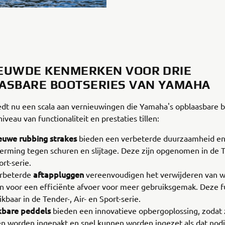
EUWDE KENMERKEN VOOR DRIE
ASBARE BOOTSERIES VAN YAMAHA
edt nu een scala aan vernieuwingen die Yamaha's opblaasbare 
iveau van functionaliteit en prestaties tillen:
euwe rubbing strakes
bieden een verbeterde duurzaamheid en
erming tegen schuren en slijtage. Deze zijn opgenomen in de Te
rt-serie.
aftappluggen
rbeterde
vereenvoudigen het verwijderen van w
n voor een efficiënte afvoer voor meer gebruiksgemak. Deze fu
kbaar in de Tender-, Air- en Sport-serie.
kbare peddels
bieden een innovatieve opbergoplossing, zodat 
n worden ingepakt en snel kunnen worden ingezet als dat nodi