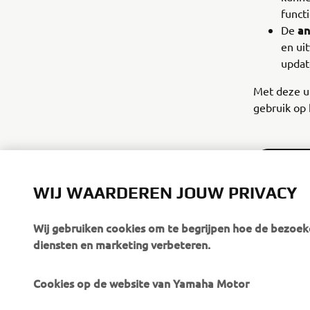
functi
an
De
en ui
updat
Met deze up
gebruik op 
ONTDEK 
WIJ WAARDEREN JOUW PRIVACY
Wij gebruiken cookies om te begrijpen hoe de bezoeke
diensten en marketing verbeteren.
Cookies op de website van Yamaha Motor
CORPORATE
VOOR BEDRIJVEN