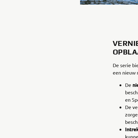
VERNI
OPBLA
De serie bi
een nieuw n
ni
De
besch
en Spo
De ve
zorge
beschi
Intre
kunne