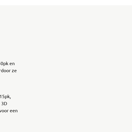
50pk en
rdoor ze
115pk,
r 3D
voor een