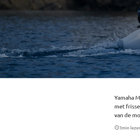
Yamaha Mo
met friss
van de mo
3
min leze