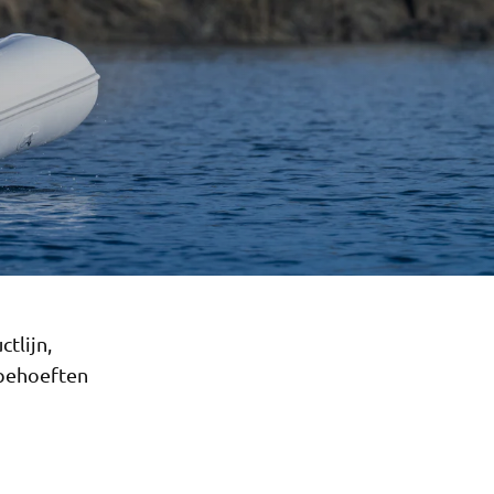
tlijn,
 behoeften