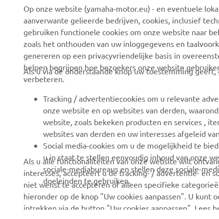
Op onze website (yamaha-motor.eu) - en eventuele lokale
Over ons
eBike systemen
aanverwante gelieerde bedrijven, cookies, inclusief tech
News
Autoriteiten
gebruiken functionele cookies om onze website naar beh
zoals het onthouden van uw inloggegevens en taalvoork
Evenementen
Golfbanen
genereren op een privacyvriendelijke basis in overeen
Press
Eerste hulpverleners
helpen begrijpen hoe bezoekers onze website gebruike
Als u via de onderstaande knop uw toestemming geeft, g
verbeteren.
Careers
Rijscholen
Dealer worden
Robotics
Tracking / advertentiecookies om u relevante adve
onze website en op websites van derden, waaronde
Mensenrechtenbeleid
Partnerschappen
website, zoals bekeken producten en services , i
Basisbeleid duurzaamheid
Technische informatie
websites van derden en uw interesses afgeleid va
voor onafhankelijke
Social media-cookies om u de mogelijkheid te bied
Klokkenluiderskanaal
dealers
u in staat te stellen eenvoudig inhoud van onze we
Als u alle functionaliteiten van onze website wilt ontv
sociale-mediabureaus en stellen deze sociale-medi
interesses, accepteert u de tracking- / advertentie- en 
Yamalube
doeleinden te gebruiken.
niet wenst te accepteren of alleen specifieke categorieën
Veiligheidsinformatieblad
hieronder op de knop "Uw cookies aanpassen". U kunt 
intrekken via de button "Uw cookies aanpassen". Lees 