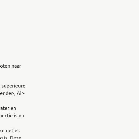
boten naar
 superieure
nder-, Air-
ater en
nctie is nu
ze netjes
g is. Deze