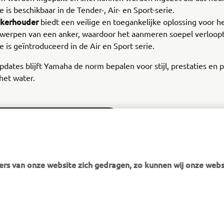
e is beschikbaar in de Tender-, Air- en Sport-serie.
kerhouder
biedt een veilige en toegankelijke oplossing voor 
twerpen van een anker, waardoor het aanmeren soepel verloop
e is geïntroduceerd in de Air en Sport serie.
dates blijft Yamaha de norm bepalen voor stijl, prestaties en p
het water.
DE NIEUWE YAM-OPBLAASBOTEN
rs van onze website zich gedragen, zo kunnen wij onze webs
MEER YAMAHA
ONDERSTEUNING