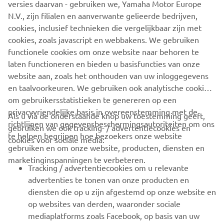
versies daarvan - gebruiken we, Yamaha Motor Europe
N.V., zijn filialen en aanverwante gelieerde bedrijven,
cookies, inclusief technieken die vergelijkbaar zijn met
cookies, zoals javascript en webbakens. We gebruiken
functionele cookies om onze website naar behoren te
Of je nu op het land of in het water bent, veilig rijden of
laten functioneren en bieden u basisfuncties van onze
varen zorgt voor langer plezier.
website aan, zoals het onthouden van uw inloggegevens
en taalvoorkeuren. We gebruiken ook analytische cookies
#ATV #Yamaha #NicvonRupp #ATVEATraining
om gebruikersstatistieken te genereren op een
privacyvriendelijke basis in overeenstemming met de
Als u via de onderstaande knop uw toestemming geeft,
richtlijnen van gegevensbeschermingsautoriteiten om ons
gebruiken we ook tracking- / advertentiecookies en
CORPORATE
te helpen begrijpen hoe bezoekers onze website
cookies voor sociale media:
gebruiken en om onze website, producten, diensten en
marketinginspanningen te verbeteren.
VOOR BEDRIJVEN
Tracking / advertentiecookies om u relevante
advertenties te tonen van onze producten en
MEER YAMAHA
diensten die op u zijn afgestemd op onze website en
op websites van derden, waaronder sociale
mediaplatforms zoals Facebook, op basis van uw
ONDERSTEUNING