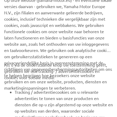
www.torqeedo.com/en
versies daarvan - gebruiken we, Yamaha Motor Europe
N.V., zijn filialen en aanverwante gelieerde bedrijven,
cookies, inclusief technieken die vergelijkbaar zijn met
cookies, zoals javascript en webbakens. We gebruiken
functionele cookies om onze website naar behoren te
MEER INFORMATIE
laten functioneren en bieden u basisfuncties van onze
website aan, zoals het onthouden van uw inloggegevens
en taalvoorkeuren. We gebruiken ook analytische cookies
om gebruikersstatistieken te genereren op een
privacyvriendelijke basis in overeenstemming met de
Als u via de onderstaande knop uw toestemming geeft,
richtlijnen van gegevensbeschermingsautoriteiten om ons
gebruiken we ook tracking- / advertentiecookies en
CORPORATE
te helpen begrijpen hoe bezoekers onze website
cookies voor sociale media:
gebruiken en om onze website, producten, diensten en
marketinginspanningen te verbeteren.
VOOR BEDRIJVEN
Tracking / advertentiecookies om u relevante
advertenties te tonen van onze producten en
MEER YAMAHA
diensten die op u zijn afgestemd op onze website en
op websites van derden, waaronder sociale
mediaplatforms zoals Facebook, op basis van uw