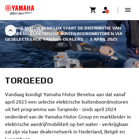
YAMAHA MOTOR BENELUX START DE DISTRIBUTIE VAN
TORQEEDO
TORQEEDO ELEKTRISCHE BUITENBOORDMOTOREN VIA
GESELECTEERDE YAMAHA-DEALERS
|
2 APRIL 2025
TORQEEDO
Vandaag kondigt Yamaha Motor Benelux aan dat vanaf
april 2025 een selectie elektrische buitenboordmotoren
uit het programma van Torqeedo - sinds april 2024
onderdeel van de Yamaha Motor Group en marktleider in
elektrische aandrijfmobiliteit op het water - verkrijgbaar
zal zijn via haar dealernetwerk in Nederland, België en
Luxemburg.