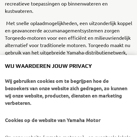
recreatieve toepassingen op binnenwateren en
kustwateren.
Met snelle oplaadmogelijkheden, een uitzonderlijk koppel
en geavanceerde accumanagementsystemen zorgen
Torqeedo-motoren voor een efficiënt en milieuvriendelijk
alternatief voor traditionele motoren. Torqeedo maakt nu
gebruik van het uitgebreide Yamaha-distributienetwerk,
waardoor het voor klanten eenvoudiger dan ooit is om
WIJ WAARDEREN JOUW PRIVACY
toegang te krijgen tot duurzame oplossingen voor varen.
Vind jouw dichtstbijzijnde Torqeedo-dealer via
onze
Wij gebruiken cookies om te begrijpen hoe de
dealer locator
.
bezoekers van onze website zich gedragen, zo kunnen
wij onze website, producten, diensten en marketing
Ga voor meer informatie over het volledige assortiment
verbeteren.
Yamaha-buitenboordmotoren naar:
www.yamaha-
marine.nl
Cookies op de website van Yamaha Motor
Ga voor meer informatie over de reeks elektrische
buitenboordmotoren van Torqeedo naar
Op onze website (yamaha-motor.eu) - en eventuele lokale