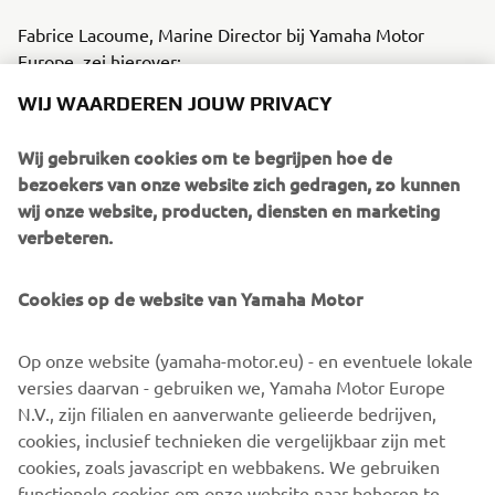
Fabrice Lacoume, Marine Director bij Yamaha Motor
Europe, zei hierover:
WIJ WAARDEREN JOUW PRIVACY
“We zijn trots om Ribcraft te mogen verwelkomen in ons
groeiende portfolio van strategische partners die worden
Wij gebruiken cookies om te begrijpen hoe de
ondersteund door Yamaha. Hun reputatie op het gebied
bezoekers van onze website zich gedragen, zo kunnen
van het bouwen van robuuste, hoogwaardige boten voor
wij onze website, producten, diensten en marketing
zowel professionele als recreatieve gebruikers maakt hen
verbeteren.
een ideale match voor Yamaha. Door complete tuigage-
en aandrijfoplossingen te bieden, zijn we ervan overtuigd
dat deze samenwerking uitzonderlijke waarde zal
Cookies op de website van Yamaha Motor
opleveren voor onze klanten en de langetermijngroei van
beide merken zal ondersteunen.”
Op onze website (yamaha-motor.eu) - en eventuele lokale
versies daarvan - gebruiken we, Yamaha Motor Europe
N.V., zijn filialen en aanverwante gelieerde bedrijven,
Samen zetten Yamaha en Ribcraft de koers uit voor
cookies, inclusief technieken die vergelijkbaar zijn met
innovatie, kracht en expansie in de maritieme industrie,
cookies, zoals javascript en webbakens. We gebruiken
waarbij twee vertrouwde namen worden gecombineerd
functionele cookies om onze website naar behoren te