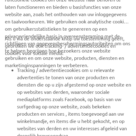
om wereldwijd ongeëvenaarde vaarervaringen te bieden.
laten functioneren en bieden u basisfuncties van onze
website aan, zoals het onthouden van uw inloggegevens
en taalvoorkeuren. We gebruiken ook analytische cookies
om gebruikersstatistieken te genereren op een
privacyvriendelijke basis in overeenstemming met de
Als u via de onderstaande knop uw toestemming geeft,
richtlijnen van gegevensbeschermingsautoriteiten om ons
gebruiken we ook tracking- / advertentiecookies en
CORPORATE
te helpen begrijpen hoe bezoekers onze website
cookies voor sociale media:
gebruiken en om onze website, producten, diensten en
marketinginspanningen te verbeteren.
VOOR BEDRIJVEN
Tracking / advertentiecookies om u relevante
advertenties te tonen van onze producten en
MEER YAMAHA
diensten die op u zijn afgestemd op onze website en
op websites van derden, waaronder sociale
mediaplatforms zoals Facebook, op basis van uw
ONDERSTEUNING
surfgedrag op onze website, zoals bekeken
producten en services , items toegevoegd aan uw
winkelmandje, en items die u hebt gekocht, en op
NIEUWSBRIEF
websites van derden en uw interesses afgeleid van
Wees de eerste die meer te weten komt over de nieuwste deals,
dergelijk browsegedrag.