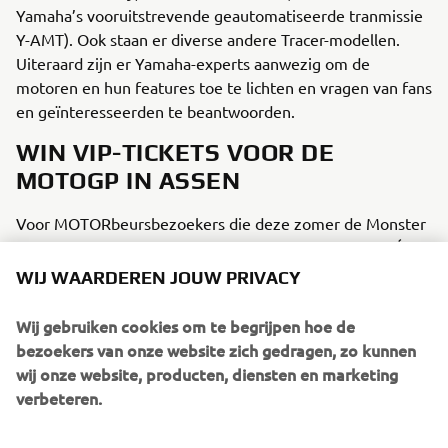
Yamaha’s vooruitstrevende geautomatiseerde tranmissie
Y-AMT). Ook staan er diverse andere Tracer-modellen.
Uiteraard zijn er Yamaha-experts aanwezig om de
motoren en hun features toe te lichten en vragen van fans
en geïnteresseerden te beantwoorden.
WIN VIP-TICKETS VOOR DE
MOTOGP IN ASSEN
Voor MOTORbeursbezoekers die deze zomer de Monster
Energy Yamaha Racing-coureurs Fabio Quartararo en Álex
Rins willen aanmoedigen, heeft Yamaha op de beurs een
WIJ WAARDEREN JOUW PRIVACY
opwindende winactie. In het Yamaha-paviljoen staan twee
exemplaren van de nieuwe Yamaha R9. De ene is volledig
Wij gebruiken cookies om te begrijpen hoe de
standaard, de andere is uitgerust met diverse Yamaha-
bezoekers van onze website zich gedragen, zo kunnen
accessoires. Bezoekers die alle verschillen goed raden,
wij onze website, producten, diensten en marketing
maken kans op twee VIP-tickets voor de Motul TT Assen
verbeteren.
in juni. Ze zullen daar als gasten van Yamaha met alle
egards ontvangen worden.