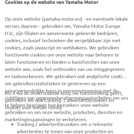
Cookies op de website van Yamaha Motor
MEER WETEN?
Op onze website (yamaha-motor.eu) - en eventuele lokale
Bekijk meer informatie over
Yamaha op MOTORbeurs
versies daarvan - gebruiken we, Yamaha Motor Europe
Utrecht 2025
en de
2025 modellenlijn
. Voor meer info
N.V., zijn filialen en aanverwante gelieerde bedrijven,
over tickets voor MOTORbeurs Utrecht ga je naar
cookies, inclusief technieken die vergelijkbaar zijn met
www.motorbeursutrecht.nl.
cookies, zoals javascript en webbakens. We gebruiken
functionele cookies om onze website naar behoren te
YAMAHA OP MOTORBEURS UTRECHT 2025
laten functioneren en bieden u basisfuncties van onze
website aan, zoals het onthouden van uw inloggegevens
en taalvoorkeuren. We gebruiken ook analytische cookies
om gebruikersstatistieken te genereren op een
privacyvriendelijke basis in overeenstemming met de
Als u via de onderstaande knop uw toestemming geeft,
richtlijnen van gegevensbeschermingsautoriteiten om ons
gebruiken we ook tracking- / advertentiecookies en
CORPORATE
te helpen begrijpen hoe bezoekers onze website
cookies voor sociale media:
gebruiken en om onze website, producten, diensten en
marketinginspanningen te verbeteren.
VOOR BEDRIJVEN
Tracking / advertentiecookies om u relevante
advertenties te tonen van onze producten en