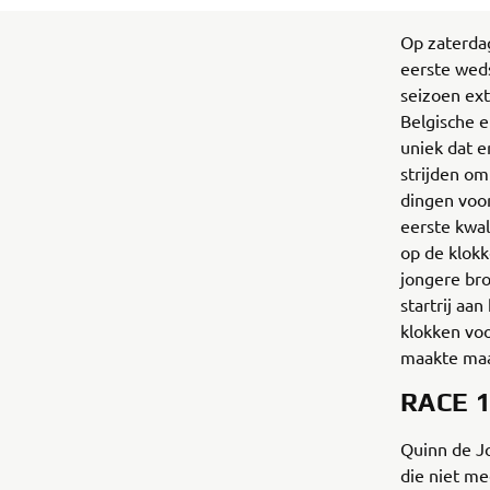
Op zaterda
eerste weds
seizoen ext
Belgische e
uniek dat e
strijden om
dingen voor
eerste kwal
op de klokk
jongere br
startrij aa
klokken voo
maakte maa
RACE 
Quinn de Jo
die niet m