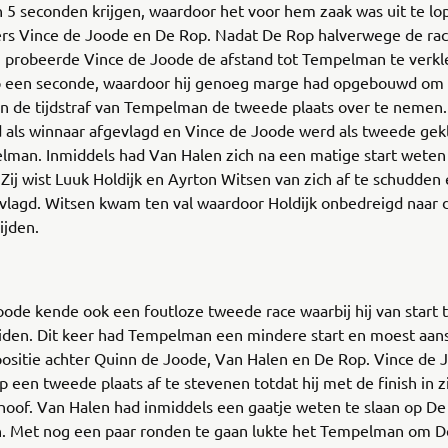
an 5 seconden krijgen, waardoor het voor hem zaak was uit te lo
ers Vince de Joode en De Rop. Nadat De Rop halverwege de rac
 probeerde Vince de Joode de afstand tot Tempelman te verkl
op een seconde, waardoor hij genoeg marge had opgebouwd om
van de tijdstraf van Tempelman de tweede plaats over te nemen
 als winnaar afgevlagd en Vince de Joode werd als tweede gek
lman. Inmiddels had Van Halen zich na een matige start weten
Zij wist Luuk Holdijk en Ayrton Witsen van zich af te schudden 
vlagd. Witsen kwam ten val waardoor Holdijk onbedreigd naar d
ijden.
2
ode kende ook een foutloze tweede race waarbij hij van start t
iden. Dit keer had Tempelman een mindere start en moest aans
positie achter Quinn de Joode, Van Halen en De Rop. Vince de 
een tweede plaats af te stevenen totdat hij met de finish in z
hoof. Van Halen had inmiddels een gaatje weten te slaan op D
 Met nog een paar ronden te gaan lukte het Tempelman om D