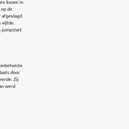
 en kwam in
 op de
r afgevlagd
vijfde.
n jumpstart
 onbetwiste
laats door
eerde. Zij
an werd