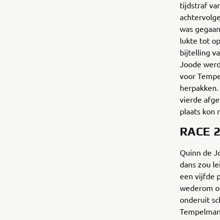
tijdstraf v
achtervolg
was gegaan
lukte tot 
bijtelling 
Joode werd
voor Tempe
herpakken. 
vierde afge
plaats kon r
RACE 
Quinn de Jo
dans zou le
een vijfde 
wederom op 
onderuit sc
Tempelman.