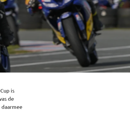
Cup is
was de
en daarmee