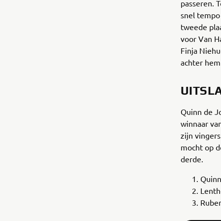
passeren. T
snel tempo 
tweede plaa
voor Van Ha
Finja Nieh
achter hem
UITSL
Quinn de Jo
winnaar van
zijn vinger
mocht op d
derde.
Quinn
Lenth
Rube