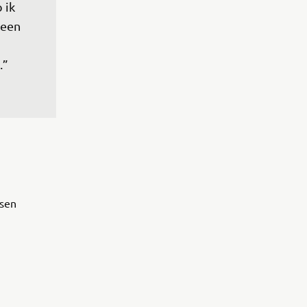
 ik 
 een 
.”
ssen