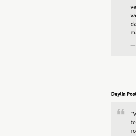
ve
va
da
ma
— 
Daylin Po
“V
te
ro