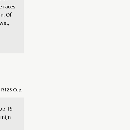
e races 
n. Of 
wel, 
e R125 Cup.
op 15 
 mijn 