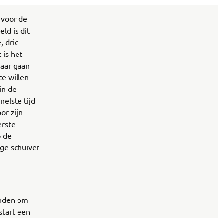
 voor de
ld is dit
, drie
 is het
jaar gaan
te willen
in de
nelste tijd
or zijn
erste
p de
ige schuiver
anden om
start een