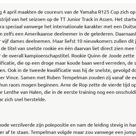
g 4 april maakten de coureurs van de Yamaha R125 Cup zich op
trijd van het seizoen op de TT Junior Track in Assen. Het startve
ra speciaal vanwege het internationale karakter met een Duitse
n zelfs een Amerikaanse deelnemer in de gelederen. Daarnaast
r vijf dames deelnemen. Maar liefst 10 nieuwkomers zullen dit 
 de titel van snelste rookie en één daarvan liet direct zien mee 
 de overall kampioenschapstitel. Rookie Quinn de Joode zette 
ificatie, die op een droge maar koude baan werd verreden, de s
en. Ook in de tweede kwalificatie was hij de snelste, gevolgd do
oer Vince. Samen met Ruben Tempelman zouden zij vanaf de e
n hun races mogen beginnen. Arne de Rop zette de vierde tijd o
r Lenthe van Halen, die in de eerste training nog een onschuld
r zich snel herstelde.
1
ode verzilverde zijn polepositie en nam de leiding stevig in h
eer af te staan. Tempelman volgde maar zou vanwege een jump