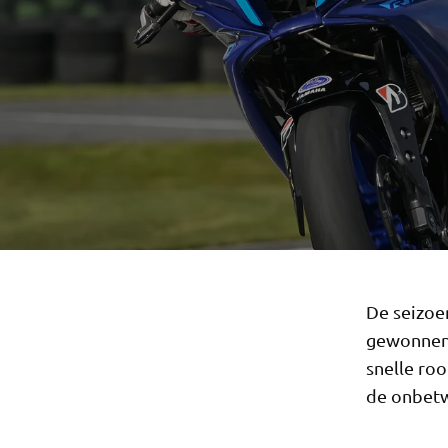
De seizoe
gewonnen 
snelle roo
de onbetw