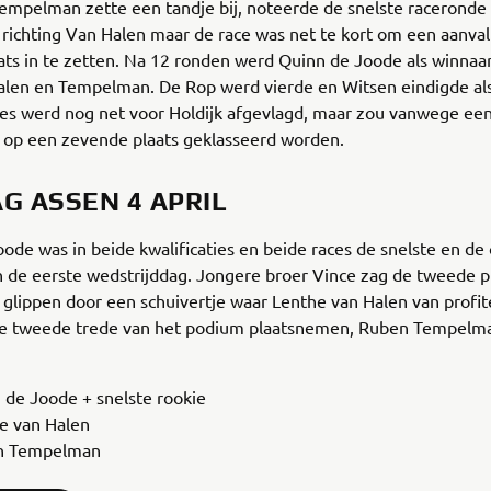
empelman zette een tandje bij, noteerde de snelste raceronde
richting Van Halen maar de race was net te kort om een aanval
ts in te zetten. Na 12 ronden werd Quinn de Joode als winnaa
len en Tempelman. De Rop werd vierde en Witsen eindigde als 
ues werd nog net voor Holdijk afgevlagd, maar zou vanwege ee
 op een zevende plaats geklasseerd worden.
AG ASSEN 4 APRIL
ode was in beide kwalificaties en beide races de snelste en de
 de eerste wedstrijddag. Jongere broer Vince zag de tweede p
s glippen door een schuivertje waar Lenthe van Halen van profit
e tweede trede van het podium plaatsnemen, Ruben Tempelm
 de Joode + snelste rookie
e van Halen
n Tempelman