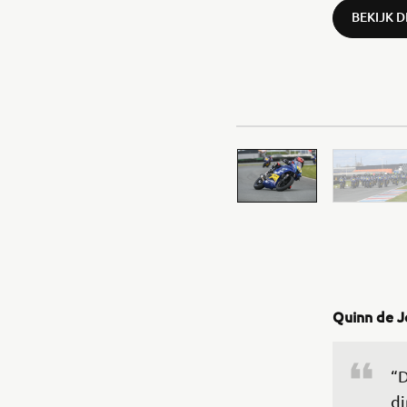
BEKIJK 
Quinn de 
“D
di