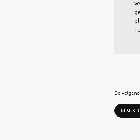
ve
ge
pl
ne
— 
De volgende
BEKIJK 