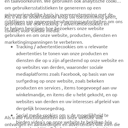
en taalvoorkeuren. We gebruiken ook analytische cookies
om gebruikersstatistieken te genereren op een
privacyvriendelijke basis in overeenstemming met de
Als u via de onderstaande knop uw toestemming geeft,
richtlijnen van gegevensbeschermingsautoriteiten om ons
gebruiken we ook tracking- / advertentiecookies en
CORPORATE
te helpen begrijpen hoe bezoekers onze website
cookies voor sociale media:
gebruiken en om onze website, producten, diensten en
marketinginspanningen te verbeteren.
VOOR BEDRIJVEN
Tracking / advertentiecookies om u relevante
advertenties te tonen van onze producten en
MEER YAMAHA
diensten die op u zijn afgestemd op onze website en
op websites van derden, waaronder sociale
mediaplatforms zoals Facebook, op basis van uw
ONDERSTEUNING
surfgedrag op onze website, zoals bekeken
producten en services , items toegevoegd aan uw
winkelmandje, en items die u hebt gekocht, en op
NIEUWSBRIEF
websites van derden en uw interesses afgeleid van
Wees de eerste die meer te weten komt over de nieuwste deals,
dergelijk browsegedrag.
speciale evenementen, nieuwe producten en nog veel meer
Social media-cookies om u de mogelijkheid te
Als u alle functionaliteiten van onze website wilt
bieden video's op onze website te bekijken (via
ontvangen en aanbiedingen en advertenties wilt zien die