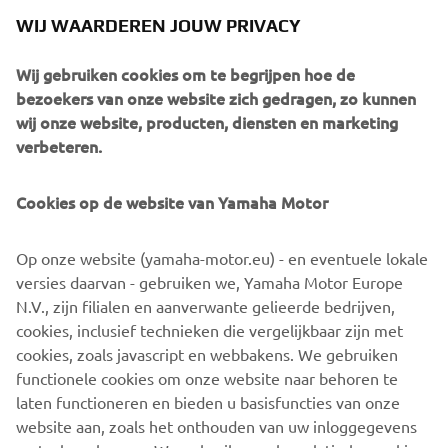
WIJ WAARDEREN JOUW PRIVACY
Wij gebruiken cookies om te begrijpen hoe de
bezoekers van onze website zich gedragen, zo kunnen
wij onze website, producten, diensten en marketing
verbeteren.
De Yamaha Marine Days vallen samen met de Yamaha
Power Deals. Dat betekent dat bezoekers bij
Cookies op de website van Yamaha Motor
deelnemende dealers kunnen rekenen op tijdelijke
voordelen op geselecteerde Yamaha buitenboordmotoren
en maritieme oplossingen. Met de tijdelijke Yamaha
Op onze website (yamaha-motor.eu) - en eventuele lokale
Power Deals profiteer je nu van extra vermogen voor een
versies daarvan - gebruiken we, Yamaha Motor Europe
scherpere prijs. Overweeg je bijvoorbeeld een 20pk
N.V., zijn filialen en aanverwante gelieerde bedrijven,
buitenboordmotor? Dan krijg je tijdelijk een 25pk motor
cookies, inclusief technieken die vergelijkbaar zijn met
voor de prijs van een 20pk.
cookies, zoals javascript en webbakens. We gebruiken
functionele cookies om onze website naar behoren te
ONTDEK MEER
laten functioneren en bieden u basisfuncties van onze
website aan, zoals het onthouden van uw inloggegevens