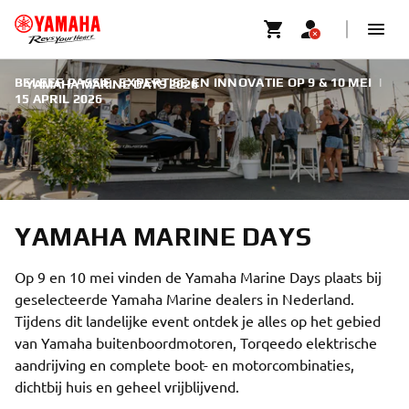
BELEEF PASSIE, EXPERTISE EN INNOVATIE OP 9 & 10 MEI
|
YAMAHA MARINE DAYS 2026
15 APRIL 2026
YAMAHA MARINE DAYS
Op 9 en 10 mei vinden de Yamaha Marine Days plaats bij
geselecteerde Yamaha Marine dealers in Nederland.
Tijdens dit landelijke event ontdek je alles op het gebied
van Yamaha buitenboordmotoren, Torqeedo elektrische
aandrijving en complete boot- en motorcombinaties,
dichtbij huis en geheel vrijblijvend.