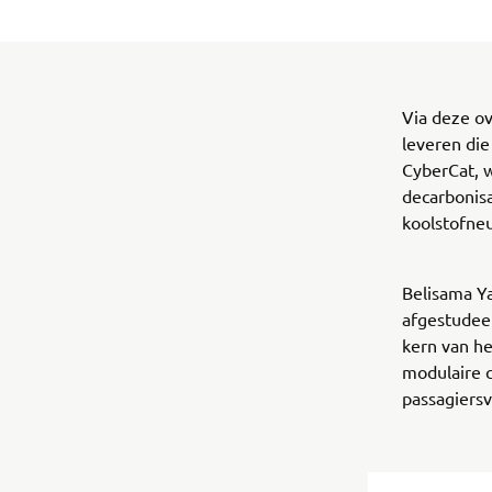
Via deze o
leveren die
CyberCat, 
decarbonisa
koolstofneu
Belisama Ya
afgestudee
kern van he
modulaire c
passagiersv