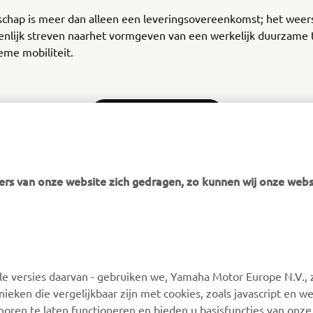
schap is meer dan alleen een leveringsovereenkomst; het weer
nlijk streven naarhet vormgeven van een werkelijk duurzame
eme mobiliteit.
ONTDEK BELISAMA
rs van onze website zich gedragen, zo kunnen wij onze webs
MEER YAMAHA
ONDERSTEUNING
 versies daarvan - gebruiken we, Yamaha Motor Europe N.V., zi
MyYamaha
Webshop-ondersteuning
nieken die vergelijkbaar zijn met cookies, zoals javascript en 
Yamaha Music
Onderdelencatalogus
oren te laten functioneren en bieden u basisfuncties van onze