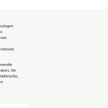
ossingen
an
 van
ersteund.
revende
ators. De
lektrische,
en