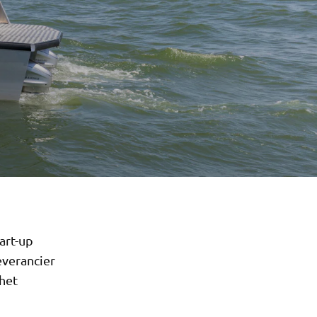
art-up
everancier
het