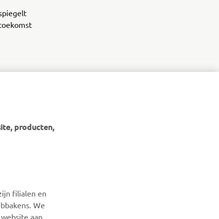
spiegelt
 toekomst
ite, producten,
NIEUWSBRIEF
Wees de eerste die meer te weten komt over de nieuwste
jn filialen en
deals, speciale evenementen, nieuwe producten en nog veel
webbakens. We
meer
 website aan,