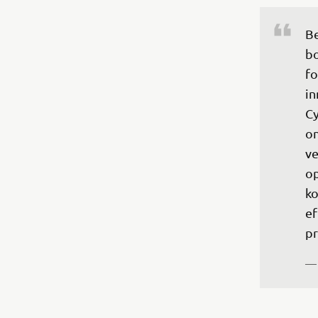
Be
bo
fo
in
Cy
on
ve
op
ko
ef
pr
— 