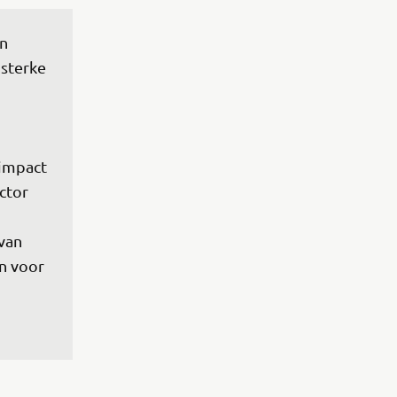
n 
sterke 
 
impact 
ctor 
van 
n voor 