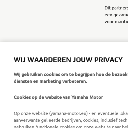
Dit partner
een gezame
voor mariti
WIJ WAARDEREN JOUW PRIVACY
Wij gebruiken cookies om te begrijpen hoe de bezoeke
diensten en marketing verbeteren.
Cookies op de website van Yamaha Motor
CORPORATE
VOOR BEDRIJVEN
Op onze website (yamaha-motor.eu) - en eventuele lokale
Over ons
eBike systemen
aanverwante gelieerde bedrijven, cookies, inclusief tech
News
Autoriteiten
gebruiken functionele cookies om onze website naar beh