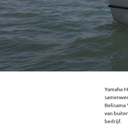
Yamaha Mo
samenwerk
Belisama 
van buite
bedrijf.