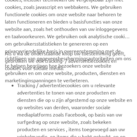
cookies, zoals javascript en webbakens. We gebruiken
functionele cookies om onze website naar behoren te
MEER NIEUWS
laten functioneren en bieden u basisfuncties van onze
website aan, zoals het onthouden van uw inloggegevens
en taalvoorkeuren. We gebruiken ook analytische cookies
om gebruikersstatistieken te genereren op een
privacyvriendelijke basis in overeenstemming met de
Als u via de onderstaande knop uw toestemming geeft,
richtlijnen van gegevensbeschermingsautoriteiten om ons
gebruiken we ook tracking- / advertentiecookies en
CORPORATE
te helpen begrijpen hoe bezoekers onze website
cookies voor sociale media:
gebruiken en om onze website, producten, diensten en
marketinginspanningen te verbeteren.
VOOR BEDRIJVEN
Tracking / advertentiecookies om u relevante
advertenties te tonen van onze producten en
MEER YAMAHA
diensten die op u zijn afgestemd op onze website en
op websites van derden, waaronder sociale
mediaplatforms zoals Facebook, op basis van uw
ONDERSTEUNING
surfgedrag op onze website, zoals bekeken
producten en services , items toegevoegd aan uw
winkelmandje, en items die u hebt gekocht, en op