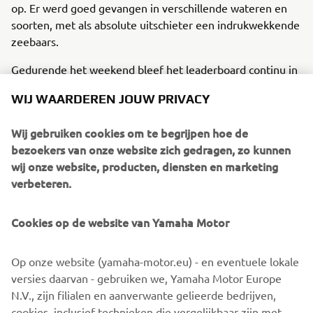
op. Er werd goed gevangen in verschillende wateren en
soorten, met als absolute uitschieter een indrukwekkende
zeebaars.
Gedurende het weekend bleef het leaderboard continu in
beweging, met teams die bleven verbeteren en tot het
WIJ WAARDEREN JOUW PRIVACY
laatste moment streden voor de beste posities. Nieuw dit
jaar was de gezamenlijke afterparty met prijsuitreiking.
Wij gebruiken cookies om te begrijpen hoe de
Een mooie afsluiting waarbij deelnemers samen
bezoekers van onze website zich gedragen, zo kunnen
terugkeken op hun weekend, verhalen deelden en hun
wij onze website, producten, diensten en marketing
vangsten vierden. Afsluiting:
verbeteren.
Dank aan alle deelnemers voor hun enthousiasme en
inzet, en aan event partner Roofmeister voor de
Cookies op de website van Yamaha Motor
organisatie van deze geslaagde editie.
Op onze website (yamaha-motor.eu) - en eventuele lokale
versies daarvan - gebruiken we, Yamaha Motor Europe
N.V., zijn filialen en aanverwante gelieerde bedrijven,
cookies, inclusief technieken die vergelijkbaar zijn met
1
/
16