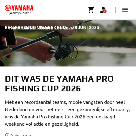
EEN PRACHTIG VISWEEKEND
|
29 JUNI 2026
YAMAHA PRO FISHING CUP 2026
DIT WAS DE YAMAHA PRO
FISHING CUP 2026
Met een recordaantal teams, mooie vangsten door heel
Nederland en voor het eerst een gezamenlijke afterparty,
was de Yamaha Pro Fishing Cup 2026 een geslaagd
weekend vol actie en gezelligheid.
2
min lezen