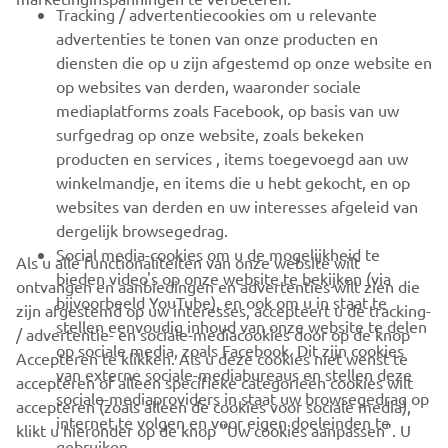
VOOR BEDRIJVEN
Tracking / advertentiecookies om u relevante
advertenties te tonen van onze producten en
MEER YAMAHA
diensten die op u zijn afgestemd op onze website en
op websites van derden, waaronder sociale
mediaplatforms zoals Facebook, op basis van uw
ONDERSTEUNING
surfgedrag op onze website, zoals bekeken
producten en services , items toegevoegd aan uw
winkelmandje, en items die u hebt gekocht, en op
NIEUWSBRIEF
websites van derden en uw interesses afgeleid van
Wees de eerste die meer te weten komt over de nieuwste deals,
dergelijk browsegedrag.
speciale evenementen, nieuwe producten en nog veel meer
Social media-cookies om u de mogelijkheid te
Als u alle functionaliteiten van onze website wilt
bieden video's op onze website te bekijken (via
ontvangen en aanbiedingen en advertenties wilt zien die
bijvoorbeeld YouTube), en ook om u in staat te
zijn afgestemd op uw interesses, accepteert u de tracking-
stellen eenvoudig inhoud van onze website te delen
/ advertentie- en sociale-mediacookies door op de knop
ABONNEREN
op sociale media, zoals Facebook. Dit zijn cookies
Accepteren te klikken. Als u deze cookies niet wenst te
van externe sociale-mediabureaus en stellen deze
accepteren of alleen specifieke categorieën cookies wilt
sociale-mediaproviders in staat uw browsegedrag op
Lees ons privacybeleid om te leren hoe we uw persoonlijke
accepteren (zoals alleen de cookies voor sociale media),
internet te volgen en voor eigen doeleinden te
gegevens verwerken:
Privacyverklaring
klikt u hieronder op de knop "Uw cookies aanpassen". U
gebruiken.