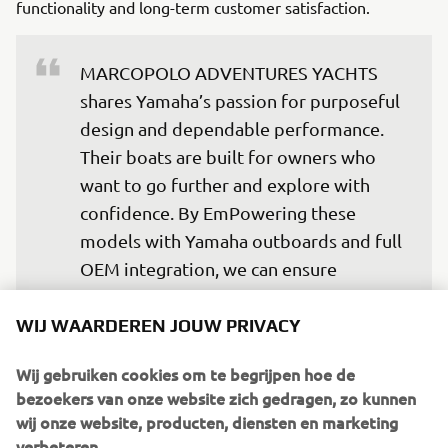
functionality and long-term customer satisfaction.
MARCOPOLO ADVENTURES YACHTS 
shares Yamaha’s passion for purposeful 
design and dependable performance. 
Their boats are built for owners who 
want to go further and explore with 
confidence. By EmPowering these 
models with Yamaha outboards and full 
OEM integration, we can ensure 
customers enjoy a complete, reliable, 
and refined on-water experience from 
WIJ WAARDEREN JOUW PRIVACY
day one.
Wij gebruiken cookies om te begrijpen hoe de
— Fabrice Lacoume, Marine Director at 
bezoekers van onze website zich gedragen, zo kunnen
Yamaha Motor Europe
wij onze website, producten, diensten en marketing
verbeteren.