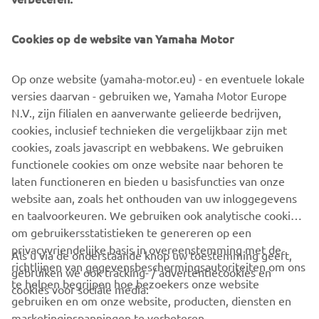
Cookies op de website van Yamaha Motor
MARCOPOLO ADVENTURE YACHTS EmPowered by
Yamaha will be available through selected dealers,
reinforcing Yamaha Motor Europe’s ongoing commitment
Op onze website (yamaha-motor.eu) - en eventuele lokale
to supporting innovative boatbuilders and delivering
versies daarvan - gebruiken we, Yamaha Motor Europe
complete propulsion solutions across diverse marine
N.V., zijn filialen en aanverwante gelieerde bedrijven,
segments.
cookies, inclusief technieken die vergelijkbaar zijn met
cookies, zoals javascript en webbakens. We gebruiken
functionele cookies om onze website naar behoren te
DISCOVER MORE
laten functioneren en bieden u basisfuncties van onze
website aan, zoals het onthouden van uw inloggegevens
en taalvoorkeuren. We gebruiken ook analytische cookies
om gebruikersstatistieken te genereren op een
privacyvriendelijke basis in overeenstemming met de
Als u via de onderstaande knop uw toestemming geeft,
richtlijnen van gegevensbeschermingsautoriteiten om ons
gebruiken we ook tracking- / advertentiecookies en
CORPORATE
te helpen begrijpen hoe bezoekers onze website
cookies voor sociale media:
gebruiken en om onze website, producten, diensten en
marketinginspanningen te verbeteren.