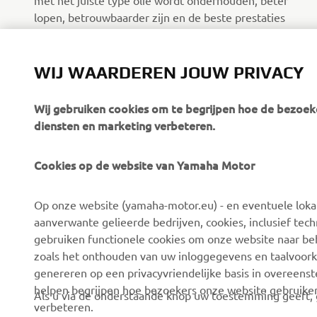
met het juiste type olie wordt onderhouden, beter
lopen, betrouwbaarder zijn en de beste prestaties
leveren.
WIJ WAARDEREN JOUW PRIVACY
Ontdek meer
Wij gebruiken cookies om te begrijpen hoe de bezoeke
diensten en marketing verbeteren.
Cookies op de website van Yamaha Motor
Op onze website (yamaha-motor.eu) - en eventuele lokale
aanverwante gelieerde bedrijven, cookies, inclusief tech
CORPORATE
VOOR BEDRIJVEN
gebruiken functionele cookies om onze website naar beh
zoals het onthouden van uw inloggegevens en taalvoork
Over ons
eBike systemen
genereren op een privacyvriendelijke basis in overeen
helpen begrijpen hoe bezoekers onze website gebruike
News
Autoriteiten
Als u via de onderstaande knop uw toestemming geeft, g
verbeteren.
Evenementen
Golfbanen
Tracking / advertentiecookies om u relevante adve