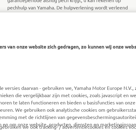
garantieperiode alsnog pech krijgt, u kan rekenen op
pechhulp van Yamaha. De hulpverlening wordt verleend
gedurende 24 maanden, te rekenen vanaf de garantie
startdatum van uw Yamaha.
Ontdek meer
rs van onze website zich gedragen, zo kunnen wij onze webs
 versies daarvan - gebruiken we, Yamaha Motor Europe N.V., zi
nieken die vergelijkbaar zijn met cookies, zoals javascript en 
MEER YAMAHA
ONDERSTEUNING
oren te laten functioneren en bieden u basisfuncties van onze
euren. We gebruiken ook analytische cookies om gebruikersstat
MyYamaha
Webshop-ondersteuning
stemming met de richtlijnen van gegevensbeschermingsautorite
n en om onze website, producten, diensten en marketinginspa
Yamaha Music
Onderdelencatalogus
ebruiken we ook tracking- / advertentiecookies en cookies voo
Yamaha Racing
Boek een
onderhoudsbeurt
rtenties te tonen van onze producten en diensten die op u zij