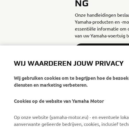
NG
Onze handleidingen beslaa
Yamaha-producten en -mod
essentiële informatie om o
van uw Yamaha-voertuig t
HANDLEIDINGEN DOWN
WIJ WAARDEREN JOUW PRIVACY
Wij gebruiken cookies om te begrijpen hoe de bezoeke
diensten en marketing verbeteren.
Cookies op de website van Yamaha Motor
CORPORATE
VOOR BEDRIJVEN
Op onze website (yamaha-motor.eu) - en eventuele lokale
Over ons
eBike systemen
aanverwante gelieerde bedrijven, cookies, inclusief tech
News
Autoriteiten