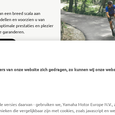
n een breed scala aan
ellen en voorzien u van
ptimale prestaties en plezier
e garanderen.
LOADEN
rs van onze website zich gedragen, zo kunnen wij onze webs
MEER YAMAHA
ONDERSTEUNING
 versies daarvan - gebruiken we, Yamaha Motor Europe N.V., zi
MyYamaha
Webshop-ondersteuning
nieken die vergelijkbaar zijn met cookies, zoals javascript en 
Yamaha Music
Onderdelencatalogus