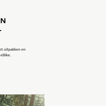
EN
-
et uitpakken en
eBike.