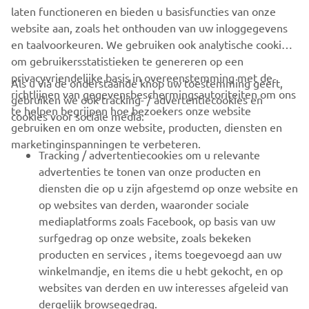
laten functioneren en bieden u basisfuncties van onze
Careline
website aan, zoals het onthouden van uw inloggegevens
en taalvoorkeuren. We gebruiken ook analytische cookies
Ontdek meer
om gebruikersstatistieken te genereren op een
privacyvriendelijke basis in overeenstemming met de
Als u via de onderstaande knop uw toestemming geeft,
richtlijnen van gegevensbeschermingsautoriteiten om ons
gebruiken we ook tracking- / advertentiecookies en
CORPORATE
te helpen begrijpen hoe bezoekers onze website
cookies voor sociale media:
gebruiken en om onze website, producten, diensten en
marketinginspanningen te verbeteren.
VOOR BEDRIJVEN
Tracking / advertentiecookies om u relevante
advertenties te tonen van onze producten en
MEER YAMAHA
diensten die op u zijn afgestemd op onze website en
op websites van derden, waaronder sociale
mediaplatforms zoals Facebook, op basis van uw
ONDERSTEUNING
surfgedrag op onze website, zoals bekeken
producten en services , items toegevoegd aan uw
winkelmandje, en items die u hebt gekocht, en op
NIEUWSBRIEF
websites van derden en uw interesses afgeleid van
Wees de eerste die meer te weten komt over de nieuwste deals,
dergelijk browsegedrag.