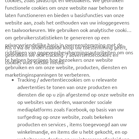
cookies, zoals javascript en webbakens. We gebruiken
functionele cookies om onze website naar behoren te
laten functioneren en bieden u basisfuncties van onze
website aan, zoals het onthouden van uw inloggegevens
en taalvoorkeuren. We gebruiken ook analytische cookies
om gebruikersstatistieken te genereren op een
privacyvriendelijke basis in overeenstemming met de
Als u via de onderstaande knop uw toestemming geeft,
richtlijnen van gegevensbeschermingsautoriteiten om ons
gebruiken we ook tracking- / advertentiecookies en
te helpen begrijpen hoe bezoekers onze website
cookies voor sociale media:
gebruiken en om onze website, producten, diensten en
marketinginspanningen te verbeteren.
Tracking / advertentiecookies om u relevante
advertenties te tonen van onze producten en
diensten die op u zijn afgestemd op onze website en
op websites van derden, waaronder sociale
mediaplatforms zoals Facebook, op basis van uw
surfgedrag op onze website, zoals bekeken
producten en services , items toegevoegd aan uw
winkelmandje, en items die u hebt gekocht, en op