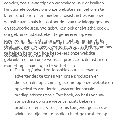
Wees de eerste die meer te weten komt over de nieuwste deals,
cookies, zoals javascript en webbakens. We gebruiken
speciale evenementen, nieuwe producten en nog veel meer
functionele cookies om onze website naar behoren te
laten functioneren en bieden u basisfuncties van onze
website aan, zoals het onthouden van uw inloggegevens
en taalvoorkeuren. We gebruiken ook analytische cookies
ABONNEREN
om gebruikersstatistieken te genereren op een
privacyvriendelijke basis in overeenstemming met de
Als u via de onderstaande knop uw toestemming geeft,
richtlijnen van gegevensbeschermingsautoriteiten om ons
Lees ons privacybeleid om te leren hoe we uw persoonlijke
gebruiken we ook tracking- / advertentiecookies en
te helpen begrijpen hoe bezoekers onze website
gegevens verwerken:
Privacyverklaring
cookies voor sociale media:
gebruiken en om onze website, producten, diensten en
marketinginspanningen te verbeteren.
Netherlands (Dutch)
Tracking / advertentiecookies om u relevante
advertenties te tonen van onze producten en
diensten die op u zijn afgestemd op onze website en
op websites van derden, waaronder sociale
mediaplatforms zoals Facebook, op basis van uw
© Copyright - 2026 Yamaha Motor Europe N.V. - Alle rechten
surfgedrag op onze website, zoals bekeken
voorbehouden
producten en services , items toegevoegd aan uw
winkelmandje, en items die u hebt gekocht, en op