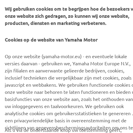
Wij gebruiken cookies om te begrijpen hoe de bezoekers 
onze website zich gedragen, zo kunnen wij onze website,
NIEUWSBRIEF
producten, diensten en marketing verbeteren.
Wees de eerste die meer te weten komt over de nieuwste deals,
speciale evenementen, nieuwe producten en nog veel meer
Cookies op de website van Yamaha Motor
Op onze website (yamaha-motor.eu) - en eventuele lokale
versies daarvan - gebruiken we, Yamaha Motor Europe N.V.,
ABONNEREN
zijn filialen en aanverwante gelieerde bedrijven, cookies,
inclusief technieken die vergelijkbaar zijn met cookies, zoals
Lees ons privacybeleid om te leren hoe we uw persoonlijke
javascript en webbakens. We gebruiken functionele cookies
gegevens verwerken:
Privacyverklaring
onze website naar behoren te laten functioneren en bieden 
basisfuncties van onze website aan, zoals het onthouden van
Netherlands (Dutch)
uw inloggegevens en taalvoorkeuren. We gebruiken ook
analytische cookies om gebruikersstatistieken te genereren 
een privacyvriendelijke basis in overeenstemming met de
richtlijnen van gegevensbeschermingsautoriteiten om ons te
Als u via de onderstaande knop uw toestemming geeft,