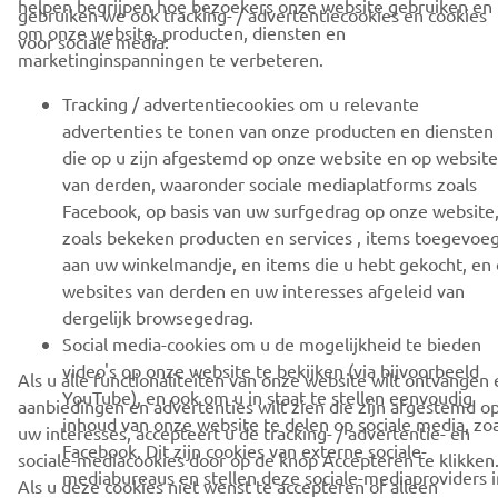
helpen begrijpen hoe bezoekers onze website gebruiken en
gebruiken we ook tracking- / advertentiecookies en cookies
© Copyright - 2026 Yamaha Motor Europe N.V. - Alle rechten
om onze website, producten, diensten en
voor sociale media:
voorbehouden
marketinginspanningen te verbeteren.
Tracking / advertentiecookies om u relevante
Privacyverklaring
Cookie-informatie
Webshop terms & conditions
advertenties te tonen van onze producten en diensten
die op u zijn afgestemd op onze website en op website
van derden, waaronder sociale mediaplatforms zoals
Facebook, op basis van uw surfgedrag op onze website
zoals bekeken producten en services , items toegevoe
aan uw winkelmandje, en items die u hebt gekocht, en
websites van derden en uw interesses afgeleid van
dergelijk browsegedrag.
Social media-cookies om u de mogelijkheid te bieden
video's op onze website te bekijken (via bijvoorbeeld
Als u alle functionaliteiten van onze website wilt ontvangen 
YouTube), en ook om u in staat te stellen eenvoudig
aanbiedingen en advertenties wilt zien die zijn afgestemd o
inhoud van onze website te delen op sociale media, zoa
uw interesses, accepteert u de tracking- / advertentie- en
Facebook. Dit zijn cookies van externe sociale-
sociale-mediacookies door op de knop Accepteren te klikken
mediabureaus en stellen deze sociale-mediaproviders i
Als u deze cookies niet wenst te accepteren of alleen