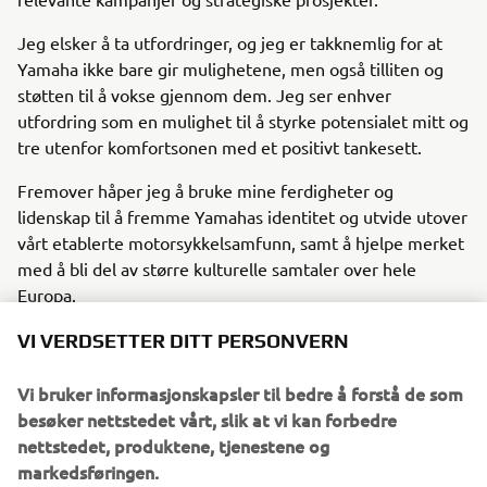
Jeg elsker å ta utfordringer, og jeg er takknemlig for at
Yamaha ikke bare gir mulighetene, men også tilliten og
støtten til å vokse gjennom dem. Jeg ser enhver
utfordring som en mulighet til å styrke potensialet mitt og
tre utenfor komfortsonen med et positivt tankesett.
Fremover håper jeg å bruke mine ferdigheter og
lidenskap til å fremme Yamahas identitet og utvide utover
vårt etablerte motorsykkelsamfunn, samt å hjelpe merket
med å bli del av større kulturelle samtaler over hele
Europa.
VI VERDSETTER DITT PERSONVERN
Ana Niculaita – Brand Specialist, FEEL- Marketing Division
Vi bruker informasjonskapsler til bedre å forstå de som
besøker nettstedet vårt, slik at vi kan forbedre
LES OM PRAKSISOPPLEVELSEN MIN
nettstedet, produktene, tjenestene og
markedsføringen.