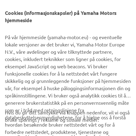
Cookies (informasjonskapsler) på Yamaha Motors
© Yamaha Motor Europe N.V. / Yamaha Motor Co., Ltd.
hjemmeside
Informasjonen og/eller bildene på disse nettsidene kan
På vår hjemmeside (yamaha-motor.eu) - og eventuelle
aldri brukes til kommersielle eller ikke-kommersielle
lokale versjoner av det bruker vi, Yamaha Motor Europe
formål uten eksplisitt skriftlig samtykke fra Yamaha Motor
N.V., våre avdelinger og våre tilknyttede partnere,
Europe N.V. og/eller Yamaha Motor Co., Ltd.
cookies, inkludert teknikker som ligner på cookies, for
Kjør alltid på en trygg måte og følg alle lokale lover og
eksempel JavaScript og web beacons. Vi bruker
regler.
funksjonelle cookies for å la nettstedet vårt fungere
skikkelig og gi grunnleggende funksjoner på hjemmesiden
vår, for eksempel å huske påloggingsinformasjonen din og
språkinnstillingene. Vi bruker også analytikk cookies til å
generere brukerstatistikk på en personvernsvennlig måte
som er i tråd med retningslinjene fra
Hvis du gir ditt samtykke via knappen nedenfor, vil vi også
VIRKSOMHET
databeskyttelsesmyndighetene, for å hjelpe oss å forstå
bruke sporings / reklame og sosiale medier:
hvordan besøkende bruker nettstedet vårt og for å
forbedre nettstedet, produktene, tjenestene og
B2B