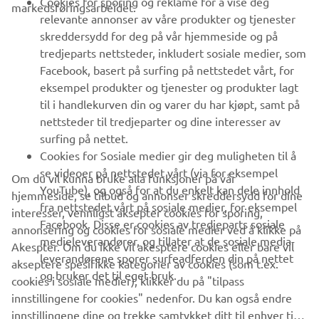
Cookies for sporing og reklame for å vise deg
markedsføringsarbeidet.
relevante annonser av våre produkter og tjenester
UTFORSK YAMAHA
skreddersydd for deg på vår hjemmeside og på
tredjeparts nettsteder, inkludert sosiale medier, som
Facebook, basert på surfing på nettstedet vårt, for
FAQ & SUPPORT
eksempel produkter og tjenester og produkter lagt
til i handlekurven din og varer du har kjøpt, samt på
nettsteder til tredjeparter og dine interesser av
NYHETSBREV
surfing på nettet.
Vær den første til å lære om de siste tilbudene, spesielle
Cookies for Sosiale medier gir deg muligheten til å
arrangementer, nye utgivelser og mye mer
se videoer på nettstedet vårt (via for eksempel
Om du vil kunna bruke alla funksjoner på vår
YouTube), og også for at du enkelt kan dele innhold
hjemmeside, se tilbud og annonser skreddersydd for dine
fra nettstedet vårt på sosiale medier, for eksempel
interesser, vennligst aksepter cookies for sporing,
Facebook. Disse er cookies av tredjeparts sosiale
annonsering og cookies for sosiale medier ved å klikke på
ABONNER
medieleverandører, og tillater at de sosiale media-
Akespter. Om du ikke vil akesptere cookies eller bare vil
leverandørene sporer surfeadferden din på nettet
akseptere spesifikke kategorier av cookies (som t.ex.
og bruker det til eget bruk.
Les vår personvernerklæring for å lære hvordan vi behandler dine
cookies i sosiale medier), klikker du på "tilpass
personopplysninger:
Retningslinjer for Personvern
innstillingene for cookies" nedenfor. Du kan også endre
innstillingene dine og trekke samtykket ditt til enhver tid