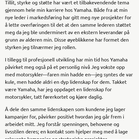
Tillit, styrke og støtte har vært et tilbakevendende tema
gjennom hele min karriere hos Yamaha. Både fra at min
nye leder i markedsføring har gitt meg nye prosjekter for
å lette overføringen til det at den samme lederen støttet
meg da jeg ble underminert av en ekstern leverandør på
grunn av alderen min. Disse øyeblikkene har formet den
styrken jeg tilnærmer jeg rollen.
I tillegg til profesjonell utvikling har min tid hos Yamaha
påvirket meg også på et personlig nivå Jeg vokste opp
med motorsykler—faren min hadde en—jeg syntes de var
kule, men hadde aldri en dyp lidenskap for dem. Takket
være Yamaha, har jeg oppdaget en lidenskap for
motorsykler, tatt førerkortet og kjøre daglig.
Å dele den samme lidenskapen som kundene jeg lager
kampanjer for, påvirker positivt hvordan jeg går frem i
arbeidet mitt. Jeg forstår spenningen, behovene og
livsstilen deres; en kontakt som hjelper meg med å lage
relevante kampanjer og strategiske prosjekter.