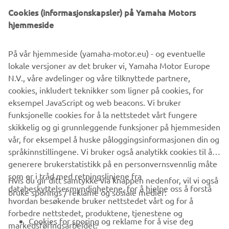
Cookies (informasjonskapsler) på Yamaha Motors
©Yamaha Motor Europe N.V. / Yamaha Motor Co., Ltd.
hjemmeside
Informasjonen og/eller bildene på disse nettsidene kan
På vår hjemmeside (yamaha-motor.eu) - og eventuelle
aldri brukes til kommersielle eller ikke-kommersielle
lokale versjoner av det bruker vi, Yamaha Motor Europe
formål uten eksplisitt skriftlig samtykke fra Yamaha Motor
N.V., våre avdelinger og våre tilknyttede partnere,
Europe N.V. og/eller Yamaha Motor Co., Ltd.
cookies, inkludert teknikker som ligner på cookies, for
Kjør alltid på en trygg måte og følg alle lokale lover og
eksempel JavaScript og web beacons. Vi bruker
regler.
funksjonelle cookies for å la nettstedet vårt fungere
skikkelig og gi grunnleggende funksjoner på hjemmesiden
vår, for eksempel å huske påloggingsinformasjonen din og
språkinnstillingene. Vi bruker også analytikk cookies til å
generere brukerstatistikk på en personvernsvennlig måte
som er i tråd med retningslinjene fra
Hvis du gir ditt samtykke via knappen nedenfor, vil vi også
VIRKSOMHET
databeskyttelsesmyndighetene, for å hjelpe oss å forstå
bruke sporings / reklame og sosiale medier:
hvordan besøkende bruker nettstedet vårt og for å
forbedre nettstedet, produktene, tjenestene og
B2B
Cookies for sporing og reklame for å vise deg
markedsføringsarbeidet.