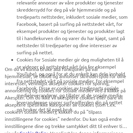
relevante annonser av våre produkter og tjenester
UTFORSK YAMAHA
skreddersydd for deg på vår hjemmeside og på
tredjeparts nettsteder, inkludert sosiale medier, som
Facebook, basert på surfing på nettstedet vårt, for
FAQ & SUPPORT
eksempel produkter og tjenester og produkter lagt
til i handlekurven din og varer du har kjøpt, samt på
nettsteder til tredjeparter og dine interesser av
NYHETSBREV
surfing på nettet.
Vær den første til å lære om de siste tilbudene, spesielle
Cookies for Sosiale medier gir deg muligheten til å
arrangementer, nye utgivelser og mye mer
se videoer på nettstedet vårt (via for eksempel
Om du vil kunna bruke alla funksjoner på vår
YouTube), og også for at du enkelt kan dele innhold
hjemmeside, se tilbud og annonser skreddersydd for dine
fra nettstedet vårt på sosiale medier, for eksempel
interesser, vennligst aksepter cookies for sporing,
Facebook. Disse er cookies av tredjeparts sosiale
annonsering og cookies for sosiale medier ved å klikke på
ABONNER
medieleverandører, og tillater at de sosiale media-
Akespter. Om du ikke vil akesptere cookies eller bare vil
leverandørene sporer surfeadferden din på nettet
akseptere spesifikke kategorier av cookies (som t.ex.
og bruker det til eget bruk.
Les vår personvernerklæring for å lære hvordan vi behandler dine
cookies i sosiale medier), klikker du på "tilpass
personopplysninger:
Retningslinjer for Personvern
innstillingene for cookies" nedenfor. Du kan også endre
innstillingene dine og trekke samtykket ditt til enhver tid
Norway (Norwegian)