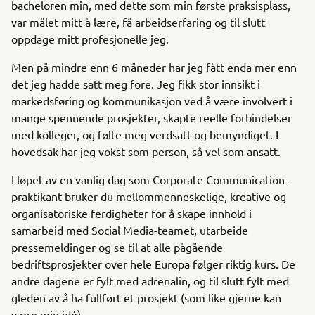
bacheloren min, med dette som min første praksisplass,
var målet mitt å lære, få arbeidserfaring og til slutt
oppdage mitt profesjonelle jeg.
Men på mindre enn 6 måneder har jeg fått enda mer enn
det jeg hadde satt meg fore. Jeg fikk stor innsikt i
markedsføring og kommunikasjon ved å være involvert i
mange spennende prosjekter, skapte reelle forbindelser
med kolleger, og følte meg verdsatt og bemyndiget. I
hovedsak har jeg vokst som person, så vel som ansatt.
I løpet av en vanlig dag som Corporate Communication-
praktikant bruker du mellommenneskelige, kreative og
organisatoriske ferdigheter for å skape innhold i
samarbeid med Social Media-teamet, utarbeide
pressemeldinger og se til at alle pågående
bedriftsprosjekter over hele Europa følger riktig kurs. De
andre dagene er fylt med adrenalin, og til slutt fylt med
gleden av å ha fullført et prosjekt (som like gjerne kan
være min idé).