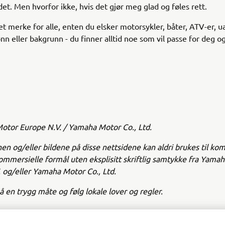
 det. Men hvorfor ikke, hvis det gjør meg glad og føles rett.
t merke for alle, enten du elsker motorsykler, båter, ATV-er, u
ønn eller bakgrunn - du finner alltid noe som vil passe for deg o
tor Europe N.V. / Yamaha Motor Co., Ltd.
en og/eller bildene på disse nettsidene kan aldri brukes til ko
kommersielle formål uten eksplisitt skriftlig samtykke fra Yama
 og/eller Yamaha Motor Co., Ltd.
på en trygg måte og følg lokale lover og regler.