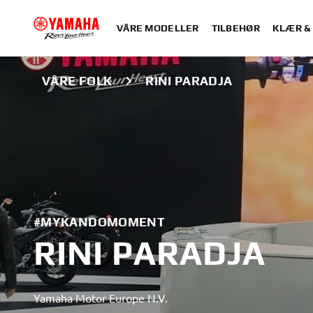
VÅRE MODELLER
TILBEHØR
KLÆR &
VÅRE FOLK
RINI PARADJA
#MYKANDOMOMENT
RINI PARADJA
Yamaha Motor Europe N.V.