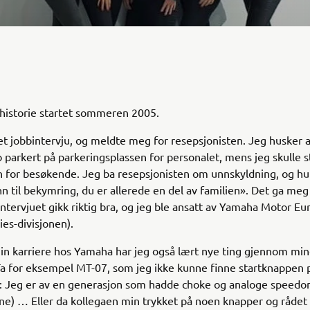
historie startet sommeren 2005.
t jobbintervju, og meldte meg for resepsjonisten. Jeg husker a
to parkert på parkeringsplassen for personalet, mens jeg skulle s
 for besøkende. Jeg ba resepsjonisten om unnskyldning, og hu
n til bekymring, du er allerede en del av familien». Det ga me
t intervjuet gikk riktig bra, og jeg ble ansatt av Yamaha Motor Eu
ies-divisjonen).
min karriere hos Yamaha har jeg også lært nye ting gjennom mi
Ta for eksempel MT-07, som jeg ikke kunne finne startknappen 
: Jeg er av en generasjon som hadde choke og analoge speedo
e) … Eller da kollegaen min trykket på noen knapper og rådet 