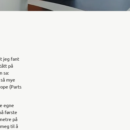
t jeg fant
tått på
n sa:
g så mye
rope (Parts
ne egne
på første
metre på
meg til å