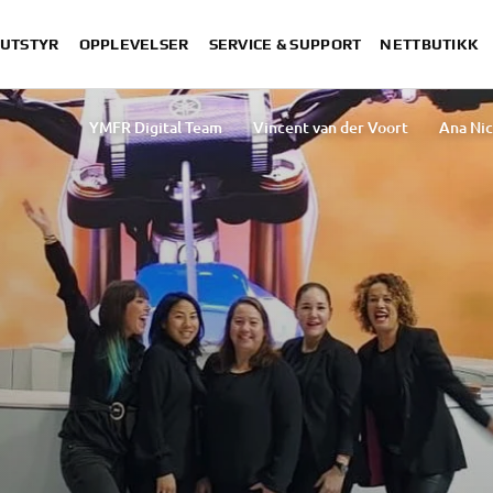
 UTSTYR
OPPLEVELSER
SERVICE & SUPPORT
NETTBUTIKK
YMFR Digital Team
Vincent van der Voort
Ana Nic
Rasha Ibrahim 