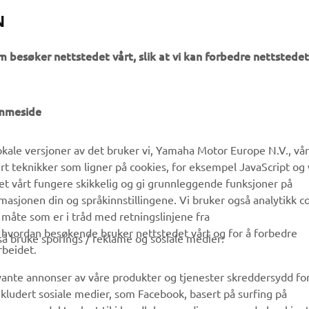
N
m besøker nettstedet vårt, slik at vi kan forbedre nettstedet
UTFORSK YAMAHA
FAQ & SUPPORT
emmeside
MyYamaha
Kundeservice
kale versjoner av det bruker vi, Yamaha Motor Europe N.V., vå
Yamaha Music
Reservedelskatalog
ert teknikker som ligner på cookies, for eksempel JavaScript og
Yamaha Racing
Finn en Yamaha-forhandler
det vårt fungere skikkelig og gi grunnleggende funksjoner på
sjonen din og språkinnstillingene. Vi bruker også analytikk c
Yamaha Motor Global
Håndtering av brukte
 måte som er i tråd med retningslinjene fra
batterier
Mobilapper
å hvordan besøkende bruker nettstedet vårt og for å forbedre
gså bruke sporings / reklame og sosiale medier:
rbeidet.
evante annonser av våre produkter og tjenester skreddersydd fo
kludert sosiale medier, som Facebook, basert på surfing på
r og produkter lagt til i handlekurven din og varer du har kjøpt