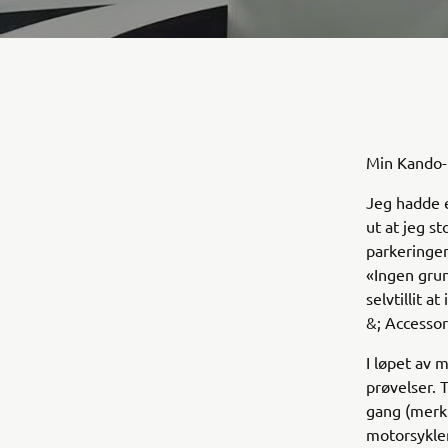
Min Kando-
Jeg hadde e
ut at jeg s
parkeringen
«Ingen grun
selvtillit a
&; Accessor
I løpet av 
prøvelser. 
gang (merk
motorsyklen