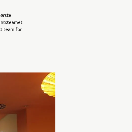
tørste
mentsteamet
tt team for