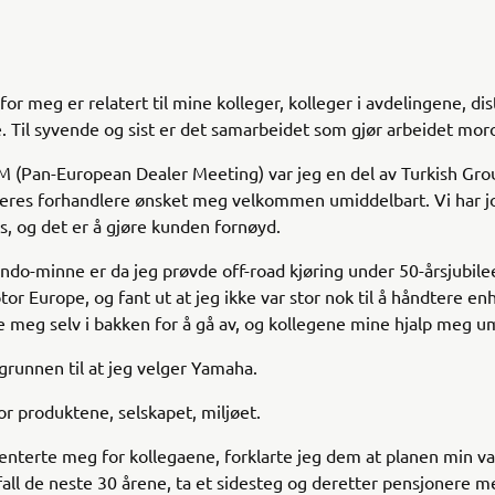
for meg er relatert til mine kolleger, kolleger i avdelingene, dis
. Til syvende og sist er det samarbeidet som gjør arbeidet mor
 (Pan-European Dealer Meeting) var jeg en del av Turkish Gro
deres forhandlere ønsket meg velkommen umiddelbart. Vi har jo
les, og det er å gjøre kunden fornøyd.
ndo-minne er da jeg prøvde off-road kjøring under 50-årsjubilee
r Europe, og fant ut at jeg ikke var stor nok til å håndtere en
 meg selv i bakken for å gå av, og kollegene mine hjalp meg u
 grunnen til at jeg velger Yamaha.
or produktene, selskapet, miljøet.
enterte meg for kollegaene, forklarte jeg dem at planen min va
 fall de neste 30 årene, ta et sidesteg og deretter pensjonere me