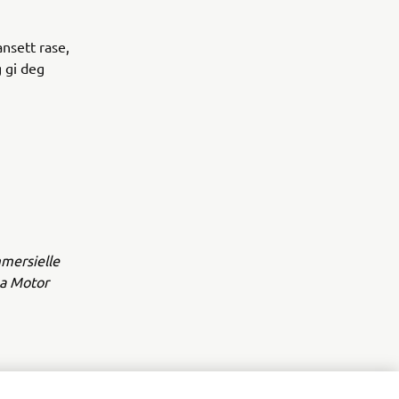
ansett rase,
g gi deg
mmersielle
ha Motor