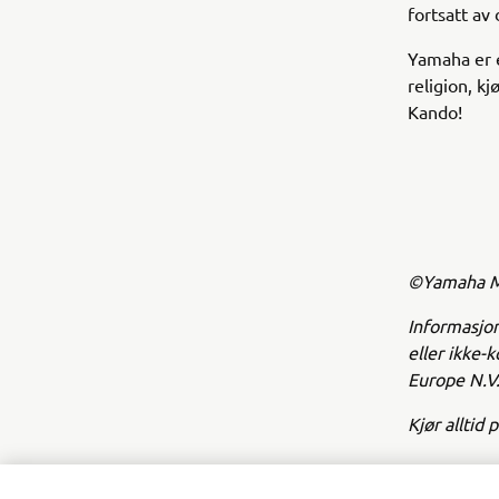
fortsatt av
Yamaha er e
religion, kj
Kando!
©Yamaha Mo
Informasjon
eller ikke-
Europe N.V.
Kjør alltid 