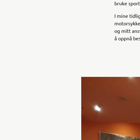
bruke sport
I mine tidl
motorsykkel
og mitt ans
å oppnå best