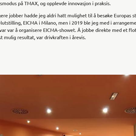
smodus på TMAX, og opplevde innovasjon i praksis.
igere jobber hadde jeg aldri hatt mulighet til å besøke Europas s
utstilling, EICMA i Milano, men i 2019 ble jeg med i arrange
var var å organisere EICMA-showet. Å jobbe direkte med et flo
 mulig resultat, var drivkraften i årevis.