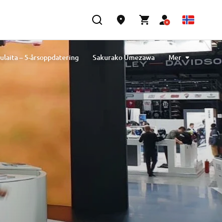
ulaita – 5-årsoppdatering
Sakurako Umezawa
Mer
Tavlibiyik
Maiko Kawai
Magdalena Piskorz