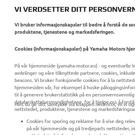
VI VERDSETTER DITT PERSONVER
Vi bruker informasjonskapsler til bedre å forstå de so
produktene, tjenestene og markedsføringen.
VIRKSOMHET
B2B
Cookies (informasjonskapsler) på Yamaha Motors hj
Om oss
eBike-system
På vår hjemmeside (yamaha-motor.eu) - og eventuelle lo
Nyheter
Myndigheter
avdelinger og våre tilknyttede partnere, cookies, inklud
Arrangementer
Golfbaner
beacons. Vi bruker funksjonelle cookies for å la nettste
hjemmesiden vår, for eksempel å huske påloggingsinforma
Yamaha Press
Redningstjeneste
til å generere brukerstatistikk på en personvernsvennlig
Brosjyrer
Kjøreskoler
databeskyttelsesmyndighetene, for å hjelpe oss å forst
Hvis du gir ditt samtykke via knappen nedenfor, vil vi o
nettstedet, produktene, tjenestene og markedsføringsa
Jobber hos Yamaha
Robotics
Bli en forhandler
Partnerskap
Cookies for sporing og reklame for å vise deg rel
på vår hjemmeside og på tredjeparts nettsteder, in
Retningslinjer For
Teknisk informasjon for
nettstedet vårt, for eksempel produkter og tjeneste
Menneskerettigheter
frittstående forhandlere