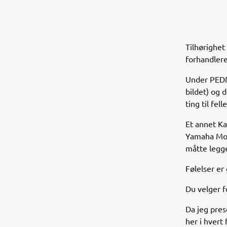
Tilhørighet 
forhandlere
Under PEDM
bildet) og 
ting til fel
Et annet Ka
Yamaha Moto
måtte legge
Følelser er
Du velger f
Da jeg pres
her i hvert