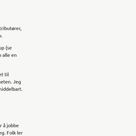
tributører,
o.
up (se
 alle en
t til
heten. Jeg
middelbart.
r å jobbe
g. Folk ler