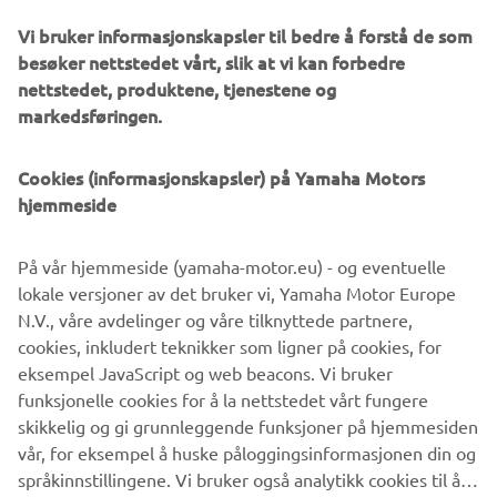
uventede eventyr!
Vi bruker informasjonskapsler til bedre å forstå de som
besøker nettstedet vårt, slik at vi kan forbedre
Destination Yamaha Motor
nettstedet, produktene, tjenestene og
markedsføringen.
Cookies (informasjonskapsler) på Yamaha Motors
©Yamaha Motor Europe N.V. / Yamaha Motor Co., Ltd.
hjemmeside
Informasjonen og/eller bildene på disse nettsidene kan
På vår hjemmeside (yamaha-motor.eu) - og eventuelle
aldri brukes til kommersielle eller ikke-kommersielle
lokale versjoner av det bruker vi, Yamaha Motor Europe
formål uten eksplisitt skriftlig samtykke fra Yamaha Motor
N.V., våre avdelinger og våre tilknyttede partnere,
Europe N.V. og/eller Yamaha Motor Co., Ltd.
cookies, inkludert teknikker som ligner på cookies, for
Kjør alltid på en trygg måte og følg alle lokale lover og
eksempel JavaScript og web beacons. Vi bruker
regler.
funksjonelle cookies for å la nettstedet vårt fungere
skikkelig og gi grunnleggende funksjoner på hjemmesiden
vår, for eksempel å huske påloggingsinformasjonen din og
språkinnstillingene. Vi bruker også analytikk cookies til å