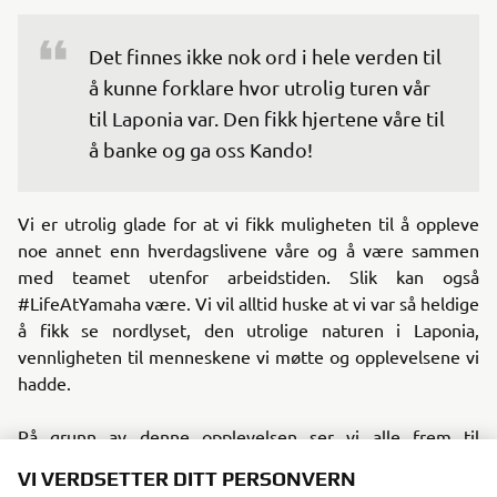
Det finnes ikke nok ord i hele verden til 
å kunne forklare hvor utrolig turen vår 
til Laponia var. Den fikk hjertene våre til 
å banke og ga oss Kando!
Vi er utrolig glade for at vi fikk muligheten til å oppleve
noe annet enn hverdagslivene våre og å være sammen
med teamet utenfor arbeidstiden. Slik kan også
#LifeAtYamaha være. Vi vil alltid huske at vi var så heldige
å fikk se nordlyset, den utrolige naturen i Laponia,
vennligheten til menneskene vi møtte og opplevelsene vi
hadde.
På grunn av denne opplevelsen ser vi alle frem til
fremtidige jobbengasjementer. Vi har lært at å fokusere
VI VERDSETTER DITT PERSONVERN
på å ha det moro sammen kan føre til helt utrolige og