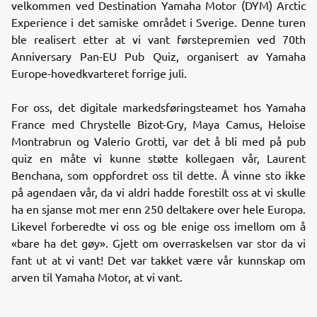
velkommen ved Destination Yamaha Motor (DYM) Arctic
Experience i det samiske området i Sverige. Denne turen
ble realisert etter at vi vant førstepremien ved 70th
Anniversary Pan-EU Pub Quiz, organisert av Yamaha
Europe-hovedkvarteret forrige juli.
For oss, det digitale markedsføringsteamet hos Yamaha
France med Chrystelle Bizot-Gry, Maya Camus, Heloise
Montrabrun og Valerio Grotti, var det å bli med på pub
quiz en måte vi kunne støtte kollegaen vår, Laurent
Benchana, som oppfordret oss til dette. Å vinne sto ikke
på agendaen vår, da vi aldri hadde forestilt oss at vi skulle
ha en sjanse mot mer enn 250 deltakere over hele Europa.
Likevel forberedte vi oss og ble enige oss imellom om å
«bare ha det gøy». Gjett om overraskelsen var stor da vi
fant ut at vi vant! Det var takket være vår kunnskap om
arven til Yamaha Motor, at vi vant.