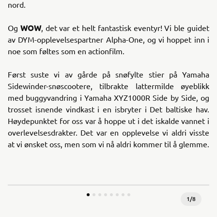
nord.
WOW
Og
, det var et helt fantastisk eventyr! Vi ble guidet
av DYM-opplevelsespartner Alpha-One, og vi hoppet inn i
noe som føltes som en actionfilm.
Først suste vi av gårde på snøfylte stier på Yamaha
Sidewinder-snøscootere, tilbrakte lattermilde øyeblikk
med buggyvandring i Yamaha XYZ1000R Side by Side, og
trosset isnende vindkast i en isbryter i Det baltiske hav.
Høydepunktet for oss var å hoppe ut i det iskalde vannet i
overlevelsesdrakter. Det var en opplevelse vi aldri visste
at vi ønsket oss, men som vi nå aldri kommer til å glemme.
1
/
8