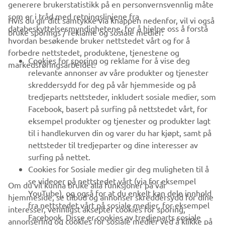
generere brukerstatistikk på en personvernsvennlig måte
som er i tråd med retningslinjene fra
Hvis du gir ditt samtykke via knappen nedenfor, vil vi også
VIRKSOMHET
databeskyttelsesmyndighetene, for å hjelpe oss å forstå
bruke sporings / reklame og sosiale medier:
hvordan besøkende bruker nettstedet vårt og for å
forbedre nettstedet, produktene, tjenestene og
B2B
Cookies for sporing og reklame for å vise deg
markedsføringsarbeidet.
relevante annonser av våre produkter og tjenester
UTFORSK YAMAHA
skreddersydd for deg på vår hjemmeside og på
tredjeparts nettsteder, inkludert sosiale medier, som
Facebook, basert på surfing på nettstedet vårt, for
FAQ & SUPPORT
eksempel produkter og tjenester og produkter lagt
til i handlekurven din og varer du har kjøpt, samt på
nettsteder til tredjeparter og dine interesser av
NYHETSBREV
surfing på nettet.
Vær den første til å lære om de siste tilbudene, spesielle
Cookies for Sosiale medier gir deg muligheten til å
arrangementer, nye utgivelser og mye mer
se videoer på nettstedet vårt (via for eksempel
Om du vil kunna bruke alla funksjoner på vår
YouTube), og også for at du enkelt kan dele innhold
hjemmeside, se tilbud og annonser skreddersydd for dine
fra nettstedet vårt på sosiale medier, for eksempel
interesser, vennligst aksepter cookies for sporing,
Facebook. Disse er cookies av tredjeparts sosiale
annonsering og cookies for sosiale medier ved å klikke på