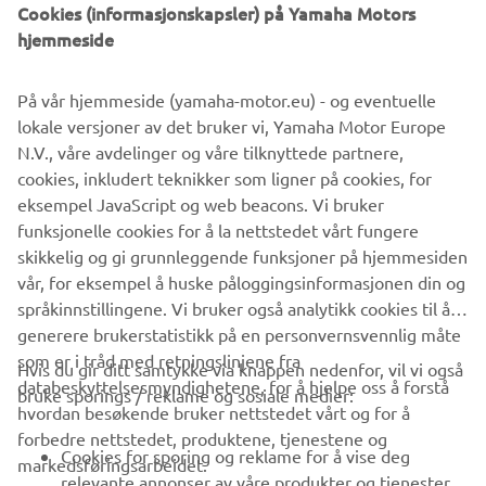
Cookies (informasjonskapsler) på Yamaha Motors
hjemmeside
©Yamaha Motor Europe N.V. / Yamaha Motor Co., Ltd.
På vår hjemmeside (yamaha-motor.eu) - og eventuelle
Informasjonen og/eller bildene på disse nettsidene kan
lokale versjoner av det bruker vi, Yamaha Motor Europe
aldri brukes til kommersielle eller ikke-kommersielle
N.V., våre avdelinger og våre tilknyttede partnere,
formål uten eksplisitt skriftlig samtykke fra Yamaha Motor
cookies, inkludert teknikker som ligner på cookies, for
Europe N.V. og/eller Yamaha Motor Co., Ltd.
eksempel JavaScript og web beacons. Vi bruker
Kjør alltid på en trygg måte, og følg lokale lover og regler.
funksjonelle cookies for å la nettstedet vårt fungere
skikkelig og gi grunnleggende funksjoner på hjemmesiden
vår, for eksempel å huske påloggingsinformasjonen din og
språkinnstillingene. Vi bruker også analytikk cookies til å
generere brukerstatistikk på en personvernsvennlig måte
som er i tråd med retningslinjene fra
Hvis du gir ditt samtykke via knappen nedenfor, vil vi også
VIRKSOMHET
databeskyttelsesmyndighetene, for å hjelpe oss å forstå
bruke sporings / reklame og sosiale medier:
hvordan besøkende bruker nettstedet vårt og for å
forbedre nettstedet, produktene, tjenestene og
B2B
Cookies for sporing og reklame for å vise deg
markedsføringsarbeidet.
relevante annonser av våre produkter og tjenester