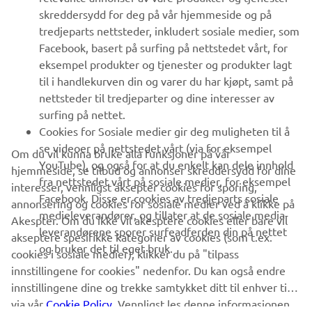
UTFORSK YAMAHA
skreddersydd for deg på vår hjemmeside og på
tredjeparts nettsteder, inkludert sosiale medier, som
Facebook, basert på surfing på nettstedet vårt, for
FAQ & SUPPORT
eksempel produkter og tjenester og produkter lagt
til i handlekurven din og varer du har kjøpt, samt på
nettsteder til tredjeparter og dine interesser av
NYHETSBREV
surfing på nettet.
Vær den første til å lære om de siste tilbudene, spesielle
Cookies for Sosiale medier gir deg muligheten til å
arrangementer, nye utgivelser og mye mer
se videoer på nettstedet vårt (via for eksempel
Om du vil kunna bruke alla funksjoner på vår
YouTube), og også for at du enkelt kan dele innhold
hjemmeside, se tilbud og annonser skreddersydd for dine
fra nettstedet vårt på sosiale medier, for eksempel
interesser, vennligst aksepter cookies for sporing,
Facebook. Disse er cookies av tredjeparts sosiale
annonsering og cookies for sosiale medier ved å klikke på
ABONNER
medieleverandører, og tillater at de sosiale media-
Akespter. Om du ikke vil akesptere cookies eller bare vil
leverandørene sporer surfeadferden din på nettet
akseptere spesifikke kategorier av cookies (som t.ex.
og bruker det til eget bruk.
Les vår personvernerklæring for å lære hvordan vi behandler dine
cookies i sosiale medier), klikker du på "tilpass
personopplysninger:
Retningslinjer for Personvern
innstillingene for cookies" nedenfor. Du kan også endre
innstillingene dine og trekke samtykket ditt til enhver tid
via vår
Norway (Norwegian)
Cookie Policy
. Vennligst les denne informasjonen