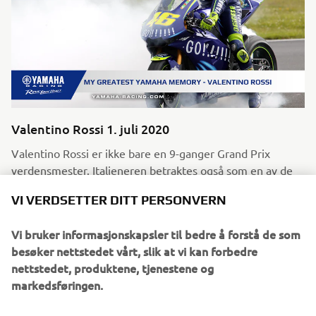
Valentino Rossi 1. juli 2020
Valentino Rossi er ikke bare en 9-ganger Grand Prix
verdensmester. Italieneren betraktes også som en av de
største sportsmenn av alle tider, med en innflytelse som
VI VERDSETTER DITT PERSONVERN
strekker seg langt utenfor MotoGP-miljøet. 14 år i
Yamaha-fabrikkens MotoGP-team har brakt ham mer enn
Vi bruker informasjonskapsler til bedre å forstå de som
50 løpseire og fire titler, og har sementert hans plass i
besøker nettstedet vårt, slik at vi kan forbedre
historien som produsentens mest suksessrike fører.
nettstedet, produktene, tjenestene og
Les mer
markedsføringen.