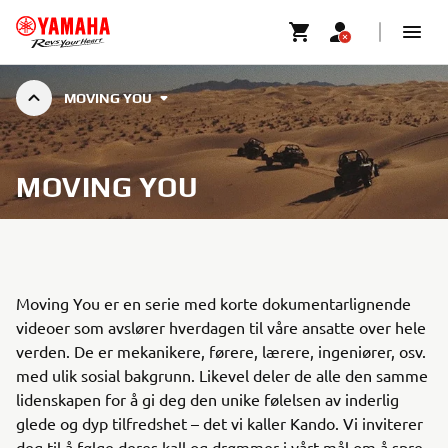
MOVING YOU
MOVING YOU
Moving You er en serie med korte dokumentarlignende
videoer som avslører hverdagen til våre ansatte over hele
verden. De er mekanikere, førere, lærere, ingeniører, osv.
med ulik sosial bakgrunn. Likevel deler de alle den samme
lidenskapen for å gi deg den unike følelsen av inderlig
glede og dyp tilfredshet – det vi kaller Kando. Vi inviterer
deg til å følge deres kall og drømmer i vårt mål om å spre