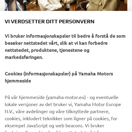
VI VERDSETTER DITT PERSONVERN
Episode 01 – Klart vannprosjekt
Dette er en beretning om hvordan et Yamaha-
Vi bruker informasjonskapsler til bedre å forstå de som
vannfiltreringssystem ble satt opp i en liten landsby i Vest-
besøker nettstedet vårt, slik at vi kan forbedre
Afrika. Da vi besøkte vannpumpestasjonen som
nettstedet, produktene, tjenestene og
landsbyboerne nå styrer og betjener på egen hånd, slår
markedsføringen.
lyden av glad latter imot oss.
Les mer
Cookies (informasjonskapsler) på Yamaha Motors
hjemmeside
På vår hjemmeside (yamaha-motor.eu) - og eventuelle
lokale versjoner av det bruker vi, Yamaha Motor Europe
©Yamaha Motor Europe N.V. / Yamaha Motor Co., Ltd.
N.V., våre avdelinger og våre tilknyttede partnere,
Informasjonen og/eller bildene på disse nettsidene kan
cookies, inkludert teknikker som ligner på cookies, for
aldri brukes til kommersielle eller ikke-kommersielle
eksempel JavaScript og web beacons. Vi bruker
formål uten eksplisitt skriftlig samtykke fra Yamaha Motor