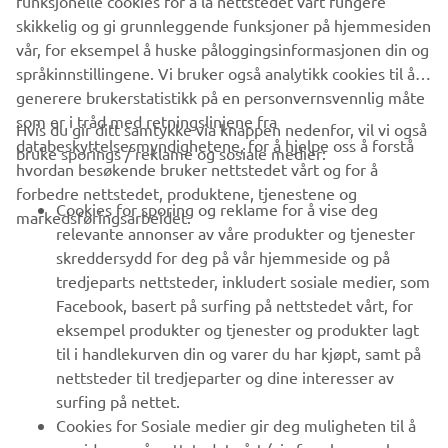
funksjonelle cookies for å la nettstedet vårt fungere
Europe N.V. og/eller Yamaha Motor Co., Ltd.
skikkelig og gi grunnleggende funksjoner på hjemmesiden
vår, for eksempel å huske påloggingsinformasjonen din og
Kjør alltid på en trygg måte og følg lokale lover og regler.
språkinnstillingene. Vi bruker også analytikk cookies til å
generere brukerstatistikk på en personvernsvennlig måte
som er i tråd med retningslinjene fra
Hvis du gir ditt samtykke via knappen nedenfor, vil vi også
databeskyttelsesmyndighetene, for å hjelpe oss å forstå
bruke sporings / reklame og sosiale medier:
hvordan besøkende bruker nettstedet vårt og for å
forbedre nettstedet, produktene, tjenestene og
VIRKSOMHET
Cookies for sporing og reklame for å vise deg
markedsføringsarbeidet.
relevante annonser av våre produkter og tjenester
skreddersydd for deg på vår hjemmeside og på
B2B
tredjeparts nettsteder, inkludert sosiale medier, som
Facebook, basert på surfing på nettstedet vårt, for
UTFORSK YAMAHA
eksempel produkter og tjenester og produkter lagt
til i handlekurven din og varer du har kjøpt, samt på
FAQ & SUPPORT
nettsteder til tredjeparter og dine interesser av
surfing på nettet.
Cookies for Sosiale medier gir deg muligheten til å
NYHETSBREV