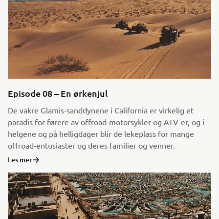
Episode 08 – En ørkenjul
De vakre Glamis-sanddynene i California er virkelig et
paradis for førere av offroad-motorsykler og ATV-er, og i
helgene og på helligdager blir de lekeplass for mange
offroad-entusiaster og deres familier og venner.
Les mer