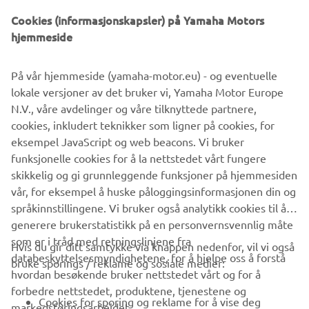
Cookies (informasjonskapsler) på Yamaha Motors
hjemmeside
©Yamaha Motor Europe N.V. / Yamaha Motor Co., Ltd.
På vår hjemmeside (yamaha-motor.eu) - og eventuelle
Informasjonen og/eller bildene på disse nettsidene kan
lokale versjoner av det bruker vi, Yamaha Motor Europe
aldri brukes til kommersielle eller ikke-kommersielle
N.V., våre avdelinger og våre tilknyttede partnere,
formål uten eksplisitt skriftlig samtykke fra Yamaha Motor
cookies, inkludert teknikker som ligner på cookies, for
Europe N.V. og/eller Yamaha Motor Co., Ltd.
eksempel JavaScript og web beacons. Vi bruker
Kjør alltid på en trygg måte, og følg lokale lover og regler.
funksjonelle cookies for å la nettstedet vårt fungere
skikkelig og gi grunnleggende funksjoner på hjemmesiden
vår, for eksempel å huske påloggingsinformasjonen din og
språkinnstillingene. Vi bruker også analytikk cookies til å
generere brukerstatistikk på en personvernsvennlig måte
som er i tråd med retningslinjene fra
Hvis du gir ditt samtykke via knappen nedenfor, vil vi også
VIRKSOMHET
databeskyttelsesmyndighetene, for å hjelpe oss å forstå
bruke sporings / reklame og sosiale medier:
hvordan besøkende bruker nettstedet vårt og for å
forbedre nettstedet, produktene, tjenestene og
B2B
Cookies for sporing og reklame for å vise deg
markedsføringsarbeidet.