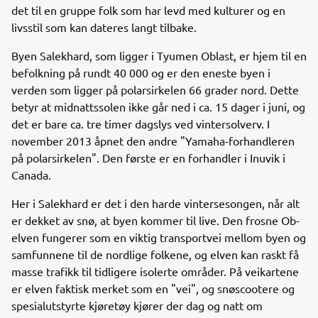
det til en gruppe folk som har levd med kulturer og en
livsstil som kan dateres langt tilbake.
Byen Salekhard, som ligger i Tyumen Oblast, er hjem til en
befolkning på rundt 40 000 og er den eneste byen i
verden som ligger på polarsirkelen 66 grader nord. Dette
betyr at midnattssolen ikke går ned i ca. 15 dager i juni, og
det er bare ca. tre timer dagslys ved vintersolverv. I
november 2013 åpnet den andre "Yamaha-forhandleren
på polarsirkelen". Den første er en forhandler i Inuvik i
Canada.
Her i Salekhard er det i den harde vintersesongen, når alt
er dekket av snø, at byen kommer til live. Den frosne Ob-
elven fungerer som en viktig transportvei mellom byen og
samfunnene til de nordlige folkene, og elven kan raskt få
masse trafikk til tidligere isolerte områder. På veikartene
er elven faktisk merket som en "vei", og snøscootere og
spesialutstyrte kjøretøy kjører der dag og natt om