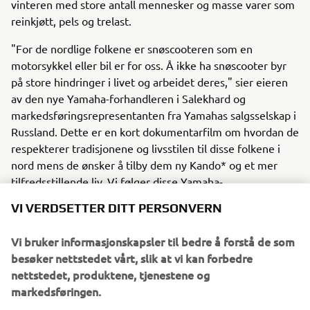
vinteren med store antall mennesker og masse varer som
reinkjøtt, pels og trelast.
"For de nordlige folkene er snøscooteren som en
motorsykkel eller bil er for oss. Å ikke ha snøscooter byr
på store hindringer i livet og arbeidet deres," sier eieren
av den nye Yamaha-forhandleren i Salekhard og
markedsføringsrepresentanten fra Yamahas salgsselskap i
Russland. Dette er en kort dokumentarfilm om hvordan de
respekterer tradisjonene og livsstilen til disse folkene i
nord mens de ønsker å tilby dem ny Kando* og et mer
tilfredsstillende liv. Vi følger disse Yamaha-
representantene når de besøker familiene til disse
VI VERDSETTER DITT PERSONVERN
menneskene, setter seg inn i livene deres, og tilbyr dem
produkter og tjenester med en dyp forståelse og respekt
Vi bruker informasjonskapsler til bedre å forstå de som
for deres livsstil og kultur. *Kando er et japansk ord for de
besøker nettstedet vårt, slik at vi kan forbedre
samtidige følelsene av dyp tilfredshet og intens spenning
nettstedet, produktene, tjenestene og
som vi opplever når vi møter noe av eksepsjonell verdi.
markedsføringen.