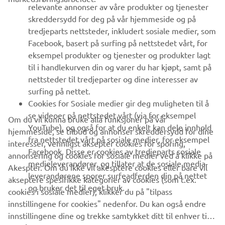
relevante annonser av våre produkter og tjenester
UTFORSK YAMAHA
skreddersydd for deg på vår hjemmeside og på
tredjeparts nettsteder, inkludert sosiale medier, som
Facebook, basert på surfing på nettstedet vårt, for
FAQ & SUPPORT
eksempel produkter og tjenester og produkter lagt
til i handlekurven din og varer du har kjøpt, samt på
nettsteder til tredjeparter og dine interesser av
NYHETSBREV
surfing på nettet.
Vær den første til å lære om de siste tilbudene, spesielle
Cookies for Sosiale medier gir deg muligheten til å
arrangementer, nye utgivelser og mye mer
se videoer på nettstedet vårt (via for eksempel
Om du vil kunna bruke alla funksjoner på vår
YouTube), og også for at du enkelt kan dele innhold
hjemmeside, se tilbud og annonser skreddersydd for dine
fra nettstedet vårt på sosiale medier, for eksempel
interesser, vennligst aksepter cookies for sporing,
Facebook. Disse er cookies av tredjeparts sosiale
annonsering og cookies for sosiale medier ved å klikke på
ABONNER
medieleverandører, og tillater at de sosiale media-
Akespter. Om du ikke vil akesptere cookies eller bare vil
leverandørene sporer surfeadferden din på nettet
akseptere spesifikke kategorier av cookies (som t.ex.
og bruker det til eget bruk.
Les vår personvernerklæring for å lære hvordan vi behandler dine
cookies i sosiale medier), klikker du på "tilpass
personopplysninger:
Retningslinjer for Personvern
innstillingene for cookies" nedenfor. Du kan også endre
innstillingene dine og trekke samtykket ditt til enhver tid