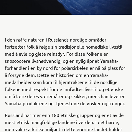
I den røffe naturen i Russlands nordlige områder
fortsetter folk å følge sin tradisjonelle nomadiske livsstil
med å avle og gjete reinsdyr. For disse folkene er
snøscootere livsnødvendig, og en nylig åpnet Yamaha-
forhandler i en by nord for polarsirkelen er nå på plass for
å forsyne dem. Dette er historien om en Yamaha-
medarbeider som kom til hjemtraktene til de nordlige
folkene med respekt for de innfødtes livsstil og et ønske
om å lære deres væremåter og skikker, mens han leverer
Yamaha-produktene og -tjenestene de ønsker og trenger.
Russland har mer enn 180 etniske grupper og er et av de
mest etnisk mangfoldige landene i verden. I det harde,
men vakre arktiske miljøet i dette enorme landet holder