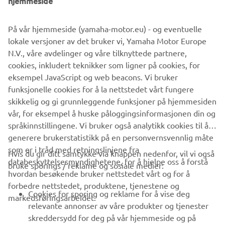
hjemmeside
©Yamaha Motor Europe N.V. / Yamaha Motor Co., Ltd.
På vår hjemmeside (yamaha-motor.eu) - og eventuelle
Informasjonen og/eller bildene på disse nettsidene kan
lokale versjoner av det bruker vi, Yamaha Motor Europe
aldri brukes til kommersielle eller ikke-kommersielle
N.V., våre avdelinger og våre tilknyttede partnere,
formål uten eksplisitt skriftlig samtykke fra Yamaha Motor
cookies, inkludert teknikker som ligner på cookies, for
Europe N.V. og/eller Yamaha Motor Co., Ltd.
eksempel JavaScript og web beacons. Vi bruker
Kjør alltid på en trygg måte og følg lokale lover og regler.
funksjonelle cookies for å la nettstedet vårt fungere
skikkelig og gi grunnleggende funksjoner på hjemmesiden
vår, for eksempel å huske påloggingsinformasjonen din og
språkinnstillingene. Vi bruker også analytikk cookies til å
generere brukerstatistikk på en personvernsvennlig måte
som er i tråd med retningslinjene fra
Hvis du gir ditt samtykke via knappen nedenfor, vil vi også
VIRKSOMHET
databeskyttelsesmyndighetene, for å hjelpe oss å forstå
bruke sporings / reklame og sosiale medier:
hvordan besøkende bruker nettstedet vårt og for å
forbedre nettstedet, produktene, tjenestene og
B2B
Cookies for sporing og reklame for å vise deg
markedsføringsarbeidet.
relevante annonser av våre produkter og tjenester
UTFORSK YAMAHA
skreddersydd for deg på vår hjemmeside og på