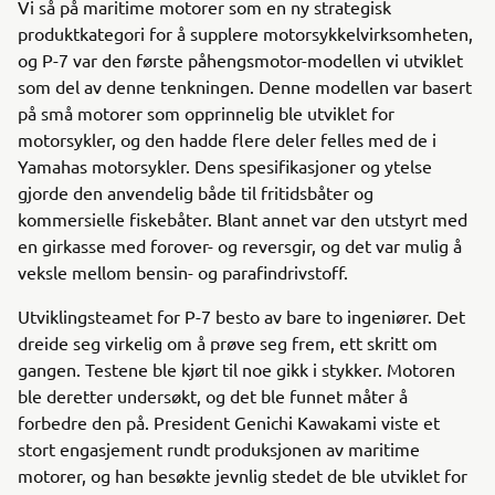
Vi så på maritime motorer som en ny strategisk
produktkategori for å supplere motorsykkelvirksomheten,
og P-7 var den første påhengsmotor-modellen vi utviklet
som del av denne tenkningen. Denne modellen var basert
på små motorer som opprinnelig ble utviklet for
motorsykler, og den hadde flere deler felles med de i
Yamahas motorsykler. Dens spesifikasjoner og ytelse
gjorde den anvendelig både til fritidsbåter og
kommersielle fiskebåter. Blant annet var den utstyrt med
en girkasse med forover- og reversgir, og det var mulig å
veksle mellom bensin- og parafindrivstoff.
Utviklingsteamet for P-7 besto av bare to ingeniører. Det
dreide seg virkelig om å prøve seg frem, ett skritt om
gangen. Testene ble kjørt til noe gikk i stykker. Motoren
ble deretter undersøkt, og det ble funnet måter å
forbedre den på. President Genichi Kawakami viste et
stort engasjement rundt produksjonen av maritime
motorer, og han besøkte jevnlig stedet de ble utviklet for