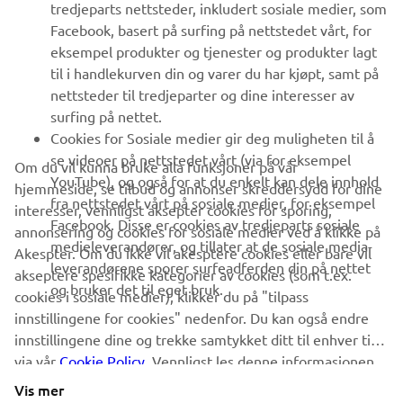
tredjeparts nettsteder, inkludert sosiale medier, som
Facebook, basert på surfing på nettstedet vårt, for
FAQ & SUPPORT
eksempel produkter og tjenester og produkter lagt
til i handlekurven din og varer du har kjøpt, samt på
nettsteder til tredjeparter og dine interesser av
NYHETSBREV
surfing på nettet.
Vær den første til å lære om de siste tilbudene, spesielle
Cookies for Sosiale medier gir deg muligheten til å
arrangementer, nye utgivelser og mye mer
se videoer på nettstedet vårt (via for eksempel
Om du vil kunna bruke alla funksjoner på vår
YouTube), og også for at du enkelt kan dele innhold
hjemmeside, se tilbud og annonser skreddersydd for dine
fra nettstedet vårt på sosiale medier, for eksempel
interesser, vennligst aksepter cookies for sporing,
Facebook. Disse er cookies av tredjeparts sosiale
annonsering og cookies for sosiale medier ved å klikke på
ABONNER
medieleverandører, og tillater at de sosiale media-
Akespter. Om du ikke vil akesptere cookies eller bare vil
leverandørene sporer surfeadferden din på nettet
akseptere spesifikke kategorier av cookies (som t.ex.
og bruker det til eget bruk.
Les vår personvernerklæring for å lære hvordan vi behandler dine
cookies i sosiale medier), klikker du på "tilpass
personopplysninger:
Retningslinjer for Personvern
innstillingene for cookies" nedenfor. Du kan også endre
innstillingene dine og trekke samtykket ditt til enhver tid
via vår
Cookie Policy
. Vennligst les denne informasjonen
Norway (Norwegian)
for å lære mer om cookies vi bruker og hvordan vi
Vis mer