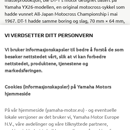
Yamaha YX26-modellen, en original motocross-sykkel som
hadde vunnet All-Japan Motocross Championship i mai
1967. DT-1 hadde samme boring og slag, 70 mm × 64 mm,
som modellen den bar basert på. Til rammen brukte man
stålrør med høy strekkfasthet, og et robust chassis sterk
VI VERDSETTER DITT PERSONVERN
nok for en produksjonsmodell.
Vi bruker informasjonskapsler til bedre å forstå de som
besøker nettstedet vårt, slik at vi kan forbedre
nettstedet, produktene, tjenestene og
markedsføringen.
1970 XS-1
Cookies (informasjonskapsler) på Yamaha Motors
hjemmeside
©Yamaha Motor Europe N.V. / Yamaha Motor Co., Ltd.
På vår hjemmeside (yamaha-motor.eu) - og eventuelle
Informasjonen og/eller bildene på disse nettsidene kan
lokale versjoner av det bruker vi, Yamaha Motor Europe
aldri brukes til kommersielle eller ikke-kommersielle
N.V., våre avdelinger og våre tilknyttede partnere,
formål uten eksplisitt skriftlig samtykke fra Yamaha Motor