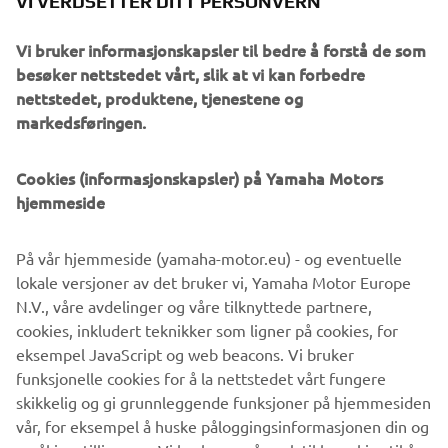
VI VERDSETTER DITT PERSONVERN
Vi bruker informasjonskapsler til bedre å forstå de som
besøker nettstedet vårt, slik at vi kan forbedre
1973 YZ250
nettstedet, produktene, tjenestene og
markedsføringen.
Cookies (informasjonskapsler) på Yamaha Motors
©Yamaha Motor Europe N.V. / Yamaha Motor Co., Ltd.
hjemmeside
Informasjonen og/eller bildene på disse nettsidene kan
På vår hjemmeside (yamaha-motor.eu) - og eventuelle
aldri brukes til kommersielle eller ikke-kommersielle
lokale versjoner av det bruker vi, Yamaha Motor Europe
formål uten eksplisitt skriftlig samtykke fra Yamaha Motor
N.V., våre avdelinger og våre tilknyttede partnere,
Europe N.V. og/eller Yamaha Motor Co., Ltd.
cookies, inkludert teknikker som ligner på cookies, for
Kjør alltid på en trygg måte og følg alle lokale lover og
eksempel JavaScript og web beacons. Vi bruker
regler.
funksjonelle cookies for å la nettstedet vårt fungere
skikkelig og gi grunnleggende funksjoner på hjemmesiden
vår, for eksempel å huske påloggingsinformasjonen din og