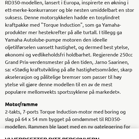
RD350-modellen, lansert i Europa, inspirerte en økning i
ett-merke-konkurranser og ble nesten umiddelbart en stor
suksess. Denne motorsykkelen hadde en tosylindret
kraftpakke med "Torque Induction", som ga Yamaha-
produkter mer hestekrefter på alle turtall. I tillegg ga
Yamaha Autolube-pumpe motoren den ideelle
oljetilførselen uansett hastighet, og dermed best ytelse,
økonomi og vedlikeholdsfri holdbarhet. Regjerende 250cc
Grand Prix-verdensmester på den tiden, Jarno Saarinen,
sa: «Stødig kraftutvikling på alle hastighetsområder, skarp
akselerasjon og pålitelige bremser som passer til høy
ytelse vil gjøre denne modellen til en av de mest
populære mellomvekts sportssyklene på markedet».
Motor/ramme
2-takts, 7-ports Torque Induction-motor med boring og
slag på 64 x 54 mm bygget på omdømmet til RD350-
modellen. Rammen ble laget med en ny gatelegering for
lettere vekt og større styrke.