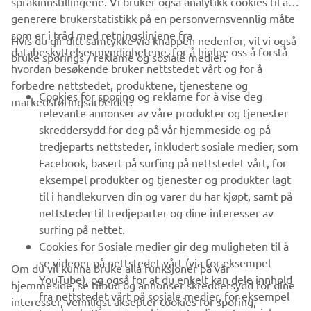
språkinnstillingene. Vi bruker også analytikk cookies til å
generere brukerstatistikk på en personvernsvennlig måte
som er i tråd med retningslinjene fra
Hvis du gir ditt samtykke via knappen nedenfor, vil vi også
VIRKSOMHET
databeskyttelsesmyndighetene, for å hjelpe oss å forstå
bruke sporings / reklame og sosiale medier:
hvordan besøkende bruker nettstedet vårt og for å
forbedre nettstedet, produktene, tjenestene og
B2B
Cookies for sporing og reklame for å vise deg
markedsføringsarbeidet.
relevante annonser av våre produkter og tjenester
UTFORSK YAMAHA
skreddersydd for deg på vår hjemmeside og på
tredjeparts nettsteder, inkludert sosiale medier, som
Facebook, basert på surfing på nettstedet vårt, for
FAQ & SUPPORT
eksempel produkter og tjenester og produkter lagt
til i handlekurven din og varer du har kjøpt, samt på
nettsteder til tredjeparter og dine interesser av
NYHETSBREV
surfing på nettet.
Vær den første til å lære om de siste tilbudene, spesielle
Cookies for Sosiale medier gir deg muligheten til å
arrangementer, nye utgivelser og mye mer
se videoer på nettstedet vårt (via for eksempel
Om du vil kunna bruke alla funksjoner på vår
YouTube), og også for at du enkelt kan dele innhold
hjemmeside, se tilbud og annonser skreddersydd for dine
fra nettstedet vårt på sosiale medier, for eksempel
interesser, vennligst aksepter cookies for sporing,