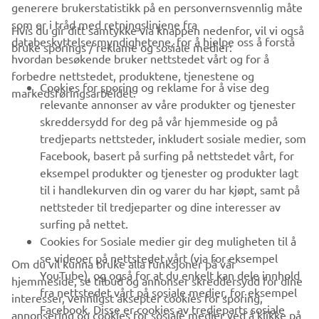
generere brukerstatistikk på en personvernsvennlig måte
som er i tråd med retningslinjene fra
Hvis du gir ditt samtykke via knappen nedenfor, vil vi også
VIRKSOMHET
databeskyttelsesmyndighetene, for å hjelpe oss å forstå
bruke sporings / reklame og sosiale medier:
hvordan besøkende bruker nettstedet vårt og for å
forbedre nettstedet, produktene, tjenestene og
B2B
Cookies for sporing og reklame for å vise deg
markedsføringsarbeidet.
relevante annonser av våre produkter og tjenester
UTFORSK YAMAHA
skreddersydd for deg på vår hjemmeside og på
tredjeparts nettsteder, inkludert sosiale medier, som
Facebook, basert på surfing på nettstedet vårt, for
FAQ & SUPPORT
eksempel produkter og tjenester og produkter lagt
til i handlekurven din og varer du har kjøpt, samt på
nettsteder til tredjeparter og dine interesser av
NYHETSBREV
surfing på nettet.
Vær den første til å lære om de siste tilbudene, spesielle
Cookies for Sosiale medier gir deg muligheten til å
arrangementer, nye utgivelser og mye mer
se videoer på nettstedet vårt (via for eksempel
Om du vil kunna bruke alla funksjoner på vår
YouTube), og også for at du enkelt kan dele innhold
hjemmeside, se tilbud og annonser skreddersydd for dine
fra nettstedet vårt på sosiale medier, for eksempel
interesser, vennligst aksepter cookies for sporing,
Facebook. Disse er cookies av tredjeparts sosiale
annonsering og cookies for sosiale medier ved å klikke på