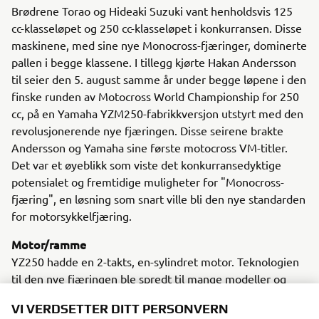
Brødrene Torao og Hideaki Suzuki vant henholdsvis 125
cc-klasseløpet og 250 cc-klasseløpet i konkurransen. Disse
maskinene, med sine nye Monocross-fjæringer, dominerte
pallen i begge klassene. I tillegg kjørte Hakan Andersson
til seier den 5. august samme år under begge løpene i den
finske runden av Motocross World Championship for 250
cc, på en Yamaha YZM250-fabrikkversjon utstyrt med den
revolusjonerende nye fjæringen. Disse seirene brakte
Andersson og Yamaha sine første motocross VM-titler.
Det var et øyeblikk som viste det konkurransedyktige
potensialet og fremtidige muligheter for "Monocross-
fjæring", en løsning som snart ville bli den nye standarden
for motorsykkelfjæring.
Motor/ramme
YZ250 hadde en 2-takts, en-sylindret motor. Teknologien
til den nye fjæringen ble spredt til mange modeller og
bidro til en stor revolusjon innen design av
VI VERDSETTER DITT PERSONVERN
motorsykkelchassis.