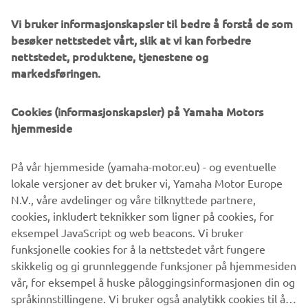
Vi bruker informasjonskapsler til bedre å forstå de som
besøker nettstedet vårt, slik at vi kan forbedre
nettstedet, produktene, tjenestene og
1974 55A
markedsføringen.
Cookies (informasjonskapsler) på Yamaha Motors
hjemmeside
©Yamaha Motor Europe N.V. / Yamaha Motor Co., Ltd.
På vår hjemmeside (yamaha-motor.eu) - og eventuelle
Informasjonen og/eller bildene på disse nettsidene kan
lokale versjoner av det bruker vi, Yamaha Motor Europe
aldri brukes til kommersielle eller ikke-kommersielle
N.V., våre avdelinger og våre tilknyttede partnere,
formål uten eksplisitt skriftlig samtykke fra Yamaha Motor
cookies, inkludert teknikker som ligner på cookies, for
Europe N.V. og/eller Yamaha Motor Co., Ltd.
eksempel JavaScript og web beacons. Vi bruker
Kjør alltid på en trygg måte og følg lokale lover og regler.
funksjonelle cookies for å la nettstedet vårt fungere
skikkelig og gi grunnleggende funksjoner på hjemmesiden
vår, for eksempel å huske påloggingsinformasjonen din og
språkinnstillingene. Vi bruker også analytikk cookies til å