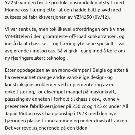
YZ250 var den første produksjonsmodellen utstyrt med
Monocross-fjæring etter at den hadde blitt prøvd med
suksess på fabrikksversjonen av YZM250 (0W12).
Vi var sent ute, men tok likevel utfordringen om å vinne
VM-tittelen i den grommeste off-road konkurransen, og
innså da at chassiset – og fjæringsytelsene spesielt – var
avgjørende i motocross. Så vi gikk i gang med å lære om
ny fjæringsrelatert teknologi.
Etter oppdagelsen av en mono-demper i Belgia og etter å
ha overvunnet mange andre vanskelige design- og
konstruksjonsproblemer ved implementering av en
enkeltfjæring, for eksempel mangel på maskinkraft,
plasseing av enheten i forhold til chassis osv., kunne vi
presentere fabrikkversjoner på 250 cc og 125 cc under All
Japan Motocross Championship i 1973 med den nye
fjæringen plassert inni rammen og under drivstofftanken.
Det var revolusjonerende på den tiden.