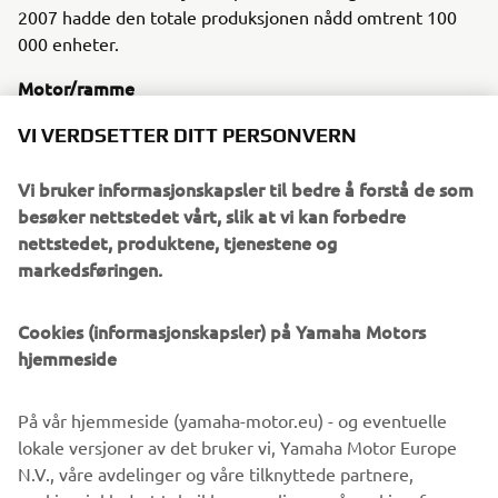
2007 hadde den totale produksjonen nådd omtrent 100
000 enheter.
Motor/ramme
Denne maskinen hadde en 4-slags, DOHC, 4-ventils, V4
VI VERDSETTER DITT PERSONVERN
motor og en støpt aluminiumsramme.
Vi bruker informasjonskapsler til bedre å forstå de som
besøker nettstedet vårt, slik at vi kan forbedre
nettstedet, produktene, tjenestene og
1987 BW’S ORIGINAL
markedsføringen.
Cookies (informasjonskapsler) på Yamaha Motors
hjemmeside
©Yamaha Motor Europe N.V. / Yamaha Motor Co., Ltd.
På vår hjemmeside (yamaha-motor.eu) - og eventuelle
Informasjonen og/eller bildene på disse nettsidene kan
lokale versjoner av det bruker vi, Yamaha Motor Europe
aldri brukes til kommersielle eller ikke-kommersielle
N.V., våre avdelinger og våre tilknyttede partnere,
formål uten eksplisitt skriftlig samtykke fra Yamaha Motor