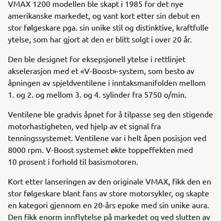
VMAX 1200 modellen ble skapt i 1985 for det nye
amerikanske markedet, og vant kort etter sin debut en
stor følgeskare pga. sin unike stil og distinktive, kraftfulle
ytelse, som har gjort at den er blitt solgt i over 20 år.
Den ble designet for eksepsjonell ytelse i rettlinjet
akselerasjon med et «V-Boost»-system, som besto av
åpningen av spjeldventilene i inntaksmanifolden mellom
1. og 2. og mellom 3. og 4. sylinder fra 5750 o/min.
Ventilene ble gradvis åpnet for å tilpasse seg den stigende
motorhastigheten, ved hjelp av et signal fra
tenningssystemet. Ventilene var i helt åpen posisjon ved
8000 rpm. V-Boost systemet økte toppeffekten med
10 prosent i forhold til basismotoren.
Kort etter lanseringen av den originale VMAX, fikk den en
stor følgeskare blant fans av store motorsykler, og skapte
en kategori gjennom en 20-års epoke med sin unike aura.
Den fikk enorm innflytelse på markedet og ved slutten av