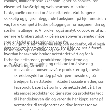
cookies, inkludert teknikker som ligner på cookies, for
Europe N.V. og/eller Yamaha Motor Co., Ltd.
eksempel JavaScript og web beacons. Vi bruker
Kjør alltid på en trygg måte, og følg lokale lover og regler.
funksjonelle cookies for å la nettstedet vårt fungere
skikkelig og gi grunnleggende funksjoner på hjemmesiden
vår, for eksempel å huske påloggingsinformasjonen din og
språkinnstillingene. Vi bruker også analytikk cookies til å
generere brukerstatistikk på en personvernsvennlig måte
som er i tråd med retningslinjene fra
Hvis du gir ditt samtykke via knappen nedenfor, vil vi også
VIRKSOMHET
databeskyttelsesmyndighetene, for å hjelpe oss å forstå
bruke sporings / reklame og sosiale medier:
hvordan besøkende bruker nettstedet vårt og for å
forbedre nettstedet, produktene, tjenestene og
B2B
Cookies for sporing og reklame for å vise deg
markedsføringsarbeidet.
relevante annonser av våre produkter og tjenester
UTFORSK YAMAHA
skreddersydd for deg på vår hjemmeside og på
tredjeparts nettsteder, inkludert sosiale medier, som
Facebook, basert på surfing på nettstedet vårt, for
FAQ & SUPPORT
eksempel produkter og tjenester og produkter lagt
til i handlekurven din og varer du har kjøpt, samt på
nettsteder til tredjeparter og dine interesser av
NYHETSBREV