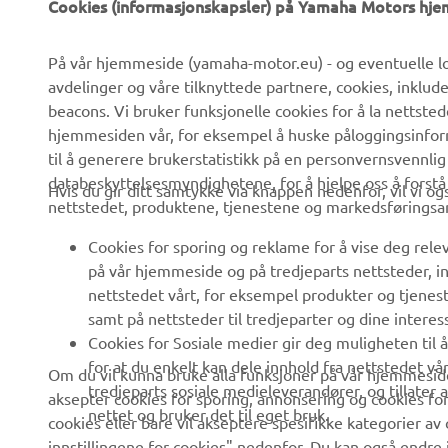
På vår hjemmeside (yamaha-motor.eu) - og eventuelle lo
avdelinger og våre tilknyttede partnere, cookies, inklud
Om oss
eBike-system
beacons. Vi bruker funksjonelle cookies for å la nettste
Nyheter
Myndigheter
hjemmesiden vår, for eksempel å huske påloggingsinforma
til å generere brukerstatistikk på en personvernsvennlig
Arrangementer
Golfbaner
databeskyttelsesmyndighetene, for å hjelpe oss å forst
Hvis du gir ditt samtykke via knappen nedenfor, vil vi o
Yamaha Press
Redningstjeneste
nettstedet, produktene, tjenestene og markedsføringsa
Brosjyrer
Kjøreskoler
Cookies for sporing og reklame for å vise deg rel
på vår hjemmeside og på tredjeparts nettsteder, in
Jobber hos Yamaha
Robotics
nettstedet vårt, for eksempel produkter og tjeneste
Bli en forhandler
Partnerskap
samt på nettsteder til tredjeparter og dine interess
Cookies for Sosiale medier gir deg muligheten til 
Retningslinjer For
Teknisk informasjon for
for at du enkelt kan dele innhold fra nettstedet vå
Menneskerettigheter
frittstående forhandlere
Om du vil kunna bruke alla funksjoner på vår hjemmeside
tredjeparts sosiale medieleverandører, og tillater
aksepter cookies for sporing, annonsering og cookies for
Grunnleggende
Yamalube Safety Data
nettet og bruker det til eget bruk.
cookies eller bare vil akseptere spesifikke kategorier av 
Retningslinjer For
Sheets
innstillingene for cookies" nedenfor. Du kan også endre i
Bærekraft
vår
Cookie Policy
. Vennligst les denne informasjonen fo
Whistleblower Channel
Vis mer