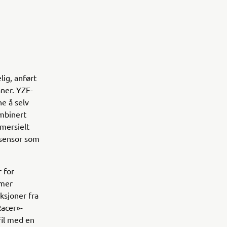
ig, anført
aner. YZF-
e å selv
mbinert
mersielt
ssensor som
 for
 mer
ksjoner fra
acer»-
il med en