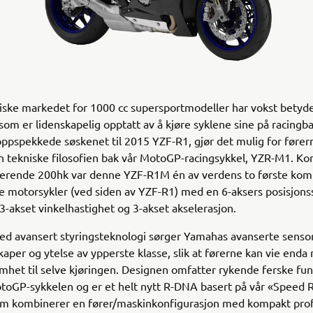
ske markedet for 1000 cc supersportmodeller har vokst betydel
som er lidenskapelig opptatt av å kjøre syklene sine på racingb
ppspekkede søskenet til 2015 YZF-R1, gjør det mulig for førern
n tekniske filosofien bak vår MotoGP-racingsykkel, YZR-M1. Ko
rende 200hk var denne YZF-R1M én av verdens to første kom
ge motorsykler (ved siden av YZF-R1) med en 6-aksers posisjon
 3-akset vinkelhastighet og 3-akset akselerasjon.
 avansert styringsteknologi sørger Yamahas avanserte sensor
aper og ytelse av ypperste klasse, slik at førerne kan vie enda
et til selve kjøringen. Designen omfatter rykende ferske fun
oGP-sykkelen og er et helt nytt R-DNA basert på vår «Speed R
om kombinerer en fører/maskinkonfigurasjon med kompakt prof