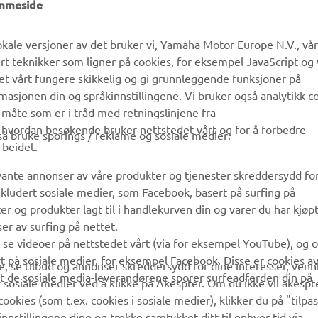
kale versjoner av det bruker vi, Yamaha Motor Europe N.V., vå
ert teknikker som ligner på cookies, for eksempel JavaScript og
MyYamaha
Kundeservice
det vårt fungere skikkelig og gi grunnleggende funksjoner på
Yamaha Music
Reservedelskatalog
sjonen din og språkinnstillingene. Vi bruker også analytikk c
 måte som er i tråd med retningslinjene fra
Yamaha Racing
Finn en Yamaha-forhandler
å hvordan besøkende bruker nettstedet vårt og for å forbedre
gså bruke sporings / reklame og sosiale medier:
Yamaha Motor Global
Håndtering av brukte
rbeidet.
batterier
Mobilapper
evante annonser av våre produkter og tjenester skreddersydd fo
kludert sosiale medier, som Facebook, basert på surfing på
r og produkter lagt til i handlekurven din og varer du har kjøpt
er av surfing på nettet.
å se videoer på nettstedet vårt (via for eksempel YouTube), og 
rt på sosiale medier, for eksempel Facebook. Disse er cookies a
, se tilbud og annonser skreddersydd for dine interesser, vennl
 at de sosiale media-leverandørene sporer surfeadferden din på
 sosiale medier ved å klikke på Akespter. Om du ikke vil akespt
cookies (som t.ex. cookies i sosiale medier), klikker du på "tilpa
nnstillingene dine og trekke samtykket ditt til enhver tid via
r å lære mer om cookies vi bruker og hvordan vi bruker dem.