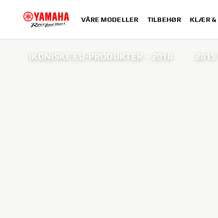
VÅRE MODELLER
TILBEHØR
KLÆR &
IKONISKE EU-PRODUKTER – 2010
2015