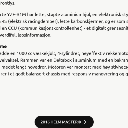
rontlys.
te YZF-R1M har lette, støpte aluminiumhjul, en elektronisk sty
ERS (elektrisk racingdemper), lette karbonskjermer, og er som 
 en CCU (kommunikasjonskontrollenhet) - et digitalt grensesni
 verdifull løpsinformasjon.
mme
dde en 1000 cc væskekjølt, 4-sylindret, høyeffektiv rekkemot
-veivaksel. Rammen var en Deltabox i aluminium med en bakra
medet langt hovedrør. Motoren var montert med høy stivhets
rer i et godt balansert chassis med responsiv manøvrering og 
2016 HELM MASTER®