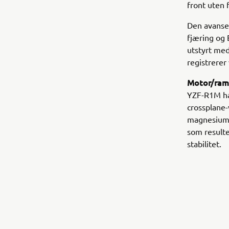
front uten f
Den avanser
fjæring og 
utstyrt med
registrerer
Motor/ra
YZF-R1M ha
crossplane
magnesium 
som resulte
stabilitet.