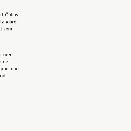
rt Öhlins-
standard
tt som
or med
mme i
grad, noe
god