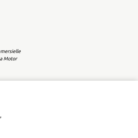
mmersielle
ha Motor
,
NYHETSBREV