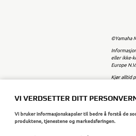
©Yamaha Mo
Informasjon
eller ikke-
Europe N.V.
Kjør alltid 
VI VERDSETTER DITT PERSONVER
Vi bruker informasjonskapsler til bedre å forstå de so
produktene, tjenestene og markedsføringen.
Cookies (informasjonskapsler) på Yamaha Motors hj
VIRKSOMHET
B2B