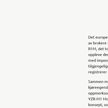
Det europei
av brukere 
R1M, det to
oppleve de
med impone
tilgjengeli
registrerer
Sammen med
kjøreegensk
oppmerksomh
YZR-M1 Mot
konsept, s