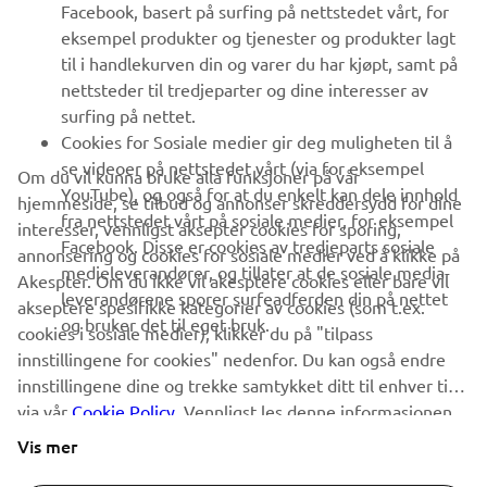
Facebook, basert på surfing på nettstedet vårt, for
FAQ & SUPPORT
eksempel produkter og tjenester og produkter lagt
til i handlekurven din og varer du har kjøpt, samt på
nettsteder til tredjeparter og dine interesser av
NYHETSBREV
surfing på nettet.
Vær den første til å lære om de siste tilbudene, spesielle
Cookies for Sosiale medier gir deg muligheten til å
arrangementer, nye utgivelser og mye mer
se videoer på nettstedet vårt (via for eksempel
Om du vil kunna bruke alla funksjoner på vår
YouTube), og også for at du enkelt kan dele innhold
hjemmeside, se tilbud og annonser skreddersydd for dine
fra nettstedet vårt på sosiale medier, for eksempel
interesser, vennligst aksepter cookies for sporing,
Facebook. Disse er cookies av tredjeparts sosiale
annonsering og cookies for sosiale medier ved å klikke på
ABONNER
medieleverandører, og tillater at de sosiale media-
Akespter. Om du ikke vil akesptere cookies eller bare vil
leverandørene sporer surfeadferden din på nettet
akseptere spesifikke kategorier av cookies (som t.ex.
og bruker det til eget bruk.
Les vår personvernerklæring for å lære hvordan vi behandler dine
cookies i sosiale medier), klikker du på "tilpass
personopplysninger:
Retningslinjer for Personvern
innstillingene for cookies" nedenfor. Du kan også endre
innstillingene dine og trekke samtykket ditt til enhver tid
via vår
Norway (Norwegian)
Cookie Policy
. Vennligst les denne informasjonen
for å lære mer om cookies vi bruker og hvordan vi
Vis mer
bruker dem.