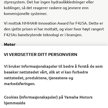
styresystem. Det har ingen hydraulikkledninger eller
koblinger, så det reagerer raskere og jevnere enn
konvensjonelle systemer.
Vi mottok NMMA® Innovation Award for F425A. Dette er
den sjette prisen vi har mottatt, og viser hvor høyt rangert
F425As banebrytende teknologi er i bransjen.
Motor
Yamahas F425A er en 4-takters DOHC V8-motor med
VI VERDSETTER DITT PERSONVERN
opptil 425 hestekrefter.
Vi bruker informasjonskapsler til bedre å forstå de som
besøker nettstedet vårt, slik at vi kan forbedre
nettstedet, produktene, tjenestene og
2018 KODIAK 450 EPS
markedsføringen.
Cookies (informasjonskapsler) på Yamaha Motors
hjemmeside
©Yamaha Motor Europe N.V. / Yamaha Motor Co., Ltd.