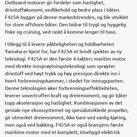
Outboard-motorer gir fordeler som hastighet,
drivstofføkonomi, vedlikehold og bedre plass i båten.
F425A bygger på denne markedstrenden, og ble utviklet
for store offshore-båter. Den bidrar til trygt og hyggelig
fiske og cruising, ved raskt å komme lenger til havs.
I tillegg til å levere påliteligheten og holdbarheten
Yamaha er kjent for, har F425A et bredt spekter av ny
teknologi. F425A er den første 4-takters maritim motor
med direkte innsprøytningsteknologi som sprøyter
drivstoff ved høyt trykk og høy presisjon direkte inn i
hvert forbrenningskammer, i stedet for innsugsporten.
Denne teknologien øker forbrenningseffektiviteten,
leverer uovertruffen kraft og dreiemoment, og gir båter
topp akselerasjon og hastighet. Kombinasjonen av det
geniale nye eksossystemet og spesialutviklede propeller,
gir utmerket dreiemoment, ikke bare ved vanlig kjøring,
men også ved bakking. F425A er også bransjens første
maritime motor med et komplett, innebygd elektrisk