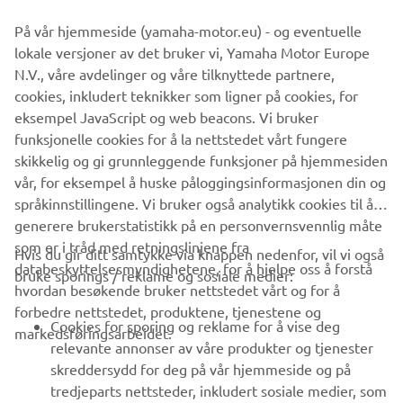
På vår hjemmeside (yamaha-motor.eu) - og eventuelle
Informasjonen og/eller bildene på disse nettsidene kan
lokale versjoner av det bruker vi, Yamaha Motor Europe
aldri brukes til kommersielle eller ikke-kommersielle
N.V., våre avdelinger og våre tilknyttede partnere,
formål uten eksplisitt skriftlig samtykke fra Yamaha Motor
cookies, inkludert teknikker som ligner på cookies, for
Europe N.V. og/eller Yamaha Motor Co., Ltd.
eksempel JavaScript og web beacons. Vi bruker
Kjør alltid på en trygg måte og følg lokale lover og regler.
funksjonelle cookies for å la nettstedet vårt fungere
skikkelig og gi grunnleggende funksjoner på hjemmesiden
vår, for eksempel å huske påloggingsinformasjonen din og
språkinnstillingene. Vi bruker også analytikk cookies til å
generere brukerstatistikk på en personvernsvennlig måte
som er i tråd med retningslinjene fra
Hvis du gir ditt samtykke via knappen nedenfor, vil vi også
VIRKSOMHET
databeskyttelsesmyndighetene, for å hjelpe oss å forstå
bruke sporings / reklame og sosiale medier:
hvordan besøkende bruker nettstedet vårt og for å
forbedre nettstedet, produktene, tjenestene og
B2B
Cookies for sporing og reklame for å vise deg
markedsføringsarbeidet.
relevante annonser av våre produkter og tjenester
UTFORSK YAMAHA
skreddersydd for deg på vår hjemmeside og på
tredjeparts nettsteder, inkludert sosiale medier, som