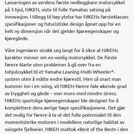
Lanseringen av verdens første nedleggbare motorsykkel
på 3 hjul, NIKEN, viste til fulle Yamahas satsing på
innovasjon. I tillegg til høy ytelse har NIKENs førsteklasses
spesifikasjoner og futuristiske design åpnet opp for en
helt ny dimensjon når det gjelder kjøreegenskaper og
kjøreglede.
Våre ingeniører strakk seg langt for å sikre at NIKENs
karakter minner om en vanlig motorsykkel. De fleste
førere klarte uten problemer å gå over fra en
tohjulssykkel til et Yamaha Leaning Multi-Wheeler*-
system uten å måtte endre kjørestil. Men så snart man
kommer inn i en sving, vil NIKEN-førere føle økende grad
av trygghet og glede – mer moro med mindre stress.
NIKENs sportslige kjøreegenskaper ble designet for å
komplettere dens øvrige høye spesifikasjonene. Det gjør
det mulig for førere å ta ut det fulle potensialet til den
momentsterke motoren i modellens naturlige habitat av
svingete fjellveier. NIKEN mottok «Best of the Best» i den