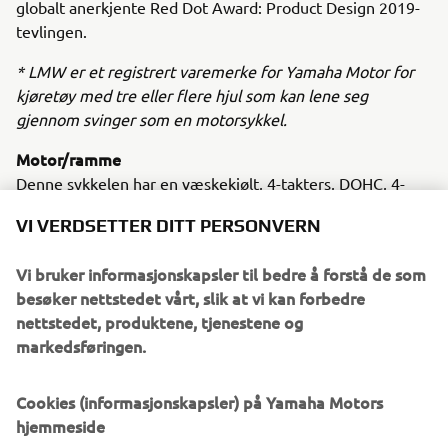
globalt anerkjente Red Dot Award: Product Design 2019-
tevlingen.
* LMW er et registrert varemerke for Yamaha Motor for
kjøretøy med tre eller flere hjul som kan lene seg
gjennom svinger som en motorsykkel.
Motor/ramme
Denne sykkelen har en væskekjølt, 4-takters, DOHC, 4-
ventils, 847 cc, 3-sylindret CP3-rekkemotor og et lett, men
VI VERDSETTER DITT PERSONVERN
solid hybridchassisl av stål og aluminium.
Vi bruker informasjonskapsler til bedre å forstå de som
besøker nettstedet vårt, slik at vi kan forbedre
nettstedet, produktene, tjenestene og
2018 F425A (XTO)
markedsføringen.
Cookies (informasjonskapsler) på Yamaha Motors
hjemmeside
©Yamaha Motor Europe N.V. / Yamaha Motor Co., Ltd.