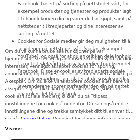
Facebook, basert på surfing på nettstedet vårt, for
FAQ & SUPPORT
eksempel produkter og tjenester og produkter lagt
til i handlekurven din og varer du har kjøpt, samt på
nettsteder til tredjeparter og dine interesser av
NYHETSBREV
surfing på nettet.
Vær den første til å lære om de siste tilbudene, spesielle
Cookies for Sosiale medier gir deg muligheten til å
arrangementer, nye utgivelser og mye mer
se videoer på nettstedet vårt (via for eksempel
Om du vil kunna bruke alla funksjoner på vår
YouTube), og også for at du enkelt kan dele innhold
hjemmeside, se tilbud og annonser skreddersydd for dine
fra nettstedet vårt på sosiale medier, for eksempel
interesser, vennligst aksepter cookies for sporing,
Facebook. Disse er cookies av tredjeparts sosiale
annonsering og cookies for sosiale medier ved å klikke på
ABONNER
medieleverandører, og tillater at de sosiale media-
Akespter. Om du ikke vil akesptere cookies eller bare vil
leverandørene sporer surfeadferden din på nettet
akseptere spesifikke kategorier av cookies (som t.ex.
og bruker det til eget bruk.
Les vår personvernerklæring for å lære hvordan vi behandler dine
cookies i sosiale medier), klikker du på "tilpass
personopplysninger:
Retningslinjer for Personvern
innstillingene for cookies" nedenfor. Du kan også endre
innstillingene dine og trekke samtykket ditt til enhver tid
via vår
Norway (Norwegian)
Cookie Policy
. Vennligst les denne informasjonen
for å lære mer om cookies vi bruker og hvordan vi
Vis mer
bruker dem.