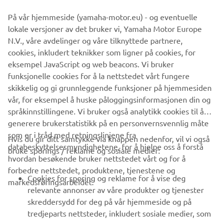
På vår hjemmeside (yamaha-motor.eu) - og eventuelle
Informasjonen og/eller bildene på disse nettsidene kan
lokale versjoner av det bruker vi, Yamaha Motor Europe
aldri brukes til kommersielle eller ikke-kommersielle
N.V., våre avdelinger og våre tilknyttede partnere,
formål uten eksplisitt skriftlig samtykke fra Yamaha Motor
cookies, inkludert teknikker som ligner på cookies, for
Europe N.V. og/eller Yamaha Motor Co., Ltd.
eksempel JavaScript og web beacons. Vi bruker
Kjør alltid på en trygg måte, og følg lokale lover og regler.
funksjonelle cookies for å la nettstedet vårt fungere
skikkelig og gi grunnleggende funksjoner på hjemmesiden
vår, for eksempel å huske påloggingsinformasjonen din og
språkinnstillingene. Vi bruker også analytikk cookies til å
generere brukerstatistikk på en personvernsvennlig måte
som er i tråd med retningslinjene fra
Hvis du gir ditt samtykke via knappen nedenfor, vil vi også
VIRKSOMHET
databeskyttelsesmyndighetene, for å hjelpe oss å forstå
bruke sporings / reklame og sosiale medier:
hvordan besøkende bruker nettstedet vårt og for å
forbedre nettstedet, produktene, tjenestene og
B2B
Cookies for sporing og reklame for å vise deg
markedsføringsarbeidet.
relevante annonser av våre produkter og tjenester
UTFORSK YAMAHA
skreddersydd for deg på vår hjemmeside og på
tredjeparts nettsteder, inkludert sosiale medier, som