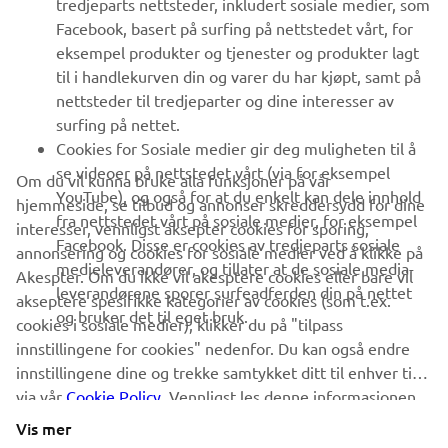
Facebook, basert på surfing på nettstedet vårt, for
FAQ & SUPPORT
eksempel produkter og tjenester og produkter lagt
til i handlekurven din og varer du har kjøpt, samt på
nettsteder til tredjeparter og dine interesser av
NYHETSBREV
surfing på nettet.
Vær den første til å lære om de siste tilbudene, spesielle
Cookies for Sosiale medier gir deg muligheten til å
arrangementer, nye utgivelser og mye mer
se videoer på nettstedet vårt (via for eksempel
Om du vil kunna bruke alla funksjoner på vår
YouTube), og også for at du enkelt kan dele innhold
hjemmeside, se tilbud og annonser skreddersydd for dine
fra nettstedet vårt på sosiale medier, for eksempel
interesser, vennligst aksepter cookies for sporing,
Facebook. Disse er cookies av tredjeparts sosiale
annonsering og cookies for sosiale medier ved å klikke på
ABONNER
medieleverandører, og tillater at de sosiale media-
Akespter. Om du ikke vil akesptere cookies eller bare vil
leverandørene sporer surfeadferden din på nettet
akseptere spesifikke kategorier av cookies (som t.ex.
og bruker det til eget bruk.
Les vår personvernerklæring for å lære hvordan vi behandler dine
cookies i sosiale medier), klikker du på "tilpass
personopplysninger:
Retningslinjer for Personvern
innstillingene for cookies" nedenfor. Du kan også endre
innstillingene dine og trekke samtykket ditt til enhver tid
via vår
Norway (Norwegian)
Cookie Policy
. Vennligst les denne informasjonen
for å lære mer om cookies vi bruker og hvordan vi
Vis mer
bruker dem.