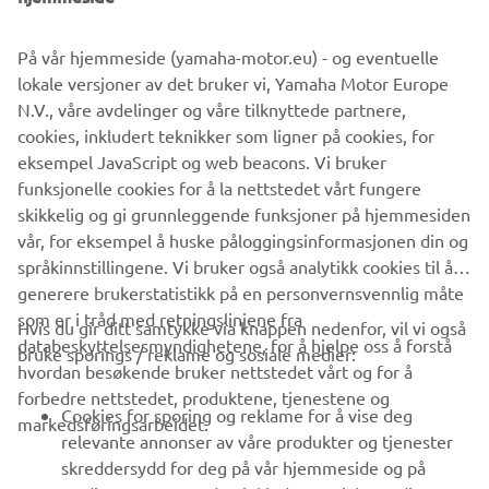
På vår hjemmeside (yamaha-motor.eu) - og eventuelle
lokale versjoner av det bruker vi, Yamaha Motor Europe
N.V., våre avdelinger og våre tilknyttede partnere,
cookies, inkludert teknikker som ligner på cookies, for
Fremme mangfold og inkludering
eksempel JavaScript og web beacons. Vi bruker
Les mer
funksjonelle cookies for å la nettstedet vårt fungere
skikkelig og gi grunnleggende funksjoner på hjemmesiden
vår, for eksempel å huske påloggingsinformasjonen din og
språkinnstillingene. Vi bruker også analytikk cookies til å
generere brukerstatistikk på en personvernsvennlig måte
som er i tråd med retningslinjene fra
Hvis du gir ditt samtykke via knappen nedenfor, vil vi også
VIRKSOMHET
databeskyttelsesmyndighetene, for å hjelpe oss å forstå
bruke sporings / reklame og sosiale medier:
hvordan besøkende bruker nettstedet vårt og for å
forbedre nettstedet, produktene, tjenestene og
B2B
Cookies for sporing og reklame for å vise deg
markedsføringsarbeidet.
relevante annonser av våre produkter og tjenester
UTFORSK YAMAHA
skreddersydd for deg på vår hjemmeside og på
tredjeparts nettsteder, inkludert sosiale medier, som