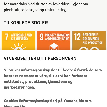
for materialer ved slutten av levetiden – gjennom
gjenbruk, reparasjon og resirkulering.
TILKOBLEDE SDG-ER
VI VERDSETTER DITT PERSONVERN
Vi bruker informasjonskapsler til bedre å forstå de som
besøker nettstedet vårt, slik at vi kan forbedre
nettstedet, produktene, tjenestene og
HVA DU BØR LESE NÅ
markedsføringen.
Cookies (informasjonskapsler) på Yamaha Motors
hjemmeside