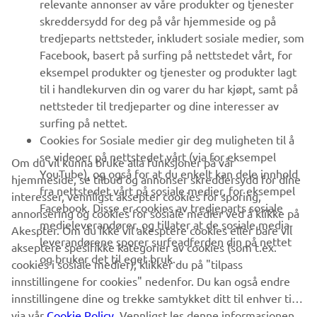
relevante annonser av våre produkter og tjenester
UTFORSK YAMAHA
skreddersydd for deg på vår hjemmeside og på
tredjeparts nettsteder, inkludert sosiale medier, som
Facebook, basert på surfing på nettstedet vårt, for
FAQ & SUPPORT
eksempel produkter og tjenester og produkter lagt
til i handlekurven din og varer du har kjøpt, samt på
nettsteder til tredjeparter og dine interesser av
NYHETSBREV
surfing på nettet.
Vær den første til å lære om de siste tilbudene, spesielle
Cookies for Sosiale medier gir deg muligheten til å
arrangementer, nye utgivelser og mye mer
se videoer på nettstedet vårt (via for eksempel
Om du vil kunna bruke alla funksjoner på vår
YouTube), og også for at du enkelt kan dele innhold
hjemmeside, se tilbud og annonser skreddersydd for dine
fra nettstedet vårt på sosiale medier, for eksempel
interesser, vennligst aksepter cookies for sporing,
Facebook. Disse er cookies av tredjeparts sosiale
annonsering og cookies for sosiale medier ved å klikke på
ABONNER
medieleverandører, og tillater at de sosiale media-
Akespter. Om du ikke vil akesptere cookies eller bare vil
leverandørene sporer surfeadferden din på nettet
akseptere spesifikke kategorier av cookies (som t.ex.
og bruker det til eget bruk.
Les vår personvernerklæring for å lære hvordan vi behandler dine
cookies i sosiale medier), klikker du på "tilpass
personopplysninger:
Retningslinjer for Personvern
innstillingene for cookies" nedenfor. Du kan også endre
innstillingene dine og trekke samtykket ditt til enhver tid
via vår
Cookie Policy
. Vennligst les denne informasjonen
Norway (Norwegian)