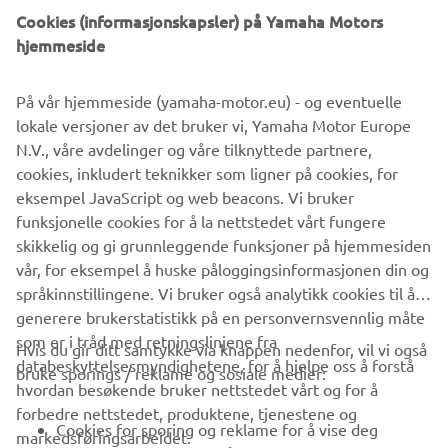
Cookies (informasjonskapsler) på Yamaha Motors
hjemmeside
På vår hjemmeside (yamaha-motor.eu) - og eventuelle
lokale versjoner av det bruker vi, Yamaha Motor Europe
N.V., våre avdelinger og våre tilknyttede partnere,
cookies, inkludert teknikker som ligner på cookies, for
Fremme energi- og materialeffektivitet
eksempel JavaScript og web beacons. Vi bruker
Les mer
funksjonelle cookies for å la nettstedet vårt fungere
skikkelig og gi grunnleggende funksjoner på hjemmesiden
vår, for eksempel å huske påloggingsinformasjonen din og
språkinnstillingene. Vi bruker også analytikk cookies til å
generere brukerstatistikk på en personvernsvennlig måte
som er i tråd med retningslinjene fra
Hvis du gir ditt samtykke via knappen nedenfor, vil vi også
VIRKSOMHET
databeskyttelsesmyndighetene, for å hjelpe oss å forstå
bruke sporings / reklame og sosiale medier:
hvordan besøkende bruker nettstedet vårt og for å
forbedre nettstedet, produktene, tjenestene og
B2B
Cookies for sporing og reklame for å vise deg
markedsføringsarbeidet.