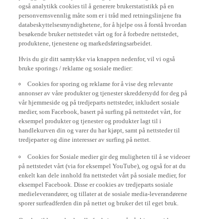
også analytikk cookies til å generere brukerstatistikk på en
personvernsvennlig måte som er i tråd med retningslinjene fra
databeskyttelsesmyndighetene, for å hjelpe oss å forstå hvordan
besøkende bruker nettstedet vårt og for å forbedre nettstedet,
produktene, tjenestene og markedsføringsarbeidet.
Hvis du gir ditt samtykke via knappen nedenfor, vil vi også
bruke sporings / reklame og sosiale medier:
Cookies for sporing og reklame for å vise deg relevante
annonser av våre produkter og tjenester skreddersydd for deg på
vår hjemmeside og på tredjeparts nettsteder, inkludert sosiale
medier, som Facebook, basert på surfing på nettstedet vårt, for
eksempel produkter og tjenester og produkter lagt til i
handlekurven din og varer du har kjøpt, samt på nettsteder til
tredjeparter og dine interesser av surfing på nettet.
Cookies for Sosiale medier gir deg muligheten til å se videoer
på nettstedet vårt (via for eksempel YouTube), og også for at du
enkelt kan dele innhold fra nettstedet vårt på sosiale medier, for
eksempel Facebook. Disse er cookies av tredjeparts sosiale
medieleverandører, og tillater at de sosiale media-leverandørene
sporer surfeadferden din på nettet og bruker det til eget bruk.
Om du vil kunna bruke alla funksjoner på vår hjemmeside, se