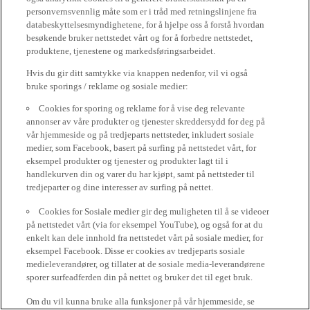
personvernsvennlig måte som er i tråd med retningslinjene fra
databeskyttelsesmyndighetene, for å hjelpe oss å forstå hvordan
besøkende bruker nettstedet vårt og for å forbedre nettstedet,
produktene, tjenestene og markedsføringsarbeidet.
Hvis du gir ditt samtykke via knappen nedenfor, vil vi også
bruke sporings / reklame og sosiale medier:
Cookies for sporing og reklame for å vise deg relevante
annonser av våre produkter og tjenester skreddersydd for deg på
vår hjemmeside og på tredjeparts nettsteder, inkludert sosiale
medier, som Facebook, basert på surfing på nettstedet vårt, for
eksempel produkter og tjenester og produkter lagt til i
handlekurven din og varer du har kjøpt, samt på nettsteder til
tredjeparter og dine interesser av surfing på nettet.
Cookies for Sosiale medier gir deg muligheten til å se videoer
på nettstedet vårt (via for eksempel YouTube), og også for at du
enkelt kan dele innhold fra nettstedet vårt på sosiale medier, for
eksempel Facebook. Disse er cookies av tredjeparts sosiale
medieleverandører, og tillater at de sosiale media-leverandørene
sporer surfeadferden din på nettet og bruker det til eget bruk.
Om du vil kunna bruke alla funksjoner på vår hjemmeside, se