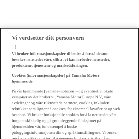
Vi verdsetter ditt personvern
Vi bruker informasjonskapsler til bedre å forstå de som
besøker nettstedet vårt, slik at vi kan forbedre nettstedet,
produktene, tjenestene og markedsføringen.
Cookies (informasjonskapsler) på Yamaha Motors
hjemmeside
På vår hjemmeside (yamaha-motor.eu) - og eventuelle lokale
versjoner av det bruker vi, Yamaha Motor Europe N.V., våre
avdelinger og våre tilknyttede partnere, cookies, inkludert
teknikker som ligner på cookies, for eksempel JavaScript og web
beacons. Vi bruker funksjonelle cookies for å la nettstedet vårt
fungere skikkelig og gi grunnleggende funksjoner på
hjemmesiden vår, for eksempel å huske
påloggingsinformasjonen din og språkinnstillingene. Vi bruker
også analytikk cookies til å generere brukerstatistikk på en