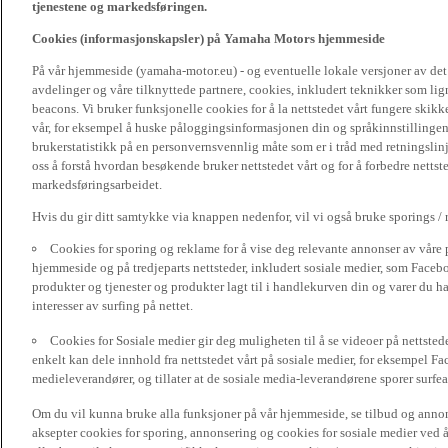
tjenestene og markedsføringen.
Cookies (informasjonskapsler) på Yamaha Motors hjemmeside
På vår hjemmeside (yamaha-motor.eu) - og eventuelle lokale versjoner av de
avdelinger og våre tilknyttede partnere, cookies, inkludert teknikker som li
beacons. Vi bruker funksjonelle cookies for å la nettstedet vårt fungere sk
vår, for eksempel å huske påloggingsinformasjonen din og språkinnstillingene
brukerstatistikk på en personvernsvennlig måte som er i tråd med retningslin
oss å forstå hvordan besøkende bruker nettstedet vårt og for å forbedre nettst
markedsføringsarbeidet.
Hvis du gir ditt samtykke via knappen nedenfor, vil vi også bruke sporings /
Cookies for sporing og reklame for å vise deg relevante annonser av våre 
hjemmeside og på tredjeparts nettsteder, inkludert sosiale medier, som Faceboo
produkter og tjenester og produkter lagt til i handlekurven din og varer du har
interesser av surfing på nettet.
Cookies for Sosiale medier gir deg muligheten til å se videoer på nettsted
enkelt kan dele innhold fra nettstedet vårt på sosiale medier, for eksempel Fa
medieleverandører, og tillater at de sosiale media-leverandørene sporer surfea
Om du vil kunna bruke alla funksjoner på vår hjemmeside, se tilbud og annons
aksepter cookies for sporing, annonsering og cookies for sosiale medier ved 