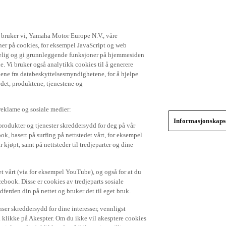
t bruker vi, Yamaha Motor Europe N.V., våre
gner på cookies, for eksempel JavaScript og web
ikkelig og gi grunnleggende funksjoner på hjemmesiden
. Vi bruker også analytikk cookies til å generere
jene fra databeskyttelsesmyndighetene, for å hjelpe
edet, produktene, tjenestene og
 reklame og sosiale medier:
Informasjonskapse
produkter og tjenester skreddersydd for deg på vår
k, basert på surfing på nettstedet vårt, for eksempel
 kjøpt, samt på nettsteder til tredjeparter og dine
et vårt (via for eksempel YouTube), og også for at du
cebook. Disse er cookies av tredjeparts sosiale
dferden din på nettet og bruker det til eget bruk.
er skreddersydd for dine interesser, vennligst
å klikke på Akespter. Om du ikke vil akesptere cookies