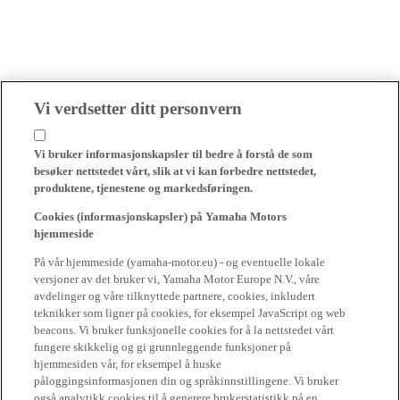
Vi verdsetter ditt personvern
Vi bruker informasjonskapsler til bedre å forstå de som
besøker nettstedet vårt, slik at vi kan forbedre nettstedet,
produktene, tjenestene og markedsføringen.
Cookies (informasjonskapsler) på Yamaha Motors
hjemmeside
På vår hjemmeside (yamaha-motor.eu) - og eventuelle lokale
versjoner av det bruker vi, Yamaha Motor Europe N.V., våre
avdelinger og våre tilknyttede partnere, cookies, inkludert
teknikker som ligner på cookies, for eksempel JavaScript og web
beacons. Vi bruker funksjonelle cookies for å la nettstedet vårt
fungere skikkelig og gi grunnleggende funksjoner på
hjemmesiden vår, for eksempel å huske
påloggingsinformasjonen din og språkinnstillingene. Vi bruker
også analytikk cookies til å generere brukerstatistikk på en