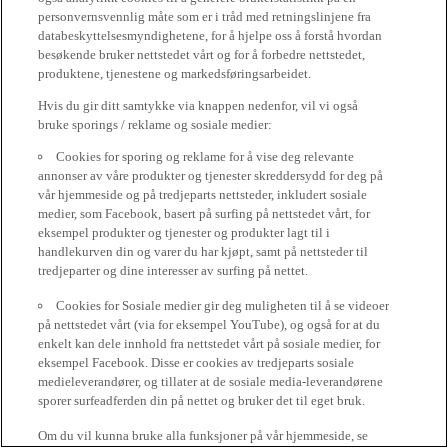
personvernsvennlig måte som er i tråd med retningslinjene fra
databeskyttelsesmyndighetene, for å hjelpe oss å forstå hvordan
besøkende bruker nettstedet vårt og for å forbedre nettstedet,
produktene, tjenestene og markedsføringsarbeidet.
Hvis du gir ditt samtykke via knappen nedenfor, vil vi også
bruke sporings / reklame og sosiale medier:
Cookies for sporing og reklame for å vise deg relevante
annonser av våre produkter og tjenester skreddersydd for deg på
vår hjemmeside og på tredjeparts nettsteder, inkludert sosiale
medier, som Facebook, basert på surfing på nettstedet vårt, for
eksempel produkter og tjenester og produkter lagt til i
handlekurven din og varer du har kjøpt, samt på nettsteder til
tredjeparter og dine interesser av surfing på nettet.
Cookies for Sosiale medier gir deg muligheten til å se videoer
på nettstedet vårt (via for eksempel YouTube), og også for at du
enkelt kan dele innhold fra nettstedet vårt på sosiale medier, for
eksempel Facebook. Disse er cookies av tredjeparts sosiale
medieleverandører, og tillater at de sosiale media-leverandørene
sporer surfeadferden din på nettet og bruker det til eget bruk.
Om du vil kunna bruke alla funksjoner på vår hjemmeside, se