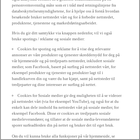
personvernsvennlig måte som er i tråd med retningslinjene fra
databeskyttelsesmyndighetene, for å hjelpe oss å forstå hvordan
besøkende bruker nettstedet vårt og for å forbedre nettstedet,
produktene, tjenestene og markedsføringsarbeidet.
Hvis du gir ditt samtykke via knappen nedenfor, vil vi også
bruke sporings / reklame og sosiale medier:
Cookies for sporing og reklame for å vise deg relevante
annonser av våre produkter og tjenester skreddersydd for deg på
vår hjemmeside og på tredjeparts nettsteder, inkludert sosiale
medier, som Facebook, basert på surfing på nettstedet vårt, for
eksempel produkter og tjenester og produkter lagt til i
handlekurven din og varer du har kjøpt, samt på nettsteder til
tredjeparter og dine interesser av surfing på nettet.
Cookies for Sosiale medier gir deg muligheten til å se videoer
på nettstedet vårt (via for eksempel YouTube), og også for at du
enkelt kan dele innhold fra nettstedet vårt på sosiale medier, for
eksempel Facebook. Disse er cookies av tredjeparts sosiale
medieleverandører, og tillater at de sosiale media-leverandørene
sporer surfeadferden din på nettet og bruker det til eget bruk.
Om du vil kunna bruke alla funksjoner på vår hjemmeside, se