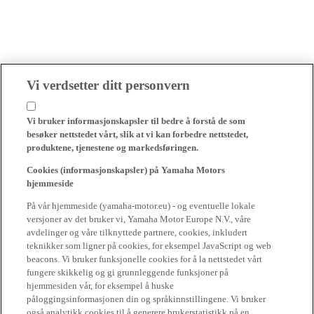
Vi verdsetter ditt personvern
Vi bruker informasjonskapsler til bedre å forstå de som
besøker nettstedet vårt, slik at vi kan forbedre nettstedet,
produktene, tjenestene og markedsføringen.
Cookies (informasjonskapsler) på Yamaha Motors
hjemmeside
På vår hjemmeside (yamaha-motor.eu) - og eventuelle lokale
versjoner av det bruker vi, Yamaha Motor Europe N.V., våre
avdelinger og våre tilknyttede partnere, cookies, inkludert
teknikker som ligner på cookies, for eksempel JavaScript og web
beacons. Vi bruker funksjonelle cookies for å la nettstedet vårt
fungere skikkelig og gi grunnleggende funksjoner på
hjemmesiden vår, for eksempel å huske
påloggingsinformasjonen din og språkinnstillingene. Vi bruker
også analytikk cookies til å generere brukerstatistikk på en