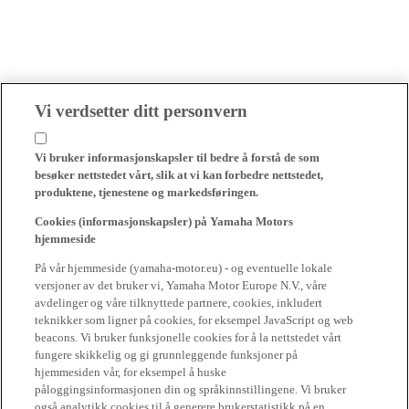
Vi verdsetter ditt personvern
Vi bruker informasjonskapsler til bedre å forstå de som
besøker nettstedet vårt, slik at vi kan forbedre nettstedet,
produktene, tjenestene og markedsføringen.
Cookies (informasjonskapsler) på Yamaha Motors
hjemmeside
På vår hjemmeside (yamaha-motor.eu) - og eventuelle lokale
versjoner av det bruker vi, Yamaha Motor Europe N.V., våre
avdelinger og våre tilknyttede partnere, cookies, inkludert
teknikker som ligner på cookies, for eksempel JavaScript og web
beacons. Vi bruker funksjonelle cookies for å la nettstedet vårt
fungere skikkelig og gi grunnleggende funksjoner på
hjemmesiden vår, for eksempel å huske
påloggingsinformasjonen din og språkinnstillingene. Vi bruker
også analytikk cookies til å generere brukerstatistikk på en