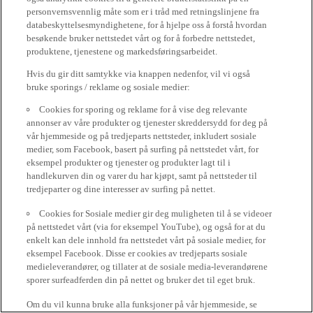
personvernsvennlig måte som er i tråd med retningslinjene fra
databeskyttelsesmyndighetene, for å hjelpe oss å forstå hvordan
besøkende bruker nettstedet vårt og for å forbedre nettstedet,
produktene, tjenestene og markedsføringsarbeidet.
Hvis du gir ditt samtykke via knappen nedenfor, vil vi også
bruke sporings / reklame og sosiale medier:
Cookies for sporing og reklame for å vise deg relevante
annonser av våre produkter og tjenester skreddersydd for deg på
vår hjemmeside og på tredjeparts nettsteder, inkludert sosiale
medier, som Facebook, basert på surfing på nettstedet vårt, for
eksempel produkter og tjenester og produkter lagt til i
handlekurven din og varer du har kjøpt, samt på nettsteder til
tredjeparter og dine interesser av surfing på nettet.
Cookies for Sosiale medier gir deg muligheten til å se videoer
på nettstedet vårt (via for eksempel YouTube), og også for at du
enkelt kan dele innhold fra nettstedet vårt på sosiale medier, for
eksempel Facebook. Disse er cookies av tredjeparts sosiale
medieleverandører, og tillater at de sosiale media-leverandørene
sporer surfeadferden din på nettet og bruker det til eget bruk.
Om du vil kunna bruke alla funksjoner på vår hjemmeside, se