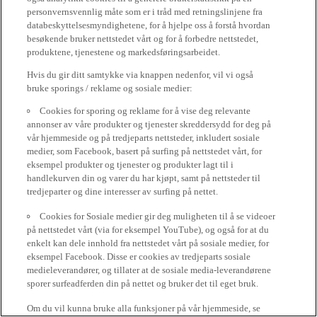
personvernsvennlig måte som er i tråd med retningslinjene fra
databeskyttelsesmyndighetene, for å hjelpe oss å forstå hvordan
besøkende bruker nettstedet vårt og for å forbedre nettstedet,
produktene, tjenestene og markedsføringsarbeidet.
Hvis du gir ditt samtykke via knappen nedenfor, vil vi også
bruke sporings / reklame og sosiale medier:
Cookies for sporing og reklame for å vise deg relevante
annonser av våre produkter og tjenester skreddersydd for deg på
vår hjemmeside og på tredjeparts nettsteder, inkludert sosiale
medier, som Facebook, basert på surfing på nettstedet vårt, for
eksempel produkter og tjenester og produkter lagt til i
handlekurven din og varer du har kjøpt, samt på nettsteder til
tredjeparter og dine interesser av surfing på nettet.
Cookies for Sosiale medier gir deg muligheten til å se videoer
på nettstedet vårt (via for eksempel YouTube), og også for at du
enkelt kan dele innhold fra nettstedet vårt på sosiale medier, for
eksempel Facebook. Disse er cookies av tredjeparts sosiale
medieleverandører, og tillater at de sosiale media-leverandørene
sporer surfeadferden din på nettet og bruker det til eget bruk.
Om du vil kunna bruke alla funksjoner på vår hjemmeside, se