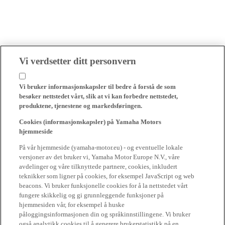
Vi verdsetter ditt personvern
Vi bruker informasjonskapsler til bedre å forstå de som
besøker nettstedet vårt, slik at vi kan forbedre nettstedet,
produktene, tjenestene og markedsføringen.
Cookies (informasjonskapsler) på Yamaha Motors
hjemmeside
På vår hjemmeside (yamaha-motor.eu) - og eventuelle lokale
versjoner av det bruker vi, Yamaha Motor Europe N.V., våre
avdelinger og våre tilknyttede partnere, cookies, inkludert
teknikker som ligner på cookies, for eksempel JavaScript og web
beacons. Vi bruker funksjonelle cookies for å la nettstedet vårt
fungere skikkelig og gi grunnleggende funksjoner på
hjemmesiden vår, for eksempel å huske
påloggingsinformasjonen din og språkinnstillingene. Vi bruker
også analytikk cookies til å generere brukerstatistikk på en