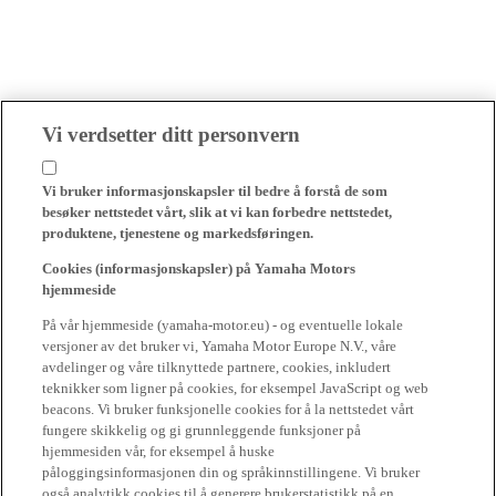
Vi verdsetter ditt personvern
Vi bruker informasjonskapsler til bedre å forstå de som
besøker nettstedet vårt, slik at vi kan forbedre nettstedet,
produktene, tjenestene og markedsføringen.
Cookies (informasjonskapsler) på Yamaha Motors
hjemmeside
På vår hjemmeside (yamaha-motor.eu) - og eventuelle lokale
versjoner av det bruker vi, Yamaha Motor Europe N.V., våre
avdelinger og våre tilknyttede partnere, cookies, inkludert
teknikker som ligner på cookies, for eksempel JavaScript og web
beacons. Vi bruker funksjonelle cookies for å la nettstedet vårt
fungere skikkelig og gi grunnleggende funksjoner på
hjemmesiden vår, for eksempel å huske
påloggingsinformasjonen din og språkinnstillingene. Vi bruker
også analytikk cookies til å generere brukerstatistikk på en