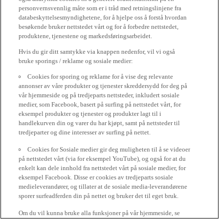
personvernsvennlig måte som er i tråd med retningslinjene fra
databeskyttelsesmyndighetene, for å hjelpe oss å forstå hvordan
besøkende bruker nettstedet vårt og for å forbedre nettstedet,
produktene, tjenestene og markedsføringsarbeidet.
Hvis du gir ditt samtykke via knappen nedenfor, vil vi også
bruke sporings / reklame og sosiale medier:
Cookies for sporing og reklame for å vise deg relevante
annonser av våre produkter og tjenester skreddersydd for deg på
vår hjemmeside og på tredjeparts nettsteder, inkludert sosiale
medier, som Facebook, basert på surfing på nettstedet vårt, for
eksempel produkter og tjenester og produkter lagt til i
handlekurven din og varer du har kjøpt, samt på nettsteder til
tredjeparter og dine interesser av surfing på nettet.
Cookies for Sosiale medier gir deg muligheten til å se videoer
på nettstedet vårt (via for eksempel YouTube), og også for at du
enkelt kan dele innhold fra nettstedet vårt på sosiale medier, for
eksempel Facebook. Disse er cookies av tredjeparts sosiale
medieleverandører, og tillater at de sosiale media-leverandørene
sporer surfeadferden din på nettet og bruker det til eget bruk.
Om du vil kunna bruke alla funksjoner på vår hjemmeside, se