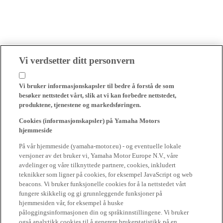
Vi verdsetter ditt personvern
Vi bruker informasjonskapsler til bedre å forstå de som
besøker nettstedet vårt, slik at vi kan forbedre nettstedet,
produktene, tjenestene og markedsføringen.
Cookies (informasjonskapsler) på Yamaha Motors
hjemmeside
På vår hjemmeside (yamaha-motor.eu) - og eventuelle lokale
versjoner av det bruker vi, Yamaha Motor Europe N.V., våre
avdelinger og våre tilknyttede partnere, cookies, inkludert
teknikker som ligner på cookies, for eksempel JavaScript og web
beacons. Vi bruker funksjonelle cookies for å la nettstedet vårt
fungere skikkelig og gi grunnleggende funksjoner på
hjemmesiden vår, for eksempel å huske
påloggingsinformasjonen din og språkinnstillingene. Vi bruker
også analytikk cookies til å generere brukerstatistikk på en