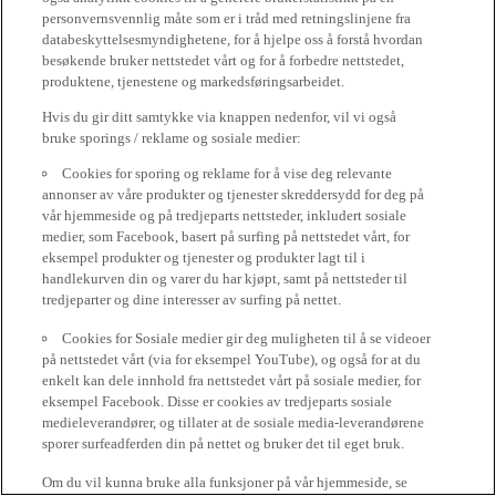
personvernsvennlig måte som er i tråd med retningslinjene fra
databeskyttelsesmyndighetene, for å hjelpe oss å forstå hvordan
besøkende bruker nettstedet vårt og for å forbedre nettstedet,
produktene, tjenestene og markedsføringsarbeidet.
Hvis du gir ditt samtykke via knappen nedenfor, vil vi også
bruke sporings / reklame og sosiale medier:
Cookies for sporing og reklame for å vise deg relevante
annonser av våre produkter og tjenester skreddersydd for deg på
vår hjemmeside og på tredjeparts nettsteder, inkludert sosiale
medier, som Facebook, basert på surfing på nettstedet vårt, for
eksempel produkter og tjenester og produkter lagt til i
handlekurven din og varer du har kjøpt, samt på nettsteder til
tredjeparter og dine interesser av surfing på nettet.
Cookies for Sosiale medier gir deg muligheten til å se videoer
på nettstedet vårt (via for eksempel YouTube), og også for at du
enkelt kan dele innhold fra nettstedet vårt på sosiale medier, for
eksempel Facebook. Disse er cookies av tredjeparts sosiale
medieleverandører, og tillater at de sosiale media-leverandørene
sporer surfeadferden din på nettet og bruker det til eget bruk.
Om du vil kunna bruke alla funksjoner på vår hjemmeside, se